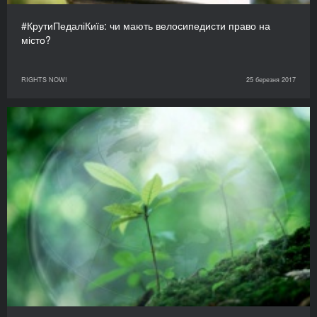
#КрутиПедаліКиїв: чи мають велосипедисти право на
місто?
RIGHTS NOW!
25 березня 2017