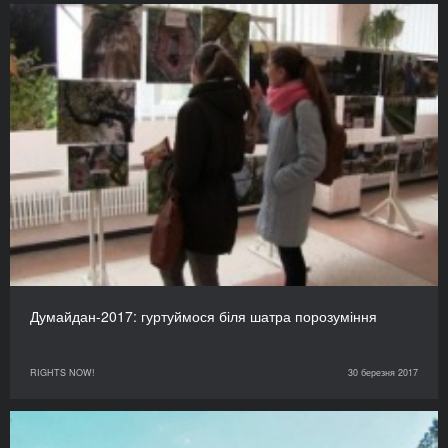
Думайдан-2017: гуртуймося біля шатра порозуміння
RIGHTS NOW!
30 березня 2017