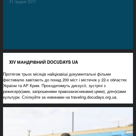
31 грудня 2017
XIV МАНДРІВНИЙ DOCUDAYS UA
Протягом трьох місяців найцікавіші документальні фільми
фестивалю завітають до понад 200 міст і містечок у 22-х областях
України та АР Крим. Проходитимуть дискусії, зустрічі з
режисер(к)ами, запрошеними правозахисниками(-цями), діяч(к)ами
культури. Слілкуйте за новинами на traveling.docudays.org.ua.