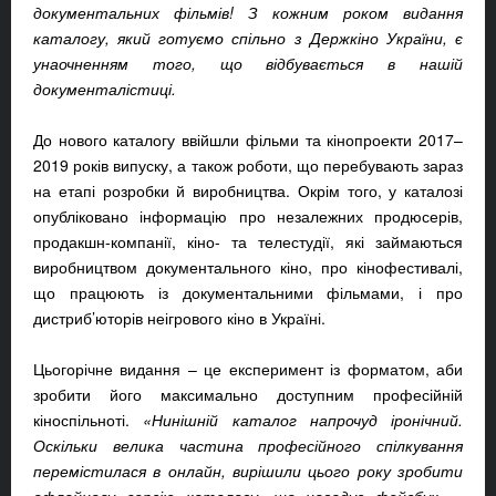
документальних фільмів! З кожним роком видання
каталогу, який готуємо спільно з Держкіно України, є
унаочненням того, що відбувається в нашій
документалістиці.
До нового каталогу ввійшли фільми та кінопроекти 2017–
2019 років випуску, а також роботи, що перебувають зараз
на етапі розробки й виробництва. Окрім того, у каталозі
опубліковано інформацію про незалежних продюсерів,
продакшн-компанії, кіно- та телестудії, які займаються
виробництвом документального кіно, про кінофестивалі,
що працюють із документальними фільмами, і про
дистриб’юторів неігрового кіно в Україні.
Цьогорічне видання – це експеримент із форматом, аби
зробити його максимально доступним професійній
кіноспільноті.
«Нинішній каталог напрочуд іронічний.
Оскільки велика частина професійного спілкування
перемістилася в онлайн, вирішили цього року зробити