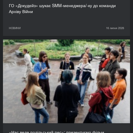
ГО «Докудейз» шукає SMM-менеджера/-ку до команди
Архіву Війни
НОВИНИ
16 липня 2026
«Нас веде подільський пес»: презентуємо фільм