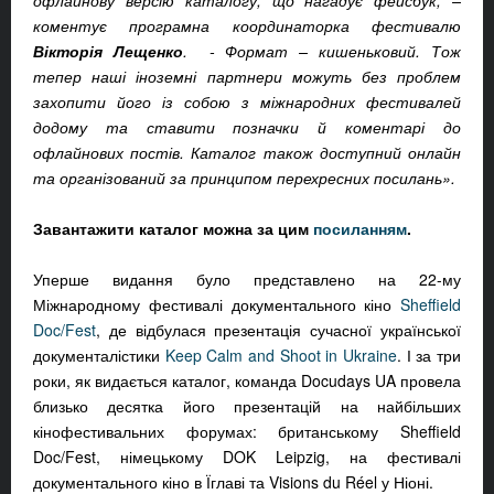
офлайнову версію каталогу, що нагадує фейсбук, –
коментує програмна координаторка фестивалю
Вікторія Лещенко
. - Формат – кишеньковий. Тож
тепер наші іноземні партнери можуть без проблем
захопити його із собою з міжнародних фестивалей
додому та ставити позначки й коментарі до
офлайнових постів. Каталог також доступний онлайн
та організований за принципом перехресних посилань».
Завантажити каталог можна за цим
посиланням
.
Уперше видання було представлено на 22-му
Міжнародному фестивалі документального кіно
Sheffield
Doc/Fest
, де відбулася презентація сучасної української
документалістики
Keep Calm and Shoot in Ukraine
. І за три
роки, як видається каталог, команда Docudays UA провела
близько десятка його презентацій на найбільших
кінофестивальних форумах: британському Sheffield
Doc/Fest, німецькому DOK Leipzig, на фестивалі
документального кіно в Їглаві та Visions du Réel у Ніоні.