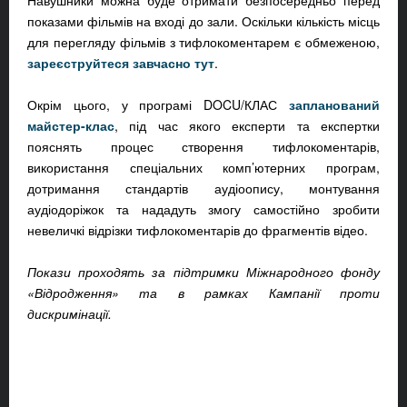
Навушники можна буде отримати безпосередньо перед
показами фільмів на вході до зали. Оскільки кількість місць
для перегляду фільмів з тифлокоментарем є обмеженою,
зареєструйтеся завчасно тут
.
Окрім цього, у програмі DOCU/КЛАС
запланований
майстер-клас
, під час якого експерти та експертки
пояснять процес створення тифлокоментарів,
використання спеціальних комп’ютерних програм,
дотримання стандартів аудіоопису, монтування
аудіодоріжок та нададуть змогу самостійно зробити
невеличкі відрізки тифлокоментарів до фрагментів відео.
Покази проходять за підтримки Міжнародного фонду
«Відродження» та в рамках Кампанії проти
дискримінації.