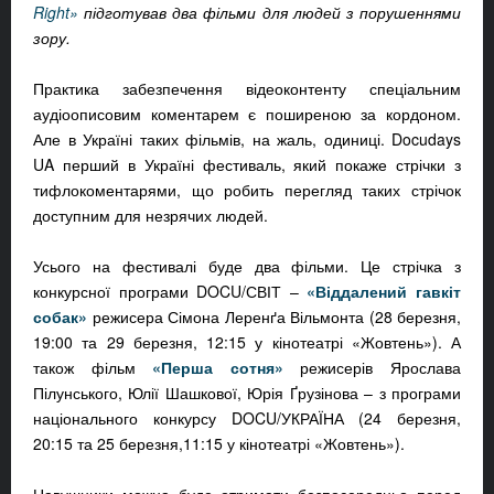
Right»
підготував два фільми для людей з порушеннями
зору.
Практика забезпечення відеоконтенту спеціальним
аудіоописовим коментарем є поширеною за кордоном.
Але в Україні таких фільмів, на жаль, одиниці. Docudays
UA перший в Україні фестиваль, який покаже стрічки з
тифлокоментарями, що робить перегляд таких стрічок
доступним для незрячих людей.
Усього на фестивалі буде два фільми. Це стрічка з
конкурсної програми DOCU/СВІТ –
«Віддалений гавкіт
собак»
режисера Сімона Леренґа Вільмонта (28 березня,
19:00 та 29 березня, 12:15 у кінотеатрі «Жовтень»). А
також фільм
«Перша сотня»
режисерів Ярослава
Пілунського, Юлії Шашкової, Юрія Ґрузінова – з програми
національного конкурсу DOCU/УКРАЇНА (24 березня,
20:15 та 25 березня,11:15 у кінотеатрі «Жовтень»).