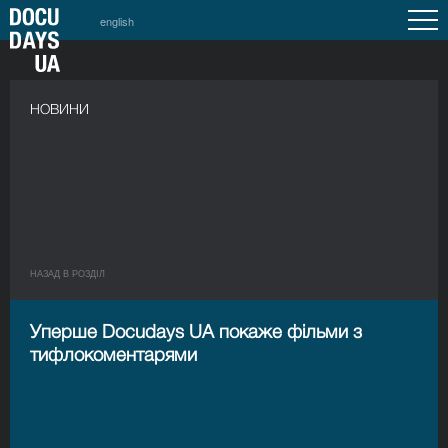
english
НОВИНИ
НАЗАД В РОЗДIЛ
Уперше Docudays UA покаже фільми з
тифлокоментарями