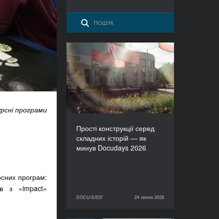
Прості конструкції серед
складних історій — як
минув Docudays 2026
урсні програми
Прості конструкції серед
складних історій — як
минув Docudays 2026
рсних програм:
ів з «impact»
DOCU/БЛОГ
24 липня 2026
24 липня 2026
DOCU/БЛОГ