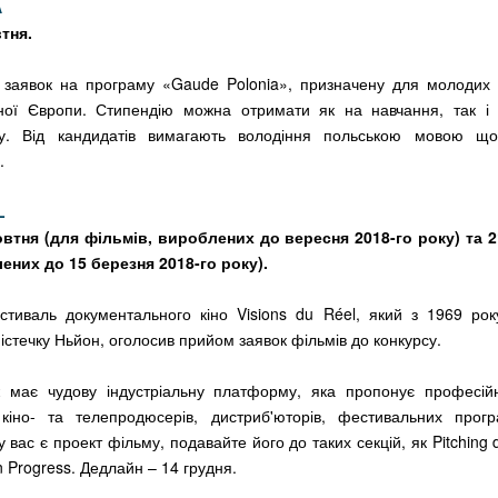
A
тня.
 заявок на програму «Gaude Polonia», призначену для молодих м
ної Європи. Стипендію можна отримати як на навчання, так і 
ту. Від кандидатів вимагають володіння польською мовою щ
.
L
втня (для фільмів, вироблених до вересня 2018-го року) та 2
ених до 15 березня 2018-го року).
тиваль документального кіно Visions du Réel, який з 1969 рок
стечку Ньйон, оголосив прийом заявок фільмів до конкурсу.
 має чудову індустріальну платформу, яка пропонує професійні
, кіно- та телепродюсерів, дистриб'юторів, фестивальних прогр
у вас є проект фільму, подавайте його до таких секцій, як Pitching
n Progress. Дедлайн – 14 грудня.