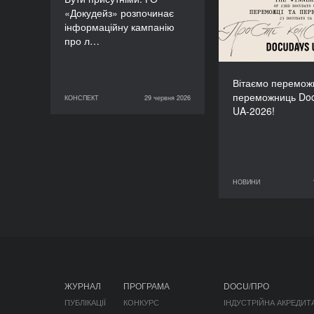
«Докудейз» розпочинає
інформаційну кампанію
про л…
Вітаємо переможц
переможниць Do
КОНСПЕКТ
29 червня 2026
29 червня 2026
КОНСПЕКТ
UA-2026!
НОВИНИ
11 червня 2026
ЖУРНАЛ
ПРОГРАМА
DOCU/ПРО
ПУБЛІКАЦІЇ
КОНКУРС
ІНДУСТРІЙНА АКРЕДИТ