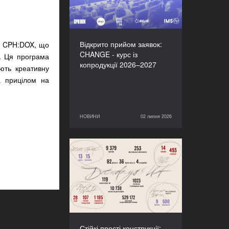
Відкрито прийом заявок:
лю CPH:DOX, що
CHANGE - курс із
ю. Ця програма
копродукції 2026–2027
ають креативну
а прицілом на
НОВИНИ
02 липня 2026
02 липня 2026
НОВИНИ
Стійкі прості конструкції:
підсумки Docudays UA-
2026
Стійкі прості конструкції: