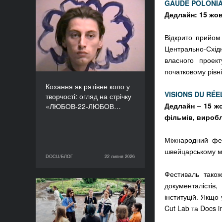
GAUDE POLONI
Кохання як рятівне коло
Дедлайн: 15 жов
у творчості: огляд на
стрічку «ЛЮБОВ-22-
Відкрито прийом
ЛЮБОВ» Єруна
Центрально-Схід
Койманса
власного проек
початковому рівні
Кохання як рятівне коло у
VISIONS DU RÉE
творчості: огляд на стрічку
Дедлайн – 15 жо
«ЛЮБОВ-22-ЛЮБОВ…
фільмів, виробл
Міжнародний фес
швейцарському мі
DOCU/БЛОГ
22 липня 2026
22 липня 2026
DOCU/БЛОГ
Фестиваль також
документалістів
«Нас веде подільський
інституцій. Якщо 
пес»: презентуємо фільм
Cut Lab та Docs i
майстерні DOCU/ТАБІР