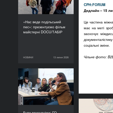
CPH:FORUM
Дедлайн – 15 ли
«Нас веде подільський
Це частина міжн
пес»: презентуємо фільм
має на меті зро
майстерні DOCU/ТАБІР
заохочує міждисц
документалістик
соціальні зміни.
Чільне фото: B2
НОВИНИ
13 липня 2026
13 липня 2026
НОВИНИ
Бути присутніми: ГО
«Докудейз» розпочинає
інформаційну кампанію
про людей в окупації
Вітаємо пер
переможниць 
Бути присутніми: ГО