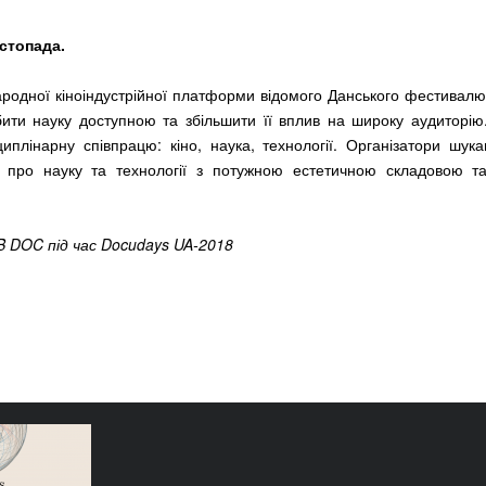
стопада.
ародної кіноіндустрійної платформи відомого Данського фестива
бити науку доступною та збільшити її вплив на широку аудиторі
иплінарну співпрацю: кіно, наука, технології. Організатори шук
у про науку та технології з потужною естетичною складовою т
B DOC під час Docudays UA-2018
еможців і
Docudays