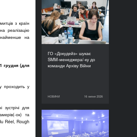
ГО «Докудейз» шукає
SMM-менеджера/-ку до
команди Архіву Війни
итців з країн
на реалізацію
онайменше на
ГО «Докудейз» шукає
SMM-менеджера/-ку до
1 грудня (для
команди Архіву Війни
у проходить у
НОВИНИ
16 липня 2026
16 липня 2026
НОВИНИ
 зустрічі для
амерів(-ок) та
Відкрито прийом заявок:
 du Réel, Rough
CHANGE - курс із
копродукції 2026–2027