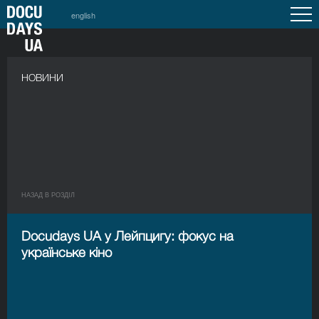
english
НОВИНИ
НАЗАД В РОЗДIЛ
Docudays UA у Лейпцигу: фокус на
українське кіно