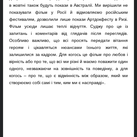
в жовтні також будуть покази в Австралії. Ми вирішили не
показувати фільм у Росії й відмовляємо російським
фестивалям, дозволили лише покази Артдокфесту в Ризі.
Фільм усюди лишає теплі відчуття. Суджу про це із
запитань і коментарів від глядачів після переглядів.
Особливо важливо, що всі просять передати вітання
героям і цікавляться нюансами їхнього життя, які
залишилися за кадром. Для когось це фільм про любов і
вірність або про те, що всі ми різні й маємо поважити один
одного, незважаючи на зовнішність та поведінку, а для
когось – про те, що є відмінність між образом, який ми
створюємо собі самі і тим, ким ми є насправді».