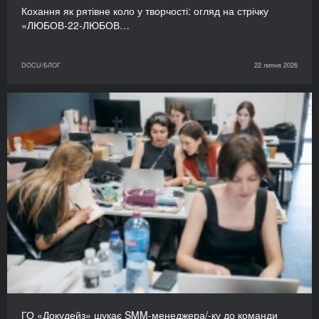
Кохання як рятівне коло у творчості: огляд на стрічку
«ЛЮБОВ-22-ЛЮБОВ…
DOCU/БЛОГ
22 липня 2026
ГО «Докудейз» шукає SMM-менеджера/-ку до команди