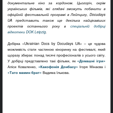
документальне кіно за кордоном. Цьогоріч, окрім
українських фільмів, які глядачі зможуть побачити в
офіційній фестивальній програмі в Лейпцигу, Docudays
UA представить також ще декілька найцікавіших
проектів останнього року в
спеціальній добірці
відеотеки DOK Leipzig
.
Добірка «Ukrainian Docs by Docudays UA» – це чудова
можливість стати частиною кіноринку на фестивалі, який
щоразу збирає понад тисячі професіоналів з усього світу.
У добірці представлено такі фільми, як
«Домашні ігри»
Аліси Коваленко,
«Какофонія Донбасу»
Ігоря Мінаєва і
«Тато мамин брат»
Вадима Ількова.