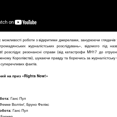
є можливості роботи з відкритими джерелами, занурюючи глядачів
«громадянських журналістських розслідувань», відомого під назв
cat розслідує резонансні справи (від катастрофи MH17 до отруєн
еному Королівстві), шукаючи правду та борючись за журналістську ч
 суперечливих фактів.
ий на приз «Rights Now!»
бота
: Ганс Пул
 Фемке Волтінґ, Бруно Фелікс
обота
: Ганс Пул
 Баркер