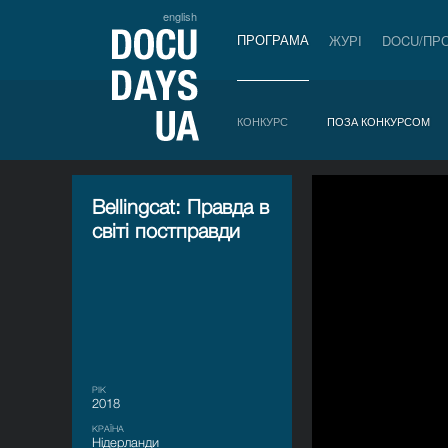
english
ПРОГРАМА
ЖУРІ
DOCU/ПР
КОНКУРС
ПОЗА КОНКУРСОМ
Bellingcat: Правда в
світі постправди
РІК
2018
КРАЇНА
Нідерланди