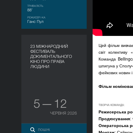
ТРИВАЛІСТЬ
88’
РЕЖИСЕР/-КА
Ганс Пул
Цей фільм вивча
23 МІЖНАРОДНИЙ
ФЕСТИВАЛЬ
світ колективу 
ДОКУМЕНТАЛЬНОГО
Команда Belling
КІНО ПРО ПРАВА
шпигуна у Сполуч
ЛЮДИНИ
фейкових новин і
Фільм номінован
5 — 12
ТВОРЧА КОМАНДА:
Режисерська ро
ЧЕРВНЯ 2026
Продюсування
:
Операторська р
Монтаж
: Саймон