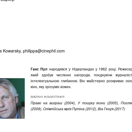
pa Kowarsky,
philippa@cinephil.com
Ганс Пул
народився у Нідерландах у 1962 році. Режисер
який здобув численні нагороди, поєднуючи журналіст
інтелектуальною глибиною. Він майстерно розкриває скл
кіно, яку зрозуміє кожен.
ВИБРАНА ФІЛЬМОГРАФІЯ
Право на виграш (2004), У пошуку ікони (2005), Погл
(2009), Олімпійська мрія Путіна (2012), Віа Генуя (2017)