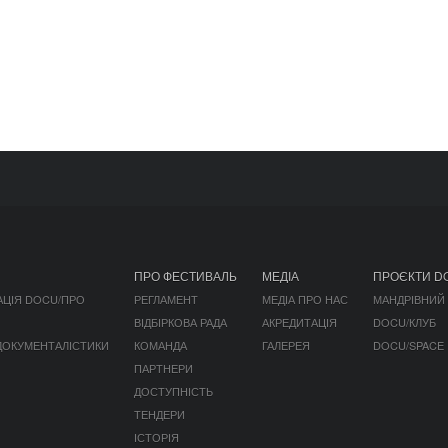
ПРО ФЕСТИВАЛЬ
МЕДІА
ПРОЄКТИ D
АЦІЯ DOCU/ПРО
РЕГЛАМЕНТ
МЕДІА ПРО НАС
МАНДРІВНИЙ
ВІДБІРКОВА РАДА
АКРЕДИТАЦІЯ
DOCU/КЛУБ
 ДОКУМЕНТАЛІСТИКИ
КОМАНДА
ГАЛЕРЕЯ
DOCU/SPACE
ПАРТНЕРИ
ДОСТУПНІСТЬ
ТЕНДЕРИ
ІСТОРІЯ