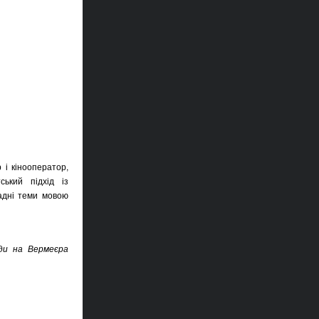
 і кінооператор,
ський підхід із
адні теми мовою
яди на Вермеєра