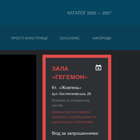
КАТАЛОГ 2025 — 2027
ПРОСТІ КОНСТРУКЦІЇ
DOCU/КЛАС
НАГОРОДИ
ЗАЛА
«ГЕГЕМОН»
Кт. «Жовтень»
вул. Костянтинівська, 26
Розмова зі спеціальним
гостем
Демонструється мовою
оригіналу з англійськими та
українськими субтитрами
Вхід за запрошеннями