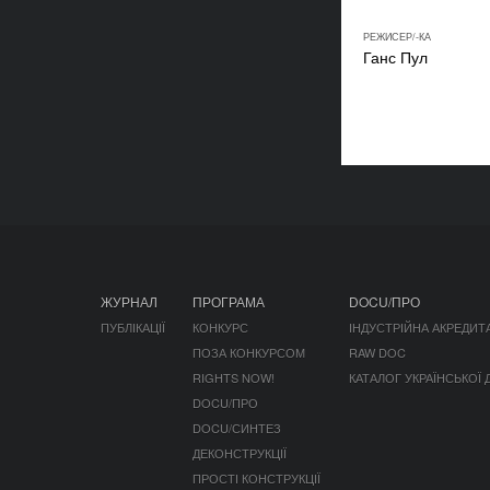
РЕЖИСЕР/-КА
Ганс Пул
ЖУРНАЛ
ПРОГРАМА
DOCU/ПРО
ПУБЛІКАЦІЇ
КОНКУРС
ІНДУСТРІЙНА АКРЕДИТ
ПОЗА КОНКУРСОМ
RAW DOC
RIGHTS NOW!
КАТАЛОГ УКРАЇНСЬКОЇ
DOCU/ПРО
DOCU/СИНТЕЗ
ДЕКОНСТРУКЦІЇ
ПРОСТІ КОНСТРУКЦІЇ