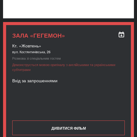
ЗАЛА «ГЕГЕМОН»
Кт. «Жовтень»
вул. Костянтинівська, 26
Розмова зі спеціальним гостем
Демонструється мовою оригіналу з англійськими та українськими
субтитрами
Вхід за запрошеннями
ДИВИТИСЯ ФІЛЬМ