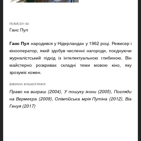
РЕЖИСЕР/-КА
Ганс Пул
Ганс Пул
народився у Нідерландах у 1962 році. Режисер і
кінооператор, який здобув численні нагороди, поєднуючи
журналістський підхід із інтелектуальною глибиною. Він
майстерно розкриває складні теми мовою кіно, яку
зрозуміє кожен.
ВИБРАНА ФІЛЬМОГРАФІЯ
Право на виграш (2004), У пошуку ікони (2005), Погляди
на Вермеєра (2009), Олімпійська мрія Путіна (2012), Віа
Генуя (2017)