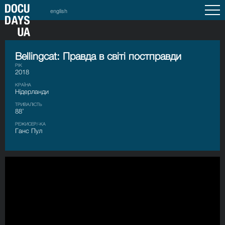
english
Bellingcat: Правда в світі постправди
РІК
2018
КРАЇНА
Нідерланди
ТРИВАЛІСТЬ
88’
РЕЖИСЕР/-КА
Ганс Пул