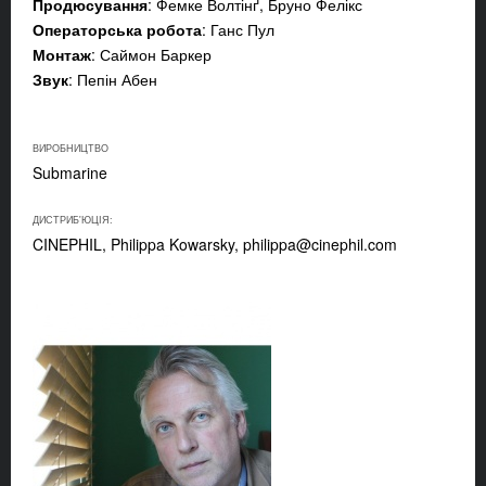
Продюсування
: Фемке Волтінґ, Бруно Фелікс
Операторська робота
: Ганс Пул
Монтаж
: Саймон Баркер
Звук
: Пепін Абен
ВИРОБНИЦТВО
Submarine
ДИСТРИБ'ЮЦІЯ:
CINEPHIL, Philippa Kowarsky,
philippa@cinephil.com