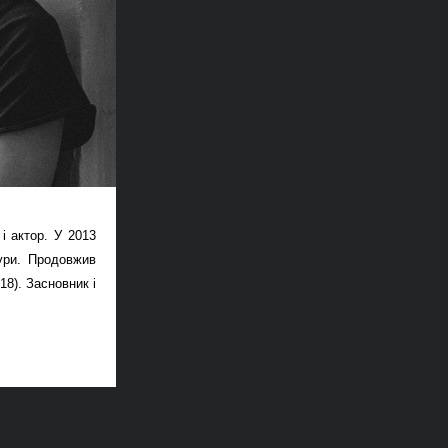
і актор. У 2013
тури. Продовжив
18). Засновник і