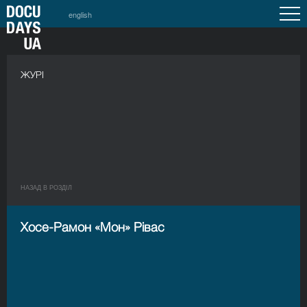
english
ЖУРІ
НАЗАД В РОЗДIЛ
Хосе-Рамон «Мон» Рівас