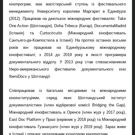
кінопрограм, має магістерський ступінь із фестивального
менеджменту Університету королеви Маргарет в Единбурзі
(2012). Працював на декількох міжнародних фестивалях: Take
One Action (Шотландія), Doha Tribeca (Катар), DocumentaMadrid
(Іспанія) та Curtocircuíto (Міжнародний кінофестиваль
Сантьяго-де-Компостела в Іспанії). На протязі останніх восьми
років він працював на Единбурзькому міжнародному
кінофестивалі; з 2014 до 2019 року в якості програмера
документального відділу. У 2013 році став співзасновником
Іберо-американського фестивалю документального кіно
IberoDocs у Шотландії.
Співпрацював із багатьма місцевими та міжнародними
кіноінституціями, серед яких Шотландський інститут
документалістики (член відбіркової комісії Bridging the Gap),
Міжнародний кінофестиваль в Оренсе (член журі у 2017 році),
East Doc Platform у Празі (керівник у 2018 році) та Міжнародний
кінофестиваль Гуанахуато (член журі у 2019 році). Зараз живе
в Іспанії і працює незалежним куратором кінопрограм.