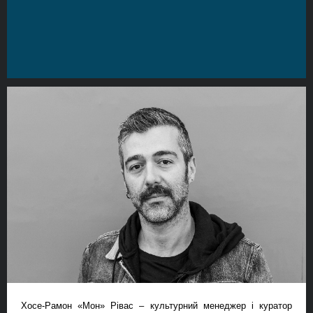
Хосе-Рамон «Мон» Рівас – культурний менеджер і куратор