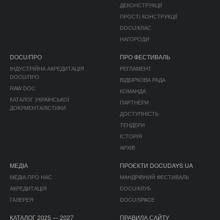
ДЕКОНСТРУКЦІЇ
ПРОСТІ КОНСТРУКЦІЇ
DOCU/КЛАС
НАГОРОДИ
DOCU/ПРО
ПРО ФЕСТИВАЛЬ
ІНДУСТРІЙНА АКРЕДИТАЦІЯ
РЕГЛАМЕНТ
DOCU/ПРО
ВІДБІРКОВА РАДА
RAW DOC
КОМАНДА
КАТАЛОГ УКРАЇНСЬКОЇ
ПАРТНЕРИ
ДОКУМЕНТАЛІСТИКИ
ДОСТУПНІСТЬ
ТЕНДЕРИ
ІСТОРІЯ
АРХІВ
МЕДІА
ПРОЄКТИ DOCUDAYS UA
МЕДІА ПРО НАС
МАНДРІВНИЙ ФЕСТИВАЛЬ
АКРЕДИТАЦІЯ
DOCU/КЛУБ
ГАЛЕРЕЯ
DOCU/SPACE
КАТАЛОГ 2025 — 2027
ПРАВИЛА САЙТУ