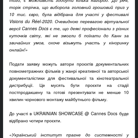
того, є можливість здобути кілька нагород. До речі,
торік стрічка, що виборола головний грошовий приз у
10 тис. євро, була відібрана для участі у фестивалі
Visions du Réel-2020. Очевидною перевагою віртуальної
версії Cannes Docs є те, що деякі професіонали з різних
куточків світу, які не змогли б поїхати до Канн за
звичайних умов, охоче візьмуть участь у кіноринку
онлайн!»
Подати заявку можуть автори проєктів документальних
повнометражних фільмів у жанрі креативної та авторської
документалістики для фестивальної та кінотеатральної
дистрибуції. Це мусять бути проєкти на стадії
постпродакшену та готові презентувати не менше 10
хвилин чорнового монтажу майбутнього фільму.
До участі в UKRAINIAN SHOWCASE @ Cannes Docs буде
відібрано чотири проєкти.
«Український інститут прагне до системності у