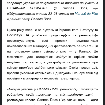
запрошує українські документальні проєкти до участі в
UKRAINIAN SHOWCASE @ Cannes Docs, що
відбуватиметься онлайн 22
–26 червня на
Marché du Film
в рамках секції Cannes Docs.
Цього року вперше за підтримки Українського інституту та
Docudays UA українські продюсер(к)и та режисер(к)и
презентуватимуть свої проєкти представникам
найвпливовіших міжнародних фестивалів та сейлз-агенцій
на головному ринку світового кіно — у Каннах. Це
можливість для авторів/-ок майбутніх стрічок знайти
надійних партнерів для дистрибуції та домовитись про
світову прем’єру майбутнього фільму. Окрім презентації,
проєкти-учасники отримають індивідуальні консультації від
провідних міжнародних експертів та експерток.
«Беручи участь у Cannes Docs, режисер(к)и підвищать
видимість своїх проєктів на міжнародному рівні
, –
розповідає голова Cannes Docs П’єр-Алексі Шеві. –
Крім