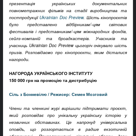
презентація українських документальних
повнометражних фільмів на стадії виробництва та
постпродукції
Ukrainian Doc Preview
. Шість кінопроєктів
було представлено відбірникам/-цям світових
фестивалів і представникам/-цям міжнародних фондів,
сейлз-компаній та броадкастерів. Учасників та
учасниць Ukrainian Doc Preview цьогоріч очікувало шість
призів. Розповідаємо про кінопроєкти, яким дісталися
нагороди.
НАГОРОДА УКРАЇНСЬКОГО ІНСТИТУТУ
150 000 грн на промоцію та дистрибуцію
Сіль з Бонневілю
/ Режисер: Семен Мозговий
Члени та членкині журі вирішили підтримати проєкт,
який розповідає про унікальну українську історію у
незвичних обставинах. Це напрочуд універсальна
оповідь, що розгортається в радше екзотичній