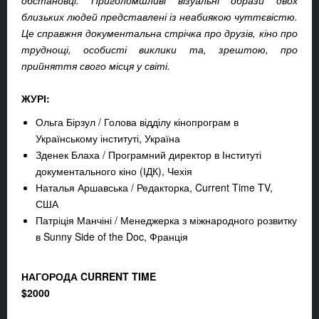
обстановці. Приголомшливі візуальні образи двох
близьких людей представлені із неабиякою чуттєвістю.
Це справжня документальна стрічка про друзів, кіно про
труднощі, особисті виклики та, зрештою, про
прийняття свого місця у світі.
ЖУРІ:
Ольга Бірзул / Голова відділу кінопрограм в
Українському інституті, Україна
Зденек Блаха / Програмний директор в Інституті
документального кіно (ІДК), Чехія
Наталья Аршавська / Редакторка, Current Time TV,
США
Патріція Манчіні / Менеджерка з міжнародного розвитку
в Sunny Side of the Doc, Франція
НАГОРОДА CURRENT TIME
$
2000