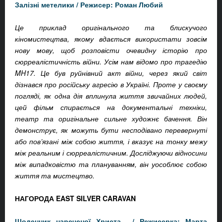
Залізні метелики /
Режисер: Роман Любий
Це приклад оригінального та блискучого
кіномистецтва, якому вдається використати зовсім
нову мову, щоб розповісти очевидну історію про
сюрреалістичність війни. Усім нам відомо про трагедію
MH17. Це був руйнівний акт війни, через який світ
дізнався про російську агресію в Україні. Проте у своєму
погляді, як одна дія вплинула життя звичайних людей,
цей фільм спирається на документальні техніки,
театр та оригінальне сильне художнє бачення. Він
демонструє, як можуть бути несподівано перевернуті
або пов’язані між собою життя, і вказує на тонку межу
між реальним і сюрреалістичним. Досліджуючи відносини
між випадковістю та плануванням, він уособлює собою
життя та мистецтво.
НАГОРОДА EAST SILVER CARAVAN
Щоденник нареченої Христа
/
Режисерка: Марта