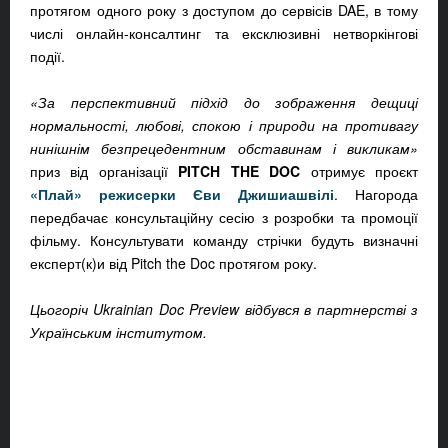
протягом одного року з доступом до сервісів DAE, в тому
числі онлайн-консалтинг та ексклюзивні нетворкінгові
події.
«За перспективний підхід до зображення дещиці
нормальності, любові, спокою і природи на противагу
нинішнім безпрецедентним обставинам і викликам»
приз від організації
PITCH THE DOC
отримує проєкт
«Плай» режисерки Єви Джишиашвілі
. Нагорода
передбачає консультаційну сесію з розробки та промоції
фільму. Консультувати команду стрічки будуть визначні
експерт(к)и від Pitch the Doc протягом року.
Цьогоріч Ukrainian Doc Preview відбувся в партнерстві з
Українським інститутом.