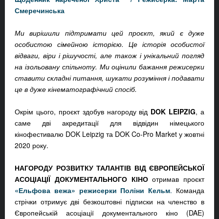
Смеречинська
Ми вирішили підтримати цей проєкт, який є дуже
особистою сімейною історією. Це історія особистої
відваги, віри і рішучості, але також і унікальний погляд
на ізольовану спільноту. Ми оцінили бажання режисерки
ставити складні питання, шукати розуміння і подавати
це в дуже кінематографічний спосіб.
Окрім цього, проєкт здобув нагороду від
DOK LEIPZIG
, а
саме дві акредитації для відвідин німецького
кінофестивалю DOK Leipzig та DOK Co-Pro Market у жовтні
2020 року.
НАГОРОДУ РОЗВИТКУ ТАЛАНТІВ ВІД ЄВРОПЕЙСЬКОЇ
АСОЦІАЦІЇ ДОКУМЕНТАЛЬНОГО КІНО
отримав проєкт
«Ельфова вежа» режисерки Поліни Кельм
.
Команда
стрічки отримує дві безкоштовні підписки на членство в
Європейській асоціації документального кіно (DAE)