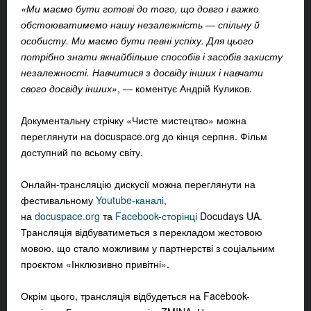
«Ми маємо бути готові до того, що довго і важко
обстоюватимемо нашу незалежність — спільну й
особисту. Ми маємо бути певні успіху. Для цього
потрібно знати якнайбільше способів і засобів захисту
незалежності. Навчитися з досвіду інших і навчати
свого досвіду інших»
, — коментує Андрій Куликов.
Документальну стрічку «Чисте мистецтво» можна
переглянути на docuspace.org до кінця серпня. Фільм
доступний по всьому світу.
Онлайн-трансляцію дискусії можна переглянути на
фестивальному
Youtube-каналі
,
на
docuspace.org
та
Facebook-сторінці
Docudays UA.
Трансляція відбуватиметься з перекладом жестовою
мовою, що стало можливим у партнерстві з соціальним
проєктом «Інклюзивно привітні».
Окрім цього, трансляція відбудеться на Facebook-