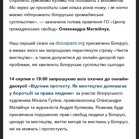
стріляти гумовими кулями та поливати з водометів.
Ми через це проходили самі кілька років тому, і як ніхто
маємо підтримати білоруське громадянське
суспільство»
, — зазначила голова правління ГО «Центр
громадянських свобод»
Олександра Матвійчук.
Наш перший сезон на
docuspace.org
присвячено Білорусі,
в межах якого ми запрошуємо переглянути стрічку «Чисте
мистецтво», а також долучитися до онлайн-дискусій про
проблеми, які хвилюють білоруське суспільство сьогодні.
14 серпня о 19:00 запрошуємо всіх охочих до онлайн-
дискусії
«
Відтінки протесту. Як мистецтво допомагає
у боротьбі за права людини»
за участю білоруського
художника Міхаіла Гуліна, правозахисниці Олександри
Матвійчук та журналіста Андрія Куликова. Розмова буде
присвячена порушенню прав і свобод людини у Білорусі,
цензурі та мистецтву, життю митців та мисткинь у Білорусі,
які не мовчать і протестують.