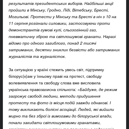
результатів президентських виборів. Найбільші акції
пройшли в Мінську, Гродно, Ліді, Вітебську, Бресті,
Могильові. Протести у Мінську та Бресті в ніч з 10 на
11 серпня розігнали силовики, застосовуючи проти
демонстрантів гумові кулі, сльозогінний газ,
пневматичну зброю та світлошумові гранати. Наразі
відомо про одного загиблого, понад 2 тисячі
затриманих, десятки зниклих безвісти або затриманих
журналістів та журналісток.
За ситуацією у країні стежить увесь світ, підтримку
білорус(к)ам у їхньому праві на протест, свободу
волевиявлення та свободу слова вже висловила
українська правозахисна спільнота:
«Байдуже, де режим
загрожує свободі людини, методи придушення
протесту та фото із місця подій завжди однакові. І
тому викликають болісні асоціації. Людей, які вийшли
мирно та без зброї із вимогами до білоруської влади,
почали
закидати світлошумовими гранатами,