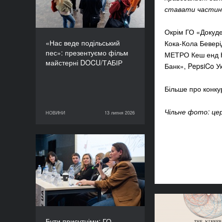
ставати частино
Окрім ГО «Докудей
«Нас веде подільський
Кока-Кола Бевері
пес»: презентуємо фільм
МЕТРО Кеш енд Ке
майстерні DOCU/ТАБІР
Банк», PepsiCo Ук
Більше про конку
Чільне фото: це
НОВИНИ
13 липня 2026
13 липня 2026
НОВИНИ
Бути присутніми: ГО
«Докудейз» розпочинає
інформаційну кампанію
про людей в окупації
Вітаємо пер
переможниць 
Бути присутніми: ГО