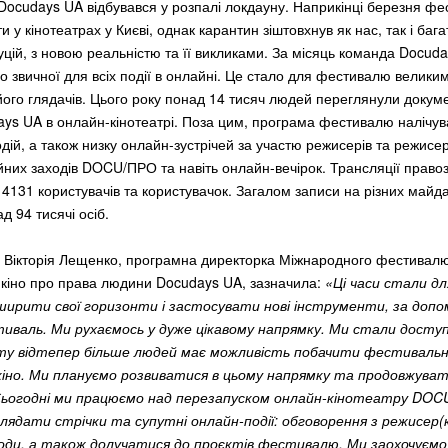
 Docudays UA відбувався у розпалі локдауну. Наприкінці березня фе
и у кінотеатрах у Києві, однак карантин зіштовхнув як нас, так і баг
туцій, з новою реальністю та її викликами. За місяць команда Docud
 звичної для всіх події в онлайні. Це стало для фестивалю великим
ого глядачів. Цього року понад 14 тисяч людей переглянули докум
ys UA в онлайн-кінотеатрі. Поза цим, програма фестивалю налічув
дій, а також низку онлайн-зустрічей за участю режисерів та режисе
рійних заходів DOCU/ПРО та навіть онлайн-вечірок. Трансляції право
4131 користувачів та користувачок. Загалом записи на різних майд
 94 тисячі осіб.
ї Вікторія Лещенко, програмна директорка Міжнародного фестивал
кіно про права людини Docudays UA, зазначила:
«Ці часи стали дл
ирити свої горизонти і застосувати нові інструменти, за допо
валь. Ми рухаємось у дуже цікавому напрямку. Ми стали досту
ту відтепер більше людей має можливість побачити фестиваль
іно. Ми плануємо розвиватися в цьому напрямку та продовжува
Сьогодні ми працюємо над перезапуском онлайн-кінотеатру DOC
лядати стрічки та супутні онлайн-події: обговорення з режисер(
ходи, а також долучатися до проєктів фестивалю. Ми заохочуєм