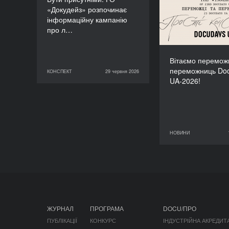
«Докудейз» розпочинає
інформаційну кампанію
про л…
Вітаємо переможц
переможниць Do
КОНСПЕКТ
29 червня 2026
29 червня 2026
КОНСПЕКТ
UA-2026!
НОВИНИ
11 червня 2026
ЖУРНАЛ
ПРОГРАМА
DOCU/ПРО
ПУБЛІКАЦІЇ
КОНКУРС
ІНДУСТРІЙНА АКРЕДИТ