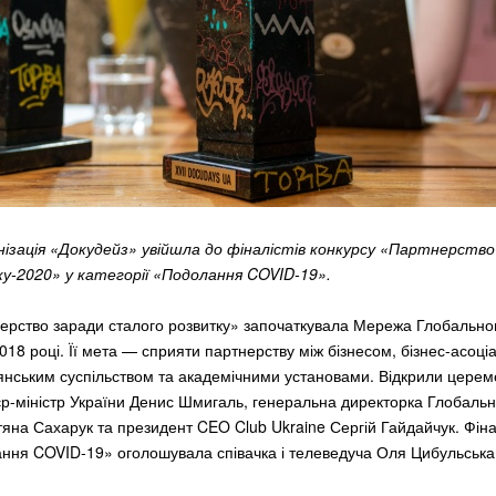
нізація «Докудейз» увійшла до фіналістів конкурсу «Партнерство
у-2020» у категорії «Подолання COVID-19».
рство заради сталого розвитку» започаткувала Мережа Глобально
018 році. Її мета — сприяти партнерству між бізнесом, бізнес-асоці
нським суспільством та академічними установами. Відкрили церем
р-міністр України Денис Шмигаль, генеральна директорка Глобальн
тяна Сахарук та президент CEO Club Ukraine Сергій Гайдайчук. Фінал
ання COVID-19» оголошувала співачка і телеведуча Оля Цибульська