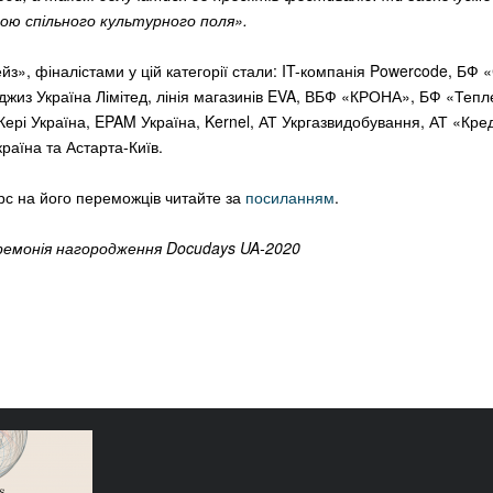
ю спільного культурного поля».
з», фіналістами у цій категорії стали: IT-компанія Powercode, БФ 
джиз Україна Лімітед, лінія магазинів EVA, ВБФ «КРОНА», БФ «Тепл
рі Україна, EPAM Україна, Kernel, АТ Укргазвидобування, АТ «Кред
раїна та Астарта-Київ.
рс на його переможців читайте за
посиланням
.
ремонія нагородження Docudays UA-2020
еможців і
Docudays