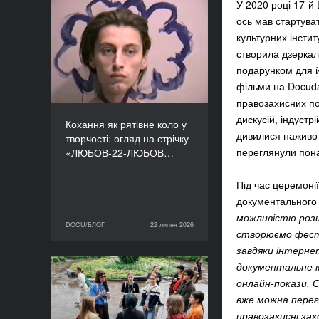
У 2020 році 17-й
Кохання як рятівне коло
ось мав стартуват
у творчості: огляд на
культурних інсти
стрічку «ЛЮБОВ-22-
створила дзеркало
ЛЮБОВ» Єруна
подарунком для й
Койманса
фільми на Docuda
правозахисних по
дискусій, індуст
Кохання як рятівне коло у
дивилися наживо 
творчості: огляд на стрічку
переглянули понад
«ЛЮБОВ-22-ЛЮБОВ…
Під час церемоні
документального 
можливістю розш
DOCU/БЛОГ
22 липня 2026
22 липня 2026
DOCU/БЛОГ
створюємо фести
завдяки інтерне
документальне к
«Нас веде подільський
онлайн-покази. 
пес»: презентуємо фільм
вже можна перег
майстерні DOCU/ТАБІР
правозахисні за