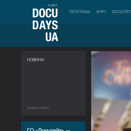
english
ПРОГРАМА
ЖУРІ
DOCU/ПР
НОВИНИ
НАЗАД В РОЗДIЛ
ГО «Докудейз» —