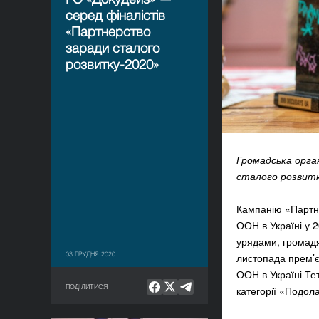
серед фіналістів
«Партнерство
заради сталого
розвитку-2020»
Громадська орга
сталого розвитк
Кампанію «Партне
ООН в Україні у 2
урядами, громадя
03 ГРУДНЯ 2020
листопада прем’є
ООН в Україні Те
ПОДІЛИТИСЯ
категорії «Подол