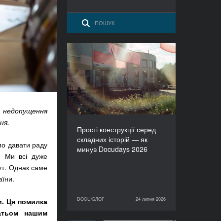
Прості конструкції серед
складних історій — як
минув Docudays 2026
о недопущення
ня.
Прості конструкції серед
складних історій — як
мо давати раду
минув Docudays 2026
і. Ми всі дуже
бут. Однак саме
аїни.
DOCU/БЛОГ
24 липня 2026
и. Ця помилка
24 липня 2026
DOCU/БЛОГ
гатьом нашим