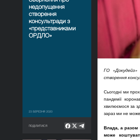
недопущення
створення
консультради з
«представниками
ОРДЛО»
ГО «Докудейз» 
створення консу
Сьогодні ми прох
пандемії коронав
хвилюємося за здо
23 БЕРЕЗНЯ 2020
зараз ми не може
ПОДІЛИТИСЯ
Влада, а разом 
може коштуват