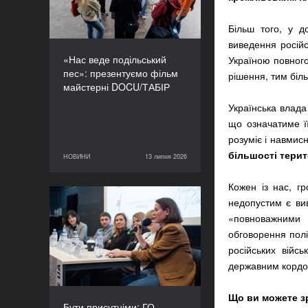
Більш того, у д
виведення російс
«Нас веде подільський
Україною повного
пес»: презентуємо фільм
рішення, тим біл
майстерні DOCU/ТАБІР
Українська влада
що означатиме ї
розуміє і навмисн
більшості терит
НОВИНИ
13 липня 2026
13 липня 2026
НОВИНИ
Кожен із нас, г
недопустим є ви
Бути присутніми: ГО
«повноважними
«Докудейз» розпочинає
обговорення полі
інформаційну кампанію
про людей в окупації
російських війс
державним корд
Що ви можете з
Бути присутніми: ГО