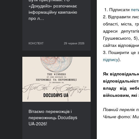
«Докудейз» розпочинає
1. Підписати
пет
інформаційну кампанію
2. Відправити лис
про л…
області, міста, 
адреси депутаті
Грушевського, 5)
КОНСПЕКТ
29 червня 2026
сайтах відповідни
29 червня 2026
КОНСПЕКТ
3. Поширити це з
підпису
).
Вітаємо переможців і
переможниць Docudays
Як відповідаль
UA-2026!
відповідальніс
владу від неб
військовим, які
Повний перелік п
Вітаємо переможців і
Чільне фото: Мих
переможниць Docudays
UA-2026!