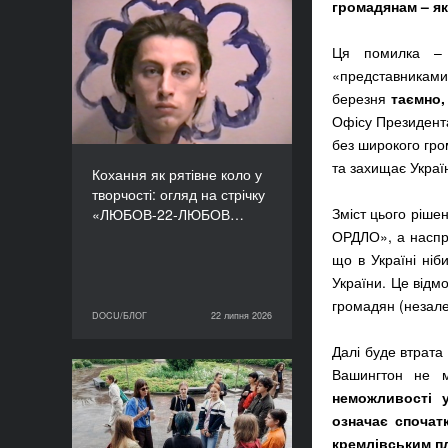
громадянам – як
Кохання як рятівне коло
у творчості: огляд на
Ця помилка – 
стрічку «ЛЮБОВ-22-
«представника
ЛЮБОВ» Єруна
березня
таємно,
Койманса
Офісу Президента
без широкого гро
та захищає Украї
Кохання як рятівне коло у
творчості: огляд на стрічку
Зміст цього ріш
«ЛЮБОВ-22-ЛЮБОВ…
ОРДЛО», а наспра
що в Україні ніб
України. Це відмо
громадян (незалеж
DOCU/БЛОГ
22 липня 2026
22 липня 2026
DOCU/БЛОГ
Далі буде втрата
Вашингтон не м
«Нас веде подільський
неможливості 
пес»: презентуємо фільм
означає спочат
майстерні DOCU/ТАБІР
кремлівським п