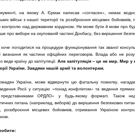
окументі, на якому А. Єрмак написав «согласен», немає жодн
ьких військ з нашої території та роззброєння місцевих бойовиків,
 контролю над державним кордоном. Не може бути й мови про будь
ьше про вибори на окупованій частині Донбасу, без вирішення безпе
 хоче погодитися на процедури функціонування так званої консуль
ї визнання як частини офіційних переговорів. Влада або не розу
о веде країну до капітуляції.
Але капітуляція – це не мир. Мир у 
орії України. Завдяки нашій армії та волонтерам.
ромадян України, може відвернути цю фатальну помилку, нагада
ведення Росії у ситуацію «понад конфліктом» та ведення прямих
 представниками ОРДЛО» у будь-якому форматі. Також не
тичних питань (наприклад, виборів) до вирішення безпекових пита
ьк, роззброєння місцевих бойовиків, отримання Україною контр
оном.
робити: