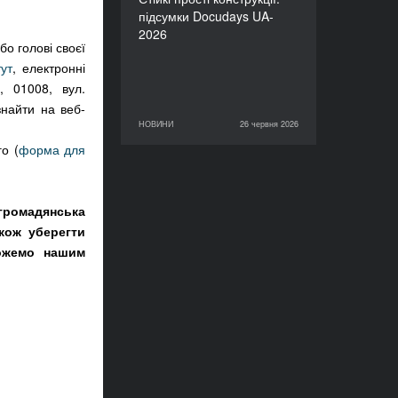
підсумки Docudays UA-
2026
бо голові своєї
ут
, електронні
, 01008, вул.
знайти на веб-
НОВИНИ
26 червня 2026
26 червня 2026
НОВИНИ
о (
форма для
 громадянська
кож уберегти
можемо нашим