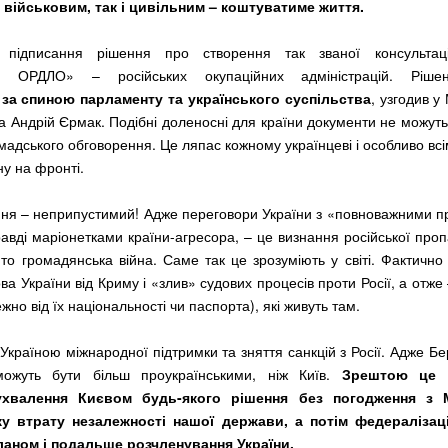
 військовим, так і цивільним – коштуватиме життя.
підписання рішення про створення так званої консультац
ми ОРДЛО» – російських окупаційних адміністрацій. Ріш
 за спиною парламенту та українського суспільства
, узгодив у
 Андрій Єрмак. Подібні доленосні для країни документи не можут
мадського обговорення. Це ляпас кожному українцеві і особливо всі
ну на фронті.
ення – неприпустимий! Адже переговори України з «повноважними 
вді маріонетками країни-агресора, – це визнання російської проп
ито громадянська війна. Саме так це зрозуміють у світі. Фактично 
ва України від Криму і «злив» судових процесів проти Росії, а отж
но від їх національності чи паспорта), які живуть там.
 Україною міжнародної підтримки та зняття санкцій з Росії. Адже Бе
ожуть бути більш проукраїнськими, ніж Київ.
Зрештою це 
ухвалення Києвом будь-якого рішення без погодження з
ку втрату незалежності нашої держави, а потім федералізац
ланом і подальше розчленування України.