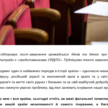
підтримує лист-звернення громадських діячів та діячок пр
льтради з «представниками ОРДЛО». Публікуємо текст звернен
одимо один із найважчих періодів в історії країни – одночасно має
ірусу, російській агресії та економічній кризі в країні та у світ
ров’я та життя своїх рідних і близьких та за свій майбутній добро
мо оминути увагою проблему, від якої залежить існування нашої кр
з нею і вся країна, сьогодні стоїть на межі фатальної помилк
и нашій країні незалежності й самого існування, а ба