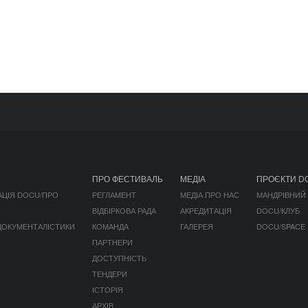
ПРО ФЕСТИВАЛЬ
МЕДІА
ПРОЄКТИ D
АЦІЯ DOCU/ПРО
РЕГЛАМЕНТ
МЕДІА ПРО НАС
МАНДРІВНИЙ
ВІДБІРКОВА РАДА
АКРЕДИТАЦІЯ
DOCU/КЛУБ
 ДОКУМЕНТАЛІСТИКИ
КОМАНДА
ГАЛЕРЕЯ
DOCU/SPACE
ПАРТНЕРИ
ДОСТУПНІСТЬ
ТЕНДЕРИ
ІСТОРІЯ
АРХІВ