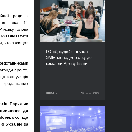
ГО «Докудейз» шукає
SMM-менеджера/-ку до
ійної ради з
команди Архіву Війни
ення, яке 11
 Мінську голова
ь ухвалюватися
м, хто захищав
ГО «Докудейз» шукає
SMM-менеджера/-ку до
представниками
команди Архіву Війни
аганди про те,
це капітуляція
е – зрада наших
НОВИНИ
16 липня 2026
16 липня 2026
НОВИНИ
рлін, Париж чи
призведе до
Відкрито прийом заявок:
 Москвою, що
CHANGE - курс із
ію України за
копродукції 2026–2027