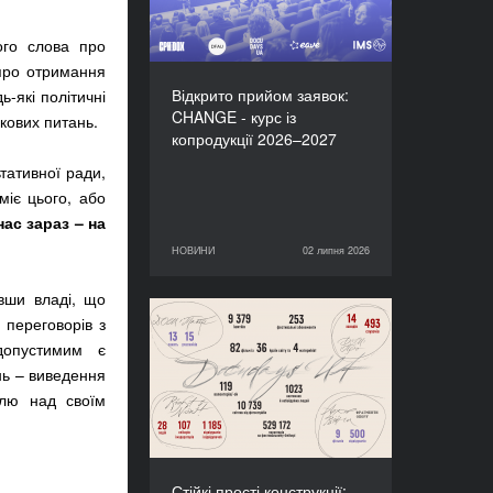
ого слова про
 про отримання
Відкрито прийом заявок:
-які політичні
CHANGE - курс із
кових питань.
копродукції 2026–2027
тативної ради,
міє цього, або
нас зараз – на
НОВИНИ
02 липня 2026
02 липня 2026
НОВИНИ
вши владі, що
 переговорів з
Стійкі прості конструкції:
допустимим є
підсумки Docudays UA-
нь – виведення
2026
олю над своїм
Стійкі прості конструкції: