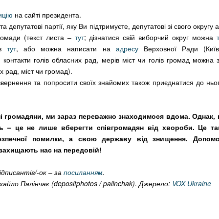
ицію
на сайті президента.
та депутатові партії, яку Ви підтримуєте, депутатові зі свого округу а
громади (текст листа –
тут
; дізнатися свій виборчий округ можна
т
в
тут
, або можна написати на
адресу
Верховної Ради (Київ
, контакти голів обласних рад, мерів міст чи голів громад можна 
х рад, міст чи громад).
вернення та попросити своїх знайомих також приєднатися до ньог
ні громадяни, ми зараз переважно знаходимося вдома. Однак,
ть – це не лише вберегти співгромадян від хвороби. Це та
езпечної помилки, а свою державу від знищення. Допо
 захищають нас на передовій!
ідписантів/-ок
–
за
посиланням
.
айло Палінчак (depositphotos / palinchak). Джерело:
VOX Ukraine