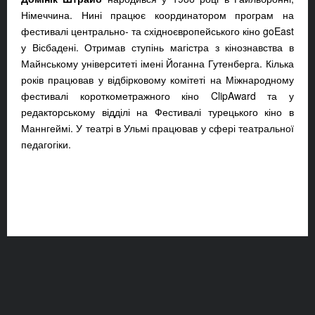
Німеччина. Нині працює координатором програм на
фестивалі центрально- та східноєвропейського кіно goEast
у Вісбадені. Отримав ступінь магістра з кінознавства в
Майнському університеті імені Йоганна Гутенберга. Кілька
років працював у відбірковому комітеті на Міжнародному
фестивалі короткометражного кіно ClipAward та у
редакторському відділі на Фестивалі турецького кіно в
Маннгеймі. У театрі в Ульмі працював у сфері театральної
педагогіки.