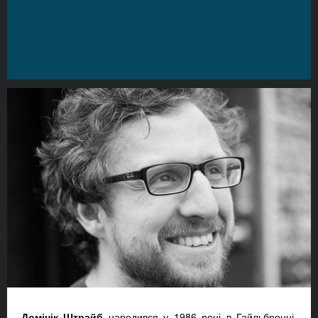
Домінік Штрайб
народився у 1986 році в Гайльбронні,