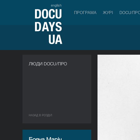
english
ПРОГРАМА
ЖУРІ
DOCU/ПР
ЛЮДИ DOCU/ПРО
НАЗАД В РОЗДIЛ
Бояна Маріч