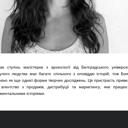
є ступінь магістерки з археології від Белградського університ
лого людства має багато спільного з оповіддю історій, тож Боя
кіно як іще однієї форми творчих досліджень. Ця пристрасть привела
агентство з продажів, дистрибуції та маркетингу, яке працю
ментальними історіями.