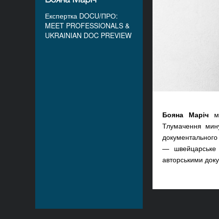
Експертка DOCU/ПРО:
MEET PROFESSIONALS &
UKRAINIAN DOC PREVIEW
Бояна Маріч
ма
Тлумачення мину
документального 
— швейцарське 
авторськими доку