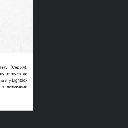
ету (Сербія).
ну тягнуло до
 її у Lightdox
є з потужними