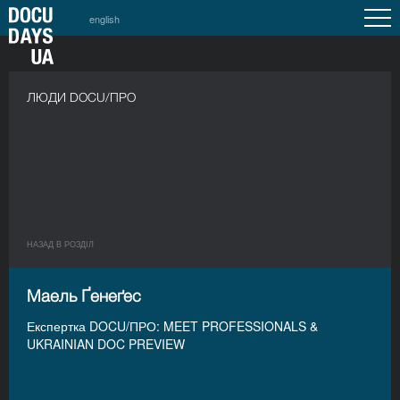
english
ЛЮДИ DOCU/ПРО
НАЗАД В РОЗДIЛ
Маель Ґенеґес
Експертка DOCU/ПРО: MEET PROFESSIONALS &
UKRAINIAN DOC PREVIEW