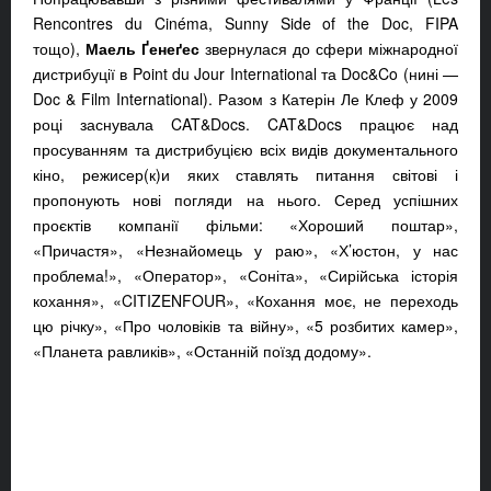
Rencontres du Cinéma, Sunny Side of the Doc, FIPA
тощо),
Маель Ґенеґес
звернулася до сфери міжнародної
дистрибуції в Point du Jour International та Doc&Co (нині —
Doc & Film International). Разом з Катерін Ле Клеф у 2009
році заснувала CAT&Docs. CAT&Docs працює над
просуванням та дистрибуцією всіх видів документального
кіно, режисер(к)и яких ставлять питання світові і
пропонують нові погляди на нього. Серед успішних
проєктів компанії фільми: «Хороший поштар»,
«Причастя», «Незнайомець у раю», «Х’юстон, у нас
проблема!», «Оператор», «Соніта», «Сирійська історія
кохання», «CITIZENFOUR», «Кохання моє, не переходь
цю річку», «Про чоловіків та війну», «5 розбитих камер»,
«Планета равликів», «Останній поїзд додому».