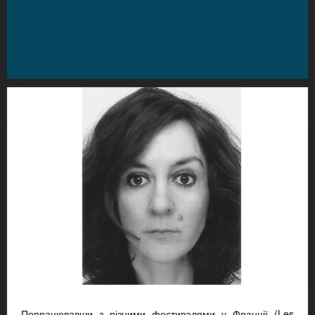
Попрацювавши з різними фестивалями у Франції (Les