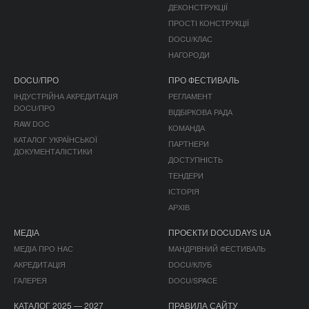
ДЕКОНСТРУКЦІЇ
ПРОСТІ КОНСТРУКЦІЇ
DOCU/КЛАС
НАГОРОДИ
DOCU/ПРО
ПРО ФЕСТИВАЛЬ
ІНДУСТРІЙНА АКРЕДИТАЦІЯ
РЕГЛАМЕНТ
DOCU/ПРО
ВІДБІРКОВА РАДА
RAW DOC
КОМАНДА
КАТАЛОГ УКРАЇНСЬКОЇ
ПАРТНЕРИ
ДОКУМЕНТАЛІСТИКИ
ДОСТУПНІСТЬ
ТЕНДЕРИ
ІСТОРІЯ
АРХІВ
МЕДІА
ПРОЄКТИ DOCUDAYS UA
МЕДІА ПРО НАС
МАНДРІВНИЙ ФЕСТИВАЛЬ
АКРЕДИТАЦІЯ
DOCU/КЛУБ
ГАЛЕРЕЯ
DOCU/SPACE
КАТАЛОГ 2025 — 2027
ПРАВИЛА САЙТУ