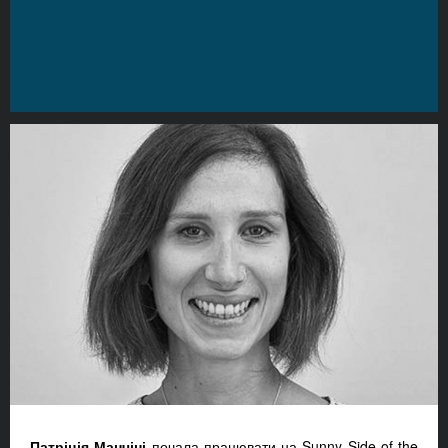
Патріція Манчіні
почала працювати на Sunny Side of the