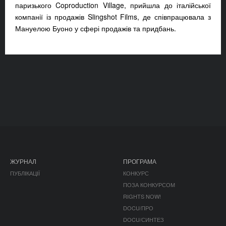
паризького Coproduction Village, прийшла до італійської
компанії із продажів Slingshot Films, де співпрацювала з
Мануелою Буоно у сфері продажів та придбань.
ЖУРНАЛ
ПРОГРАМА
ПУБЛІКАЦІЇ
КОНКУРС
ПОЗА КОНКУРСОМ
RIGHTS NOW!
DOCU/ПРО
DOCU/СИНТЕЗ