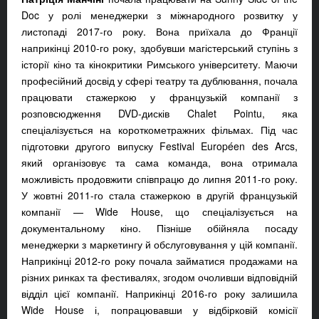
Doc у ролі менеджерки з міжнародного розвитку у
листопаді 2017-го року. Вона приїхала до Франції
наприкінці 2010-го року, здобувши магістерський ступінь з
історії кіно та кінокритики Римського університету. Маючи
професійний досвід у сфері театру та дублювання, почала
працювати стажеркою у французькій компанії з
розповсюдження DVD-дисків Chalet Pointu, яка
спеціалізується на короткометражних фільмах. Під час
підготовки другого випуску Festival Européen des Arcs,
який організовує та сама команда, вона отримала
можливість продовжити співпрацю до липня 2011-го року.
У жовтні 2011-го стала стажеркою в другій французькій
компанії — Wide House, що спеціалізується на
документальному кіно. Пізніше обійняла посаду
менеджерки з маркетингу й обслуговування у цій компанії.
Наприкінці 2012-го року почала займатися продажами на
різних ринках та фестивалях, згодом очоливши відповідній
відділ цієї компанії. Наприкінці 2016-го року залишила
Wide House і, попрацювавши у відбірковій комісії