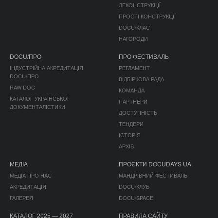
ДЕКОНСТРУКЦІЇ
ПРОСТІ КОНСТРУКЦІЇ
DOCU/КЛАС
НАГОРОДИ
DOCU/ПРО
ПРО ФЕСТИВАЛЬ
ІНДУСТРІЙНА АКРЕДИТАЦІЯ
РЕГЛАМЕНТ
DOCU/ПРО
ВІДБІРКОВА РАДА
RAW DOC
КОМАНДА
КАТАЛОГ УКРАЇНСЬКОЇ
ПАРТНЕРИ
ДОКУМЕНТАЛІСТИКИ
ДОСТУПНІСТЬ
ТЕНДЕРИ
ІСТОРІЯ
АРХІВ
МЕДІА
ПРОЄКТИ DOCUDAYS UA
МЕДІА ПРО НАС
МАНДРІВНИЙ ФЕСТИВАЛЬ
АКРЕДИТАЦІЯ
DOCU/КЛУБ
ГАЛЕРЕЯ
DOCU/SPACE
КАТАЛОГ 2025 — 2027
ПРАВИЛА САЙТУ