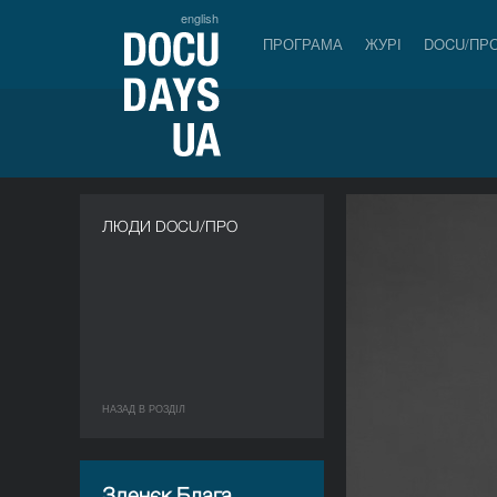
english
ПРОГРАМА
ЖУРІ
DOCU/ПР
ЛЮДИ DOCU/ПРО
НАЗАД В РОЗДIЛ
Зденєк Блага