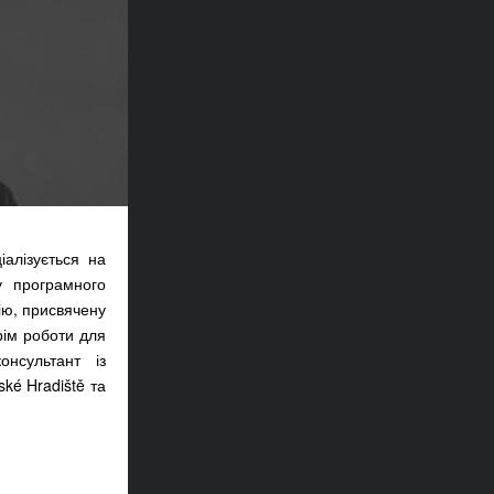
іалізується на
у програмного
дію, присвячену
рім роботи для
онсультант із
ké Hradiště та