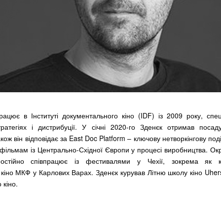
ацює в Інституті документального кіно (IDF) із 2009 року, спец
ратегіях і дистрибуції. У січні 2020-го Зденєк отримав посад
кож він відповідає за East Doc Platform – ключову нетворкінгову по
фільмам із Центрально-Східної Європи у процесі виробництва. Ок
 постійно співпрацює із фестивалями у Чехії, зокрема як к
кіно МКФ у Карлових Варах. Зденєк курував Літню школу кіно Uhers
 кіно.