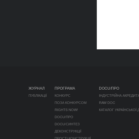
ЖУРНАЛ
ПРОГРАМА
DOCU/ПРО
ПУБЛІКАЦІЇ
КОНКУРС
ІНДУСТРІЙНА АКРЕДИТ
ПОЗА КОНКУРСОМ
RAW DOC
RIGHTS NOW!
КАТАЛОГ УКРАЇНСЬКОЇ
DOCU/ПРО
DOCU/СИНТЕЗ
ДЕКОНСТРУКЦІЇ
ПРОСТІ КОНСТРУКЦІЇ