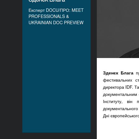
Експерт DOCU/ПРО: MEET
PROFESSIONALS &
UKRAINIAN DOC PREVIEW
Зденєк Блага
пр
фестивальних ст
директора IDF. Та
документальним 
Інституту, він
документального 
Дні європейського