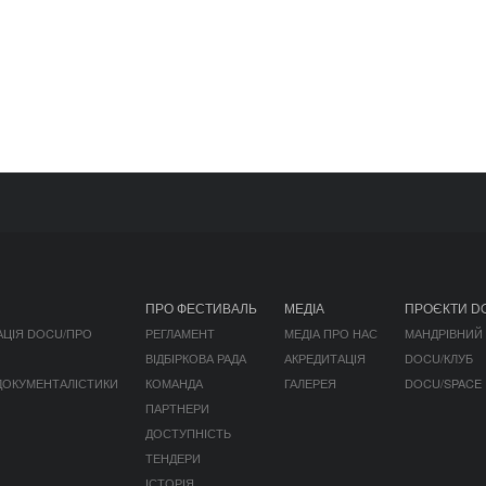
ПРО ФЕСТИВАЛЬ
МЕДІА
ПРОЄКТИ D
АЦІЯ DOCU/ПРО
РЕГЛАМЕНТ
МЕДІА ПРО НАС
МАНДРІВНИЙ
ВІДБІРКОВА РАДА
АКРЕДИТАЦІЯ
DOCU/КЛУБ
 ДОКУМЕНТАЛІСТИКИ
КОМАНДА
ГАЛЕРЕЯ
DOCU/SPACE
ПАРТНЕРИ
ДОСТУПНІСТЬ
ТЕНДЕРИ
ІСТОРІЯ