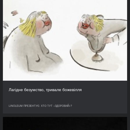
Лагідне безумство, тривале божевілля
LINOLEUM ПРЕЗЕНТУЄ: ХТО ТУТ «ЗДОРОВИЙ»?