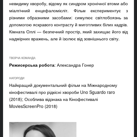
невидиму хворобу, відому як синдром хронічної втоми або
міалгічний енцефаломієліт. Фільм експериментує з
різними образними засобами: симулює світлобоязнь за
допомогою яскравого контрасту й миготливих білих кадрів.
Кімната Оллі — безпечний простір, який захищає його від
надмірних вражень, але й ізолює від зовнішнього світу.
ТВОРЧА КОМАНДА:
Режисерська робота
: Александра Гонер
НАГОРОДИ
Найкращий документальний фільм на Міжнародному
кінофестивалі про рідкісні хвороби Uno Sguardo raro
(2018); Особлива відзнака на Кінофестивалі
MoviesScreenPro (2018)