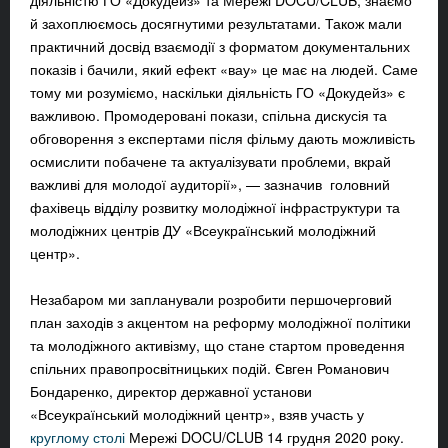
діяльністю ГО «Докудейз» та Мережі DOCU/CLUB, знаємо
й захоплюємось досягнутими результатами. Також мали
практичний досвід взаємодії з форматом документальних
показів і бачили, який ефект «вау» це має на людей. Саме
тому ми розуміємо, наскільки діяльність ГО «Докудейз» є
важливою. Промодеровані покази, спільна дискусія та
обговорення з експертами після фільму дають можливість
осмислити побачене та актуалізувати проблеми, вкрай
важливі для молодої аудиторії», — зазначив головний
фахівець відділу розвитку молодіжної інфраструктури та
молодіжних центрів ДУ «Всеукраїнський молодіжний
центр».
Незабаром ми запланували розробити першочерговий
план заходів з акцентом на реформу молодіжної політики
та молодіжного активізму, що стане стартом проведення
спільних правопросвітницьких подій. Євген Романович
Бондаренко, директор державної установи
«Всеукраїнський молодіжний центр», взяв участь у
круглому столі
Мережі DOCU/CLUB 14 грудня 2020 року.