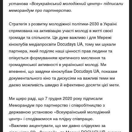
установа «Всеукраїнський молодіжний центр» підписали
меморандум про партнерство.
Стратегія з розвитку молодіжної політики-2030 в Україні
спрямована на активізацію участі молоді в житті своєї
громади та спільноти. Це дуже важливо і для Мережі
кіноклубів медіапросвіти Docudays UA, тому ми шукали
партнера, який поділяє наші цінності прав людини та
опікується формуванням критичного мислення та
громадянської активності в української молоді. Ми
впевнені, що завдяки кіноклубам Docudays UA, показам
документального кіно та дискусіям на важливі теми ми
даємо можливість швидко й ефективно досягти цієї мети.
Ми щиро раді, що 7 грудня 2020 року підписали
Меморандум про партнерство і співробітництво з
державною установою «Всеукраїнський молодіжний
центр» і сподіваємося на плідну співпрацю.
«Важливо акцентувати, що ми давно слідкуємо за