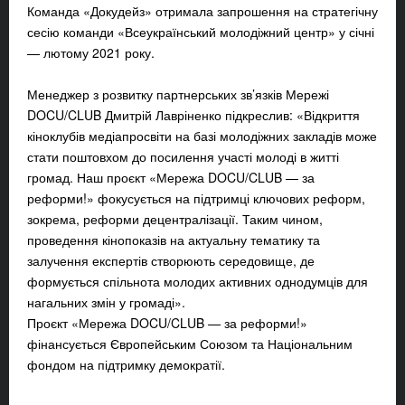
Команда «Докудейз» отримала запрошення на стратегічну
сесію команди «Всеукраїнський молодіжний центр» у січні
— лютому 2021 року.
Менеджер з розвитку партнерських зв’язків Мережі
DOCU/CLUB Дмитрій Лавріненко підкреслив: «Відкриття
кіноклубів медіапросвіти на базі молодіжних закладів може
стати поштовхом до посилення участі молоді в житті
громад. Наш проєкт «Мережа DOCU/CLUB — за
реформи!» фокусується на підтримці ключових реформ,
зокрема, реформи децентралізації. Таким чином,
проведення кінопоказів на актуальну тематику та
залучення експертів створюють середовище, де
формується спільнота молодих активних однодумців для
нагальних змін у громаді».
Проєкт «Мережа DOCU/CLUB — за реформи!»
фінансується Європейським Союзом та Національним
фондом на підтримку демократії.