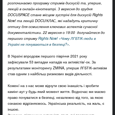
розпочинаємо програму стримів
дискусій та, уперше,
лекцій в онлайн-кінотеатрі. З вересня до грудня
DOCUSPACE стане місцем зустрічі для дискусій Rights
Now! та лекцій DOCU/КЛАС, які нададуть критичну
оптику для осмислення ключових аспектів сучасної
документалістики. 22 вересня о 19:00 долучайтеся до
першого стриму
Rights Now!
«Чому ЛГБТІК-люди в
Україні не почуваються в безпеці?»
.
В Україні впродовж першого півріччя 2021 року
зафіксували 53 випадки нападів на активістів/-ок. За
результатами моніторингу ZMINA, уперше ЛГБТІК-активізм
став одним з найбільш ризикових видів діяльності.
Кожен/-на з нас може відчути свою інакшість і зробити
камінг-аут у будь-який момент життя. Водночас ми маємо
право почуватися в безпеці, незалежно від того, за якою
ознакою відрізняємось. Українська реальність, на жаль, є
іншою.