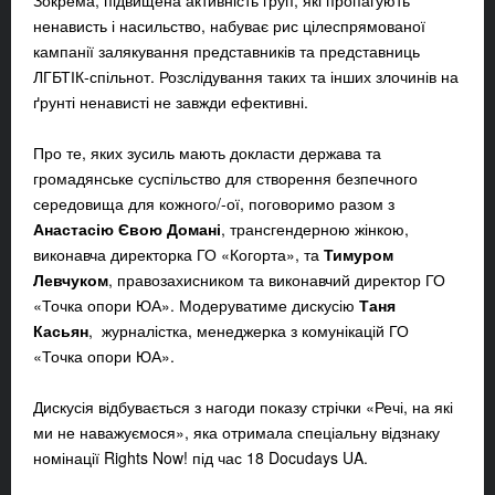
Зокрема, підвищена активність груп, які пропагують
ненависть і насильство, набуває рис цілеспрямованої
кампанії залякування представників та представниць
ЛГБТІК-спільнот. Розслідування таких та інших злочинів на
ґрунті ненависті не завжди ефективні.
Про те, яких зусиль мають докласти держава та
громадянське суспільство для створення безпечного
середовища для кожного/-ої, поговоримо разом з
Анастасію Євою Домані
, трансгендерною жінкою,
виконавча директорка ГО «Когорта», та
Тимуром
Левчуком
, правозахисником та виконавчий директор ГО
«Точка опори ЮА». Модеруватиме дискусію
Таня
Касьян
, журналістка, менеджерка з комунікацій ГО
«Точка опори ЮА».
Дискусія відбувається з нагоди показу стрічки «Речі, на які
ми не наважуємося», яка отримала спеціальну відзнаку
номінації Rights Now! під час 18 Docudays UA.