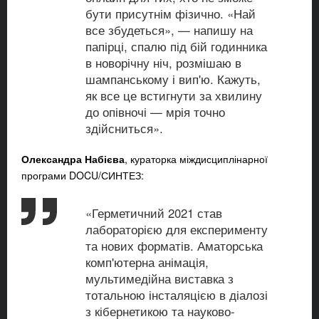
бути присутнім фізично. «Най
все збудеться», — напишу на
папірці, спалю під бій годинника
в новорічну ніч, розмішаю в
шампанському і вип'ю. Кажуть,
як все це встигнути за хвилину
до опівночі — мрія точно
здійсниться».
Олександра Набієва
, кураторка міждисциплінарної
програми DOCU/СИНТЕЗ:
«Герметичний 2021 став
лабораторією для експерименту
та нових форматів. Аматорська
комп'ютерна анімація,
мультимедійна виставка з
тотальною інсталяцією в діалозі
з кібернетикою та науково-