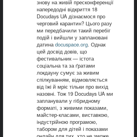
знову на живій пресконференції
напередодні відкриття 18
Docudays UA дізнаємося про
черговий карантин? Цього разу
ми передбачили такий перебіг
подій і вийшли у заплановані
датина
docuspace.org
. Однак
цей досвід довів, що
фестивальник — істота
соціальна та за ґратами
локдауну сумує за живим
спілкуванням, відмовляється
від їжі й мріє тільки про вихід
назовні. Тож 19 Docudays UA ми
запланували у гібридному
форматі, з живими показами,
майстер-класами, виставкою,
індустрійною програмою,
табором для дітей і показами
онлайн для тих, хто не зможе