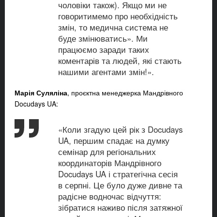
чоловіки також). Якщо ми не
говоритимемо про необхідність
змін, то медична система не
буде змінюватись». Ми
працюємо заради таких
коментарів та людей, які стають
нашими агентами змін!».
Марія Суляліна
, проєктна менеджерка Мандрівного
Docudays UA:
«Коли згадую цей рік з Docudays
UA, першим спадає на думку
семінар для регіональних
координаторів Мандрівного
Docudays UA і стратегічна сесія
в серпні. Це було дуже дивне та
радісне водночас відчуття:
зібратися наживо після затяжної