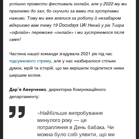
успішно провести фестиваль онлайн, але у 2022-му ми
прагнемо до зал, бо скучили за вами та зустрічами
наживо. Тому ми вже взялися за роботу й незабаром
відкриємо вам тему 19 Docudays UA! Нехай у рік Тигра
«офлайн» переможе «онлайн» і ми зустрінемося після
свят!
Частина нашої команди згадувала 2021 рік під час
підсумкового стриму
, але у нас назбиралося стільки
думок, мрій та історій, що ми вирішили поділитися ними
ширшим колом.
Дар’я Аверченко
, директорка Комунікаційного
департаменту:
«Найбільше випробування
минулого року — це
потрапляння в День бабака. Чи
можна було собі уявити, що ми