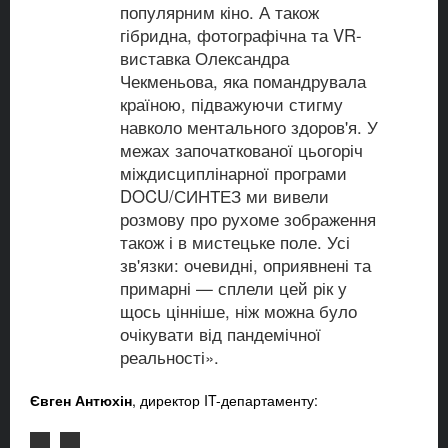
популярним кіно. А також
гібридна, фотографічна та VR-
виставка Олександра
Чекменьова, яка помандрувала
країною, підважуючи стигму
навколо ментального здоров'я. У
межах започаткованої цьогоріч
міждисциплінарної програми
DOCU/СИНТЕЗ ми вивели
розмову про рухоме зображення
також і в мистецьке поле. Усі
зв'язки: очевидні, оприявнені та
примарні — сплели цей рік у
щось цінніше, ніж можна було
очікувати від пандемічної
реальності».
Євген Антюхін
, директор IT-департаменту: