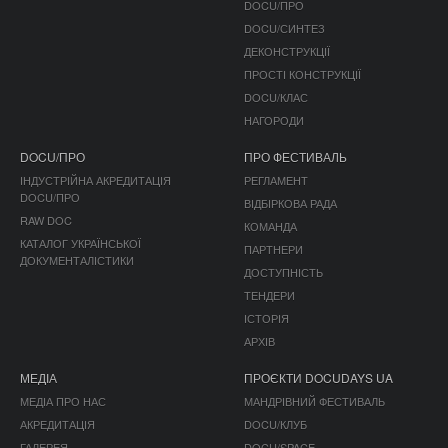
DOCU/ПРО
DOCU/СИНТЕЗ
ДЕКОНСТРУКЦІЇ
ПРОСТІ КОНСТРУКЦІЇ
DOCU/КЛАС
НАГОРОДИ
DOCU/ПРО
ПРО ФЕСТИВАЛЬ
ІНДУСТРІЙНА АКРЕДИТАЦІЯ
РЕГЛАМЕНТ
DOCU/ПРО
ВІДБІРКОВА РАДА
RAW DOC
КОМАНДА
КАТАЛОГ УКРАЇНСЬКОЇ
ПАРТНЕРИ
ДОКУМЕНТАЛІСТИКИ
ДОСТУПНІСТЬ
ТЕНДЕРИ
ІСТОРІЯ
АРХІВ
МЕДІА
ПРОЄКТИ DOCUDAYS UA
МЕДІА ПРО НАС
МАНДРІВНИЙ ФЕСТИВАЛЬ
АКРЕДИТАЦІЯ
DOCU/КЛУБ
ГАЛЕРЕЯ
DOCU/SPACE