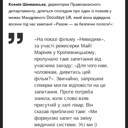
Ксенія Шиманська
, директорка Правозахисного
департаменту, ділиться спогадом про один із показів у
межах Мандрівного Docudays UA, який вона відвідала
восени під час кампанії «Разом — за безпечні пологи!»:
«На показі фільму «Невидимі»,
за участі режисерки Майї
Маріняк у Кропивницькому,
пролунало таке запитання від
учасника заходу: «Для чого нам,
чоловікам, дивитись цей
фільм?». Звичайно, запрошені
спікерки могли відповісти на це
запитання. Проте потреба
зникла, коли слово взяв
присутній у залі лікар. Він
сказав приблизно таке: «Ми
формуємо запит на зміну
медичної системи. Усі ми (і