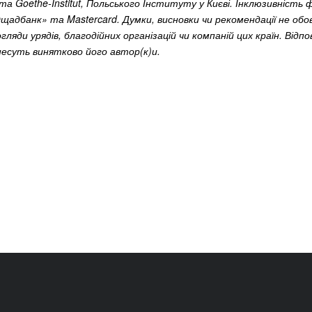
та Goethe-Institut, Польського Інституту у Києві. Інклюзивніст
адбанк» та Mastercard. Думки, висновки чи рекомендації не обов
ляди урядів, благодійних організацій чи компаній цих країн. Відпо
 несуть винятково його автор(к)и.