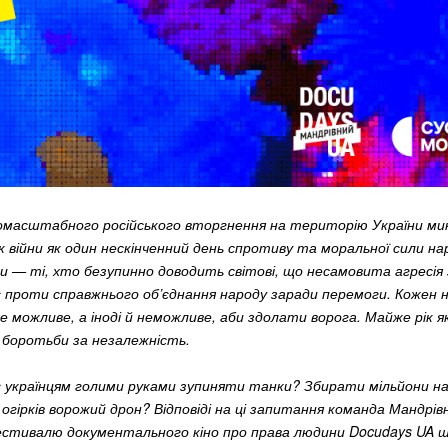
масштабного російського вторгнення на територію України ми
ік війни як один нескінченний день спротиву та моральної сили на
и — ті, хто безупинно доводить світові, що несамовита агресія 
є проти справжнього об’єднання народу заради перемоги. Кожен н
 можливе, а іноді й неможливе, аби здолати ворога. Майже рік я
ь боротьби за незалежність.
 українцям голими руками зупиняти танки? Збирати мільйони н
гірків ворожий дрон? Відповіді на ці запитання команда Мандрів
стивалю документального кіно про права людини Docudays UA ш