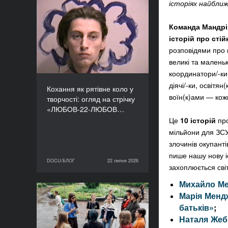
історіях найближ
Кохання як рятівне коло
у творчості: огляд на
Команда Мандрі
стрічку «ЛЮБОВ-22-
історій про стій
ЛЮБОВ» Єруна
розповідями про 
Койманса
великі та маленьк
координатори/-ки
діячі/-ки, освітя
Кохання як рятівне коло у
воїн(к)ами — кож
творчості: огляд на стрічку
«ЛЮБОВ-22-ЛЮБОВ…
Це
10 історій
про
мільйони для ЗСУ,
злочинів окупанті
пише нашу нову і
DOCU/БЛОГ
22 липня 2026
22 липня 2026
DOCU/БЛОГ
захоплюється світ
Михайло Ме
Марія Менд
«Нас веде подільський
батьків»
;
пес»: презентуємо фільм
майстерні DOCU/ТАБІР
Наталя Жеб