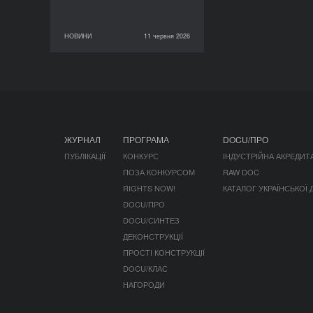
НОВИНИ
11 червня 2026
11 червня 2026
НОВИНИ
ЖУРНАЛ
ПРОГРАМА
DOCU/ПРО
ПУБЛІКАЦІЇ
КОНКУРС
ІНДУСТРІЙНА АКРЕДИТ
ПОЗА КОНКУРСОМ
RAW DOC
RIGHTS NOW!
КАТАЛОГ УКРАЇНСЬКОЇ
DOCU/ПРО
DOCU/СИНТЕЗ
ДЕКОНСТРУКЦІЇ
ПРОСТІ КОНСТРУКЦІЇ
DOCU/КЛАС
НАГОРОДИ