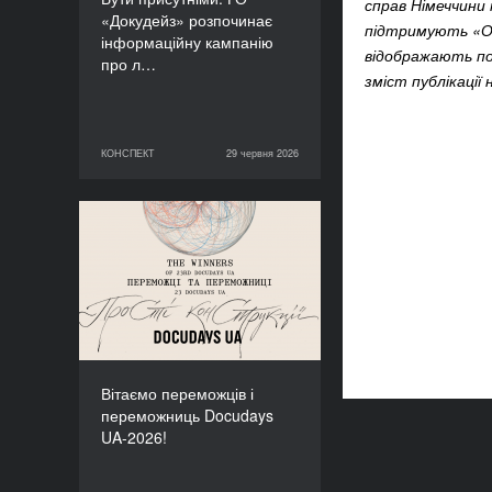
справ Німеччини 
«Докудейз» розпочинає
підтримують «Ощ
інформаційну кампанію
відображають пог
про л…
зміст публікації
КОНСПЕКТ
29 червня 2026
29 червня 2026
КОНСПЕКТ
Вітаємо переможців і
переможниць Docudays
UA-2026!
Вітаємо переможців і
переможниць Docudays
UA-2026!