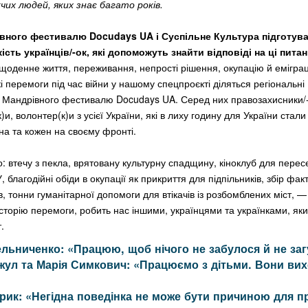
чих людей, яких знає багато років.
вного фестивалю Docudays UA і Суспільне Культура підготув
кість українців/-ок, які допоможуть знайти відповіді на ці питан
щоденне життя, переживання, непрості рішення, окупацію й еміграц
і перемоги під час війни у нашому спецпроєкті діляться регіональні
 Мандрівного фестивалю Docudays UA. Серед них правозахисники/-ц
н(к)и, волонтер(к)и з усієї України, які в лиху годину для України ста
на та кожен на своєму фронті.
: втечу з пекла, врятовану культурну спадщину, кіноклуб для перес
 благодійні обіди в окупації як прикриття для підпільників, збір фак
в, тонни гуманітарної допомоги для втікачів із розбомблених міст, —
сторію перемоги, робить нас іншими, українцями та українками, як
.
льниченко: «Працюю, щоб нічого не забулося й не за
жул та Марія Симкович: «Працюємо з дітьми. Вони ви
рик: «Негідна поведінка не може бути причиною для 