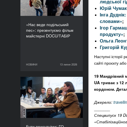
людської гі
Юрій Чумак:
Інга Дуднік
словами»
;
«Нас веде подільський
Ігор Гармаш
пес»: презентуємо фільм
продукту»
;
майстерні DOCU/ТАБІР
Ольга Леонт
Григорій Ку
Наступні історії
сайті проєкту аб
НОВИНИ
13 липня 2026
13 липня 2026
НОВИНИ
19 Мандрівний 
UA триває з 12 
Бути присутніми: ГО
кордоном. Дета
«Докудейз» розпочинає
інформаційну кампанію
Джерело:
travell
про людей в окупації
_______
Спецвипуск 19 Do
«Стабілізаційно
Бути присутніми: ГО