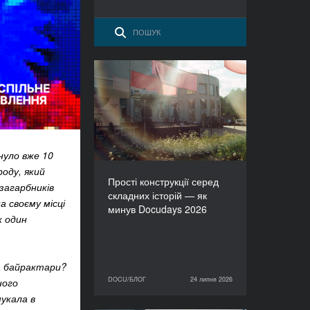
Прості конструкції серед
складних історій — як
минув Docudays 2026
нуло вже 10
роду, який
Прості конструкції серед
загарбників
складних історій — як
а своєму місці
минув Docudays 2026
к один
а байрактари?
DOCU/БЛОГ
24 липня 2026
ного
24 липня 2026
DOCU/БЛОГ
укала в