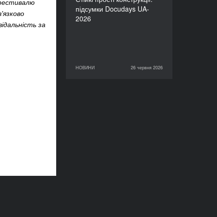
ь фестивалю
підсумки Docudays UA-
'язково
2026
відальність за
НОВИНИ
26 червня 2026
26 червня 2026
НОВИНИ