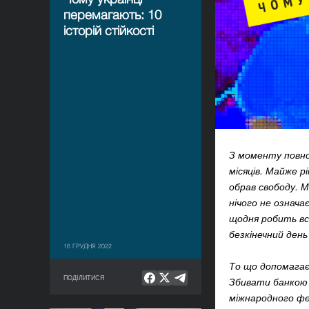
перемагають: 10
історій стійкості
З моменту повно
місяців. Майже р
обрав свободу. М
нічого не означа
щодня робить все
безкінечний ден
16 ГРУДНЯ 2022
То що допомагає
ПОДІЛИТИСЯ
Збивати банкою о
міжнародного фе