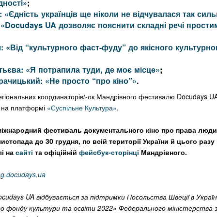
дності»
;
 «Єдність українців ще ніколи не відчувалася так сил
: «Docudays UA дозволяє пояснити складні речі прости
: «Від “культурного фаст-фуду” до якісного культурно
ьєва: «Я потрапила туди, де моє місце»
;
рачицький: «Не просто “про кіно”»
.
 регіональних координаторів/-ок Мандрівного фестивалю Docudays U
о на платформі
«Суспільне Культура»
.
міжнародний фестиваль документального кіно про права люд
листопада до 30 грудня, по всій території України й цього раз
лі на
сайті
та офіційній
фейсбук-сторінці
Мандрівного.
ing.docudays.ua
cudays UA відбувається за підтримки Посольства Швеції в Україні
го фонду культури та освіти 2022» Федерального міністерства 