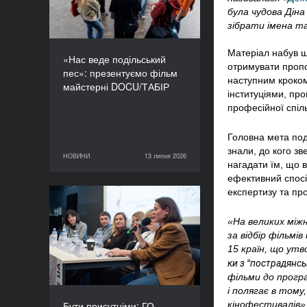
була чудова Дін
зібрати імена та
Матеріал набув ш
«Нас веде подільський
отримувати пропоз
пес»: презентуємо фільм
наступним кроком.
майстерні DOCU/ТАБІР
інституціями, про
професійної спіл
Головна мета поді
знали, до кого зв
НОВИНИ
13 липня 2026
13 липня 2026
НОВИНИ
нагадати їм, що 
ефективний спосіб
експертизу та пр
Бути присутніми: ГО
«Докудейз» розпочинає
«На великих міжн
інформаційну кампанію
за відбір фільмів
про людей в окупації
15 країн, що утв
“
ки з 
пострадянсь
фільми до програ
і полягає в тому
Бути присутніми: ГО
кінофестивалів»