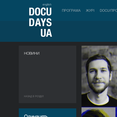
english
ПРОГРАМА
ЖУРІ
DOCU/ПР
НОВИНИ
НАЗАД В РОЗДIЛ
Одинацять