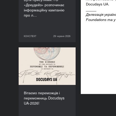
«Докудейз» розпочинає
Docudays UA.
інформаційну кампанію
_____
про л…
Делегація україн
Foundations та 
КОНСПЕКТ
29 червня 2026
29 червня 2026
КОНСПЕКТ
Вітаємо переможців і
переможниць Docudays
UA-2026!
Вітаємо переможців і
переможниць Docudays
UA-2026!