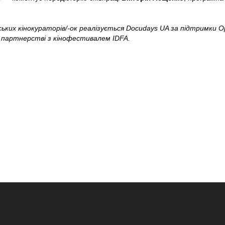
ських кінокураторів/-ок реалізується Docudays UA за підтримки Op
у партнерстві з кінофестивалем IDFA.