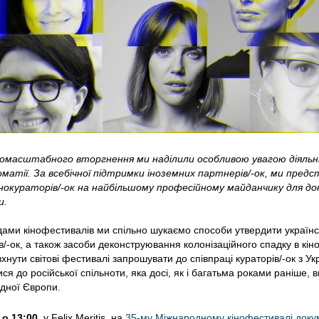
омасштабного вторгнення ми наділили особливою увагою діяльніс
матії. За всебічної підтримки іноземних партнерів/-ок, ми предс
інокураторів/-ок на найбільшому професійному майданчику для до
и.
ндами кінофестивалів ми спільно шукаємо способи утвердити українс
/-ок, а також засоби деконструювання колонізаційного спадку в кіноі
нути світові фестивалі запрошувати до співпраці кураторів/-ок з Укр
ися до російської спільноти, яка досі, як і багатьма роками раніше, 
хідної Європи.
о 13:00,
 у Felix Meritis, на 
35-му Міжнародному кінофестивалі доку