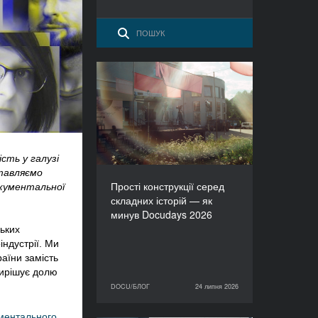
Прості конструкції серед
складних історій — як
минув Docudays 2026
ть у галузі 
тавляємо 
Прості конструкції серед
кументальної 
складних історій — як
минув Docudays 2026
ьких 
ндустрії. Ми 
аїни замість 
вирішує долю 
DOCU/БЛОГ
24 липня 2026
24 липня 2026
DOCU/БЛОГ
ментального 