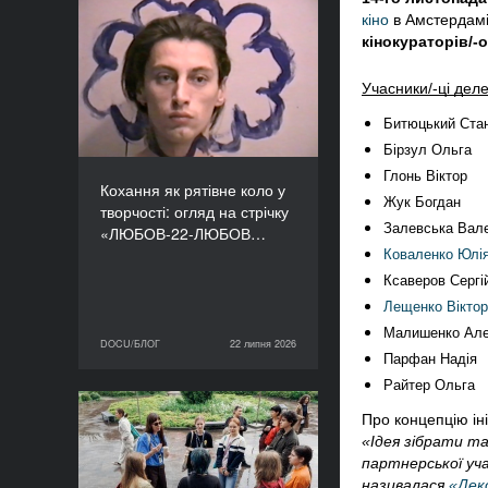
кіно
 в Амстердамі
Кохання як рятівне коло
кінокураторів/-о
у творчості: огляд на
стрічку «ЛЮБОВ-22-
Учасники/-ці деле
ЛЮБОВ» Єруна
Койманса
Битюцький Ста
Бірзул Ольга 
Глонь Віктор
Кохання як рятівне коло у
Жук Богдан
творчості: огляд на стрічку
Залевська Вал
«ЛЮБОВ-22-ЛЮБОВ…
Коваленко Юлі
Ксаверов Сергі
Лещенко Віктор
Малишенко 
Але
DOCU/БЛОГ
22 липня 2026
22 липня 2026
DOCU/БЛОГ
Парфан Надія
Райтер Ольга 
Про концепцію ін
«Нас веде подільський
«Ідея зібрати та
пес»: презентуємо фільм
партнерської уча
майстерні DOCU/ТАБІР
називалася 
«Деко