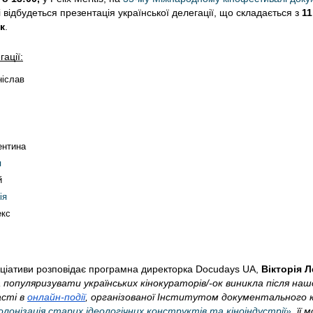
 відбудеться презентація української делегації, що складається з 
11 
к
.
гації:
ніслав
ентина
я
й 
ія
кс 
іціативи розповідає програмна директорка Docudays UA, 
Вікторія 
 популяризувати українських кінокураторів/-ок виникла після нашо
сті в 
онлайн-події
, організованої Інститутом документального кі
лонізація старих ідеологічних конструктів та кіноіндустрії»
, 
її 