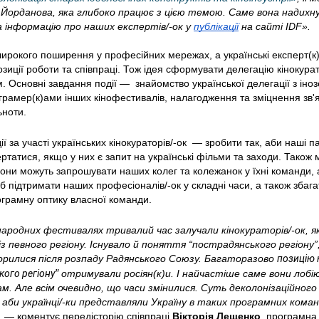
а Йорданова, яка глибоко працює з цією темою
. Саме вона надихну
 інформацію про наших експертів/-ок у 
публікації
 на сайті IDF».
ирокого поширення у професійних мережах, а українські експерт(к)
иції роботи та співпраці. Тож ідея сформувати делегацію кінокурато
 Основні завдання події —  знайомство української делегації з іно
грамер(к)ами інших кінофестивалів, налагодження та зміцнення зв'яз
ьноти.
ї за участі українських кінокураторів/-ок  — зробити так, аби наші па
ертатися, якщо у них є запит на українські фільми та заходи. Також 
вони можуть запрошувати наших колег та колежанок у їхні команди, 
 підтримати наших професіоналів/-ок у складні часи, а також збагат
ограмну оптику власної команди.
ародних фестивалях тривалий час залучали кінокураторів/-ок, які
 із певного регіону. Існувало й поняття “пострадянського регіону”,
орилися після розпаду Радянського Союзу. Багаторазово 
позицію 
” 
кого регіону
отримували росіян(к)и. І найчастіше саме вони лобіюв
м. Але всім очевидно, що часи змінилися. Суть деколонізаційного
, аби українці/-ки представляли Україну в таких програмних коман
,
 — коментує передісторію співпраці 
Вікторія Лещенко
, програмна 