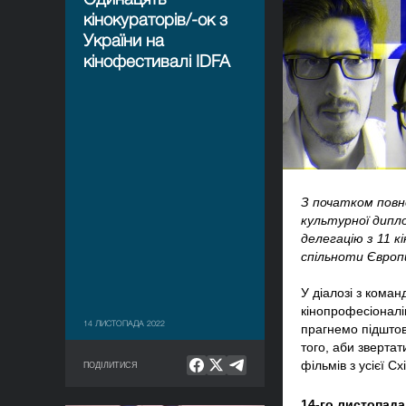
кінокураторів/-ок з
України на
кінофестивалі IDFA
З початком повн
культурної дипло
делегацію з 11 к
спільноти Європ
У діалозі з кома
кінопрофесіоналів
14 ЛИСТОПАДА 2022
прагнемо підштовх
того, аби звертат
фільмів з усієї С
ПОДІЛИТИСЯ
14-го листопада 