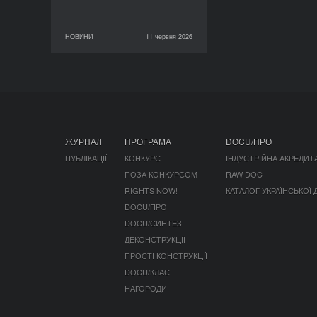
НОВИНИ
11 червня 2026
11 червня 2026
НОВИНИ
ЖУРНАЛ
ПРОГРАМА
DOCU/ПРО
ПУБЛІКАЦІЇ
КОНКУРС
ІНДУСТРІЙНА АКРЕДИТ
ПОЗА КОНКУРСОМ
RAW DOC
RIGHTS NOW!
КАТАЛОГ УКРАЇНСЬКОЇ
DOCU/ПРО
DOCU/СИНТЕЗ
ДЕКОНСТРУКЦІЇ
ПРОСТІ КОНСТРУКЦІЇ
DOCU/КЛАС
НАГОРОДИ