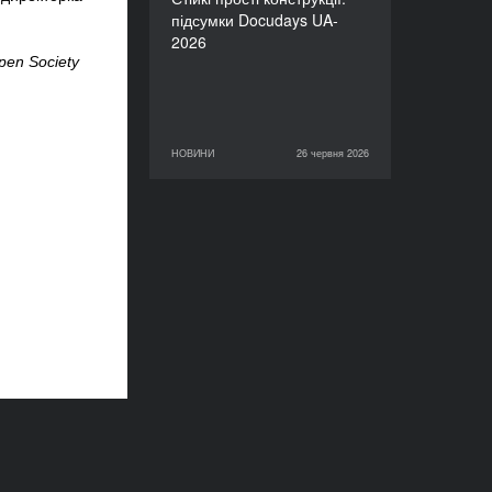
підсумки Docudays UA-
2026
en Society 
НОВИНИ
26 червня 2026
26 червня 2026
НОВИНИ