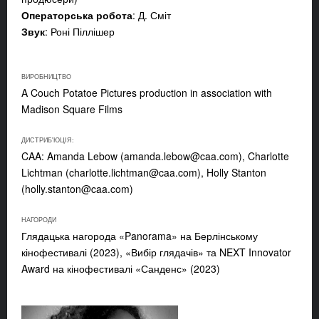
Операторська робота
: Д. Сміт
Звук
: Роні Піллішер
ВИРОБНИЦТВО
A Couch Potatoe Pictures production in association with
Madison Square Films
ДИСТРИБ'ЮЦІЯ:
CAA: Amanda Lebow (
amanda.lebow@caa.com
), Charlotte
Lichtman (
charlotte.lichtman@caa.com
), Holly Stanton
(
holly.stanton@caa.com
)
НАГОРОДИ
Глядацька нагорода «Panorama» на Берлінському
кінофестивалі (2023), «Вибір глядачів» та NEXT Innovator
Award на кінофестивалі «Санденс» (2023)