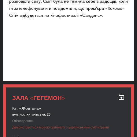
розповісти світу. Сміт була не тямила себе з радощів, коли
їй зателефонували й повідомили, що премʼєра «
Кокомо-
Сіті
» відбудеться на кінофестивалі «Санденс».
ЗАЛА «ГЕГЕМОН»
Кт. «Жовтень»
вул. Костянтинівська, 26
Обговорення
Демонструється мовою оригіналу з українськими субтитрами