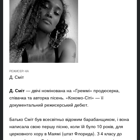
РЕЖИСЕР/-КА
Д. Сміт
Д. Сміт
— двічі номінована на «Греммі» продюсерка,
співачка та авторка пісень. «
Кокомо-Сіті
» — її
документальний режисерський дебют.
Батько Сміт був всесвітньо відомим барабанщиком, і вона
написала свою першу пісню, коли їй було 10 років, для
церковного хору в Маямі (штат Флорида). З 4 класу до