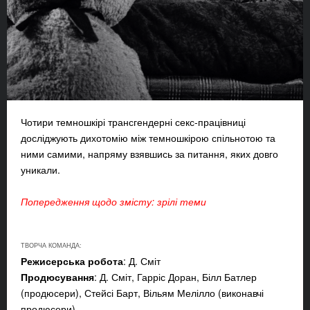
Чотири темношкірі трансгендерні секс-працівниці
досліджують дихотомію між темношкірою спільнотою та
ними самими, напряму взявшись за питання, яких довго
уникали.
Попередження щодо змісту: зрілі теми
ТВОРЧА КОМАНДА:
Режисерська робота
: Д. Сміт
Продюсування
: Д. Сміт, Гарріс Доран, Білл Батлер
(продюсери), Стейсі Барт, Вільям Мелілло (виконавчі
продюсери)