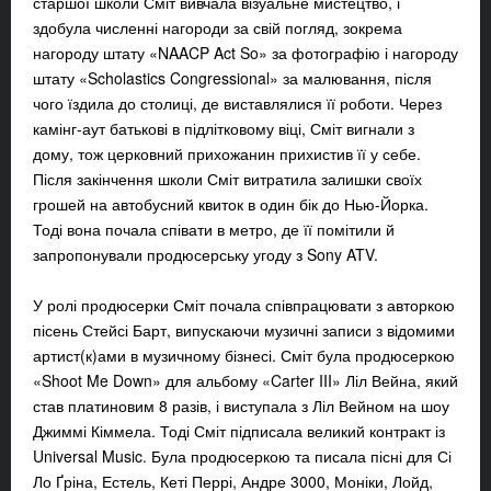
старшої школи Сміт вивчала візуальне мистецтво, і
здобула численні нагороди за свій погляд, зокрема
нагороду штату «NAACP Act So» за фотографію і нагороду
штату «Scholastics Congressional» за малювання, після
чого їздила до столиці, де виставлялися її роботи. Через
камінг-аут батькові в підлітковому віці, Сміт вигнали з
дому, тож церковний прихожанин прихистив її у себе.
Після закінчення школи Сміт витратила залишки своїх
грошей на автобусний квиток в один бік до Нью-Йорка.
Тоді вона почала співати в метро, де її помітили й
запропонували продюсерську угоду з Sony ATV.
У ролі продюсерки Сміт почала співпрацювати з авторкою
пісень Стейсі Барт, випускаючи музичні записи з відомими
артист(к)ами в музичному бізнесі. Сміт була продюсеркою
«Shoot Me Down» для альбому «Carter III» Ліл Вейна, який
став платиновим 8 разів, і виступала з Ліл Вейном на шоу
Джиммі Кіммела. Тоді Сміт підписала великий контракт із
Universal Music. Була продюсеркою та писала пісні для Сі
Ло Ґріна, Естель, Кеті Перрі, Андре 3000, Моніки, Лойд,