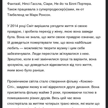
Фантазії, Ніпсі Гассла, Сіари, Не-йо та Біллі Портера.
Також працювала з суперпродюсер(к)ами, як-от
Тімбеленд чи Марк Ронсон.
У 2014 році Сміт вирішила узгодити життя зі своєю
правдою, і зробила перехід у жінку, якою вона завжди
була. Вона не знала, що жити своєю правдою означає, що
їй доведеться пожертвувати тим, що вона найбільше
любить — можливістю творити музику і цим себе
забезпечувати. Люди перестали зв’язуватися з нею.
Зрештою, коли в неї закінчилися гроші та варіанти, вона
зрозуміла, що доведеться відмовитися від того життя,
яким воно було раніше.
Промінчиком світла стало створення фільму «
Кокомо-
Сіті
», завдяки якому в неї відкрилося друге дихання. Вона
присвятила фільму майже 3 роки, проживаючи гостею в
помешканнях різних друзів. Весь цей час вона
спостерігала за життям чотирьох транс-жінок, які мали що