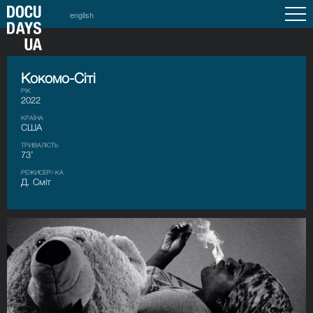
english
Кокомо-Сіті
РІК
2022
КРАЇНА
США
ТРИВАЛІСТЬ
73’
РЕЖИСЕР/-КА
Д. Сміт