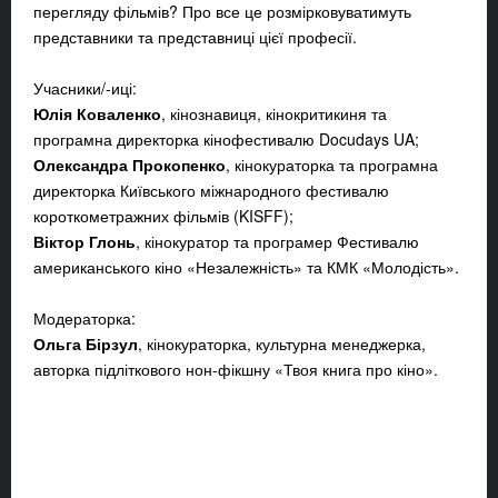
перегляду фільмів? Про все це розмірковуватимуть
представники та представниці цієї професії.
Учасники/-иці:
Юлія Коваленко
, кінознавиця, кінокритикиня та
програмна директорка кінофестивалю Docudays UA;
Олександра Прокопенко
, кінокураторка та програмна
директорка Київського міжнародного фестивалю
короткометражних фільмів (KISFF);
Віктор Глонь
, кінокуратор та програмер Фестивалю
американського кіно «Незалежність» та КМК «Молодість».
Модераторка:
Ольга Бірзул
, кінокураторка, культурна менеджерка,
авторка підліткового нон-фікшну «Твоя книга про кіно».