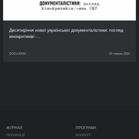
Десятиріччя нової української документалістики: погляд
кінокритиків/-…
DOCU/КЛАС
05 червня 2024
ЖУРНАЛ
ПРОГРАМА
ПУБЛІКАЦІЇ
КОНКУРС