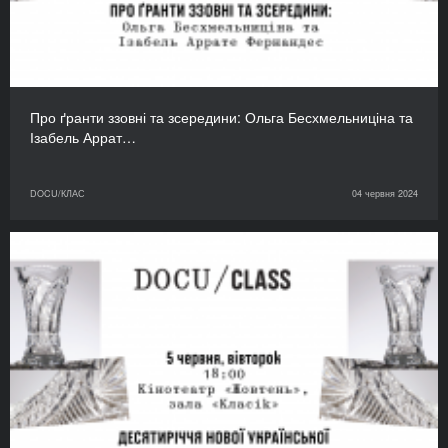
Про ґранти ззовні та зсередини: Ольга Бесхмельниціна та
Ізабель Аррат…
DOCU/КЛАС
04 червня 2024