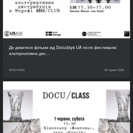
Де дивитися фільми від Docudays UA після фестивалю:
альтернативна дис…
DOCU/КЛАС
03 червня 2024