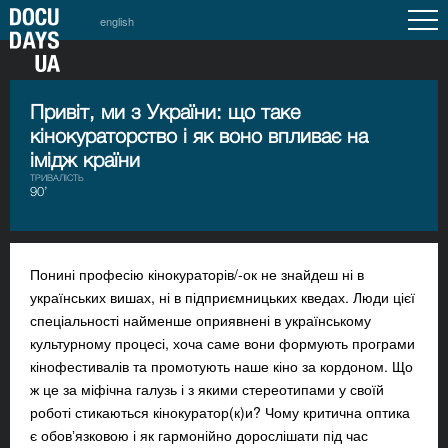
english
Привіт, ми з України: що таке
кінокураторство і як воно впливає на
імідж країни
ТРИВАЛІСТЬ
90’
Понині професію кінокураторів/-ок не знайдеш ні в
українських вишах, ні в підприємницьких кведах. Люди цієї
спеціальності найменше оприявнені в українському
культурному процесі, хоча саме вони формують програми
кінофестивалів та промотують наше кіно за кордоном. Що
ж це за міфічна галузь і з якими стереотипами у своїй
роботі стикаються кінокуратор(к)и? Чому критична оптика
є обовʼязковою і як гармонійно дорослішати під час