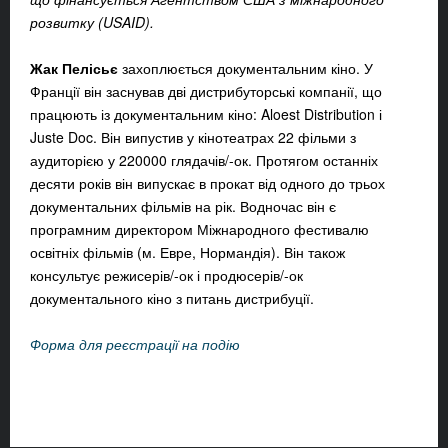
розвитку (USAID).
Жак Пелісьє
захоплюється документальним кіно. У
Франції він заснував дві дистрибуторські компанії, що
працюють із документальним кіно: Aloest Distribution і
Juste Doc. Він випустив у кінотеатрах 22 фільми з
аудиторією у 220000 глядачів/-ок. Протягом останніх
десяти років він випускає в прокат від одного до трьох
документальних фільмів на рік. Водночас він є
програмним директором Міжнародного фестивалю
освітніх фільмів (м. Евре, Нормандія). Він також
консультує режисерів/-ок і продюсерів/-ок
документального кіно з питань дистрибуції.
Форма для реєстрації на подію