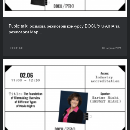
Public talk: розмова режисерів конкурсу DOCU/УКРАЇНА та
режисерки Мар…
DOCU/ПРО
06 червня 2024