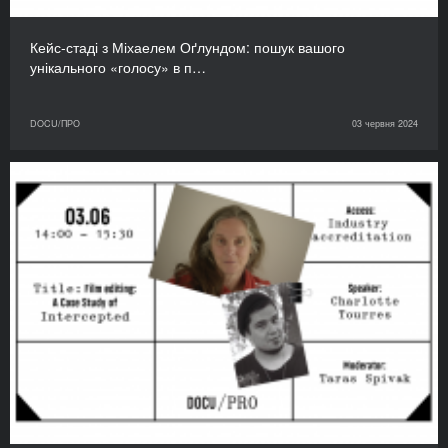
Кейс-стаді з Міхаелем Оґлундом: пошук вашого
унікального «голосу» в п…
DOCU/ПРО
03 червня 2024