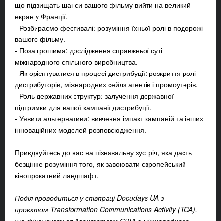
що підвищать шанси вашого фільму вийти на великий
екран у Франції.
- Розбираємо фестивалі: розуміння їхньої ролі в подорожі
вашого фільму.
- Поза грошима: дослідження справжньої суті
міжнародного спільного виробництва.
- Як орієнтуватися в процесі дистрибуції: розкриття ролі
дистрибуторів, міжнародних сейлз агентів і промоутерів.
- Роль державних структур: залучення державної
підтримки для вашої кампанії дистрибуції.
- Уявити альтернативи: вивчення імпакт кампаній та інших
інноваційних моделей розповсюдження.
Приєднуйтесь до нас на пізнавальну зустріч, яка дасть
безцінне розуміння того, як завоювати європейський
кінопрокатний ландшафт.
Подія проводиться у співпраці Docudays UA з
проєктом Transformation Communications Activity (TCA),
що фінансується Агентством США з міжнародного