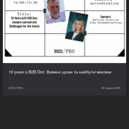
10 років із B2B Doc: Вивчені уроки та майбутні виклики
DOCU/ПРО
04 червня 2024