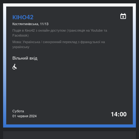
КІНО42
Костянтинівська, 11/13
Подія в Кіно42 з онлайн-доступом (трансляція на Youtube та
Facebook)
Мова: Українська / синхронний переклад з французької на
українську
Вільний вхід
Субота
14:00
01 червня 2024