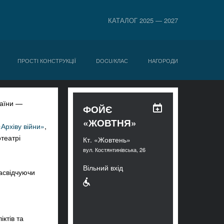
КАТАЛОГ 2025 — 2027
ПРОСТІ КОНСТРУКЦІЇ
DOCU/КЛАС
НАГОРОДИ
раїни —
ФОЙЄ
«ЖОВТНЯ»
«Архіву війни»
,
отеатрі
Кт. «Жовтень»
вул. Костянтинівська, 26
Вільний вхід
засвідчуючи
ктів та