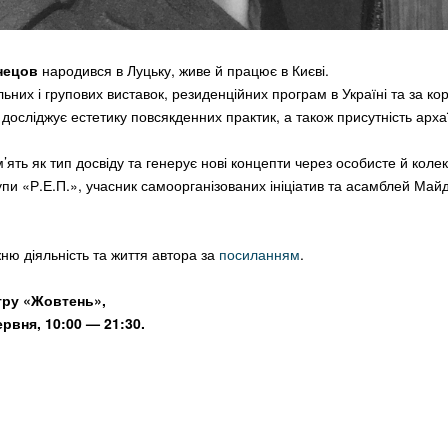
нецов
народився в Луцьку, живе й працює в Києві.
ьних і групових виставок, резиденційних програм в Україні та за ко
н досліджує естетику повсякденних практик, а також присутність арха
’ять як тип досвіду та генерує нові концепти через особисте й коле
упи «Р.Е.П.», учасник самоорганізованих ініціатив та асамблей Майд
ню діяльність та життя автора за
посиланням
.
тру «Жовтень»,
ервня, 10:00
— 21:30.