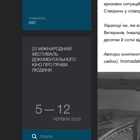
кризових ситуаці
Створено у співп
ТРИВАЛІСТЬ
690’
Українці/-ки, які
Ветеранів, Інвал
десятки й сотні ві
23 МІЖНАРОДНИЙ
Автори контенту 
ФЕСТИВАЛЬ
ДОКУМЕНТАЛЬНОГО
свідок), hromads
КІНО ПРО ПРАВА
ЛЮДИНИ
5 — 12
ЧЕРВНЯ 2026