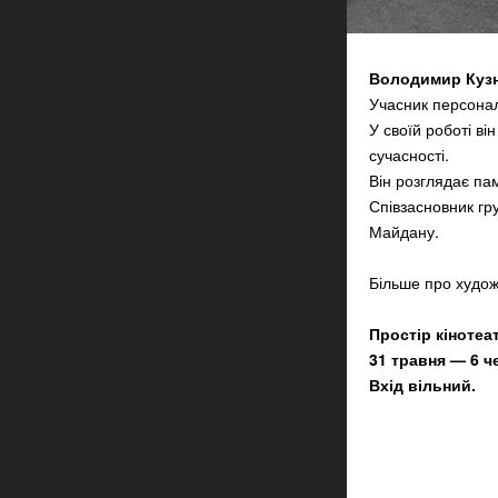
Володимир Куз
Учасник персонал
У своїй роботі ві
сучасності.
Він розглядає пам
Співзасновник гр
Майдану.
Більше про худож
Простір кінотеа
31 травня — 6 ч
Вхід вільний.