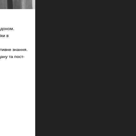
рдоном.
їки в
ктивне знання.
ану та пост-