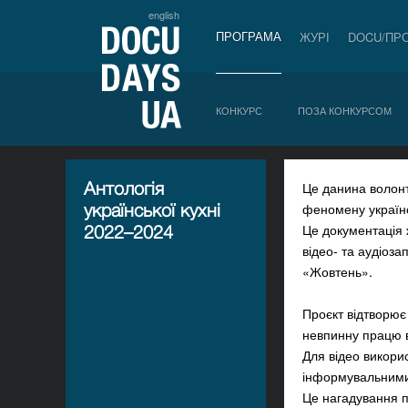
english
ПРОГРАМА
ЖУРІ
DOCU/ПР
КОНКУРС
ПОЗА КОНКУРСОМ
Антологія
Це данина волонт
української кухні
феномену українс
Це документація ж
2022–2024
відео- та аудіоз
«Жовтень».
Проєкт відтворює
невпинну працю в
Для відео викори
інформувальними 
Це нагадування пр