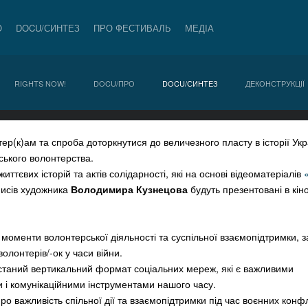
О
DOCU/СИНТЕЗ
ПРО ФЕСТИВАЛЬ
МЕДІА
RIGHTS NOW!
DOCU/ПРО
DOCU/СИНТЕЗ
ДЕКОНСТРУКЦІЇ
ер(к)ам та спроба доторкнутися до величезного пласту в історії Ук
ького волонтерства.
иттєвих історій та актів солідарності, які на основі відеоматеріалів
аписів художника
Володимира Кузнецова
будуть презентовані в кін
 моменти волонтерської діяльності та суспільної взаємопідтримки, 
олонтерів/-ок у часи війни.
станий вертикальний формат соціальних мереж, які є важливими
і комунікаційними інструментами нашого часу.
о важливість спільної дії та взаємопідтримки під час воєнних конфлі