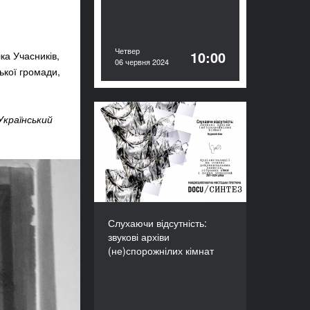
Четвер
10:00
ка Учасників,
06 червня 2024
ької громади,
Український
Слухаючи відсутність:
звукові архіви
(не)спорожнілих кімнат
ТРИВАЛІСТЬ
540’
Слухаючи відсутність:
звукові архіви
(не)спорожнілих кімнат