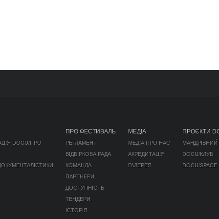
ПРО ФЕСТИВАЛЬ
МЕДІА
ПРОЄКТИ D
АЦІЯ DOCU/ПРО
РЕГЛАМЕНТ
МЕДІА ПРО НАС
МАНДРІВНИЙ
ВІДБІРКОВА РАДА
АКРЕДИТАЦІЯ
DOCU/КЛУБ
 ДОКУМЕНТАЛІСТИКИ
КОМАНДА
ГАЛЕРЕЯ
DOCU/SPACE
ПАРТНЕРИ
ДОСТУПНІСТЬ
ТЕНДЕРИ
ІСТОРІЯ