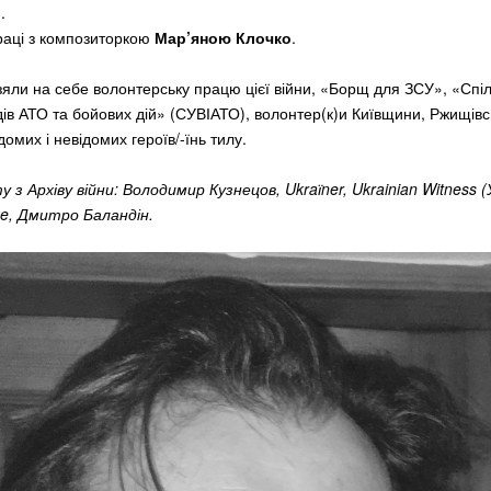
й.
раці з композиторкою
Мар’яною Клочко
.
 взяли на себе волонтерську працю цієї війни, «Борщ для ЗСУ», «Спіл
ідів АТО та бойових дій» (СУВІАТО), волонтер(к)и Київщини, Ржищівс
домих і невідомих героїв/-їнь тилу.
з Архіву війни: Володимир Кузнецов, Ukraїner, Ukrainian Witness (
ke, Дмитро Баландін
.