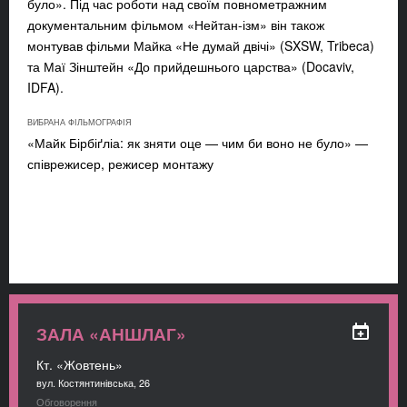
було». Під час роботи над своїм повнометражним
документальним фільмом «Нейтан-ізм» він також
монтував фільми Майка «Не думай двічі» (SXSW, Tribeca)
та Маї Зінштейн «До прийдешнього царства» (Docaviv,
IDFA).
ВИБРАНА ФІЛЬМОГРАФІЯ
«Майк Бірбіґліа: як зняти оце — чим би воно не було» —
співрежисер, режисер монтажу
ЗАЛА «АНШЛАГ»
Кт. «Жовтень»
вул. Костянтинівська, 26
Обговорення