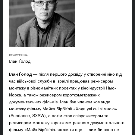
РЕЖИСЕР/-КА
Ілан Ґолод
Ілан Ґолод
— після першого досвіду у створенні кіно під
час військової служби в Ізраїлі працював режисером
монтажу в різноманітних проєктах у кіноіндустрії Нью-
Йорка, а також режисером короткометражних
документальних фільмів. Ілан був членом команди
монтажу фільму Майка Бірбіґлії «Ходи уві сні зі мною»
(Sundance, SXSW), а потім став співрежисером та
режисером монтажу короткометражного документального
фільму «Майк Бірбіґліа: як зняти оце — чим би воно не