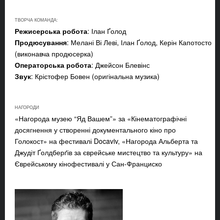
ТВОРЧА КОМАНДА:
Режисерська робота
: Ілан Ґолод
Продюсування
: Мелані Ві Леві, Ілан Ґолод, Керін Капотосто
(виконавча продюсерка)
Операторська робота
: Джейсон Блевінс
Звук
: Крістофер Бовен (оригінальна музика)
НАГОРОДИ
«Нагорода музею “Яд Вашем”» за «Кінематографічні
досягнення у створенні документального кіно про
Голокост» на фестивалі Docaviv, «Нагорода Альберта та
Джудіт Ґолдберґів за єврейське мистецтво та культуру» на
Єврейському кінофестивалі у Сан-Франциско