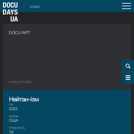
english
DOCU/АРТ
НАЗАД В РОЗДIЛ
Нейтан-ізм
РІК
2023
КРАЇНА
США
ТРИВАЛІСТЬ
79’