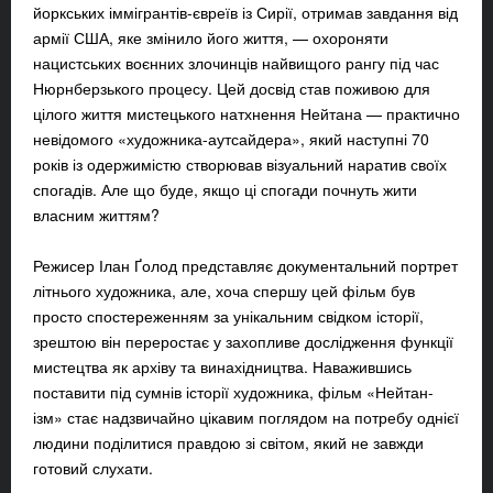
йоркських іммігрантів-євреїв із Сирії, отримав завдання від
армії США, яке змінило його життя, — охороняти
нацистських воєнних злочинців найвищого рангу під час
Нюрнберзького процесу. Цей досвід став поживою для
цілого життя мистецького натхнення Нейтана — практично
невідомого «художника-аутсайдера», який наступні 70
років із одержимістю створював візуальний наратив своїх
спогадів. Але що буде, якщо ці спогади почнуть жити
власним життям?
Режисер Ілан Ґолод представляє документальний портрет
літнього художника, але, хоча спершу цей фільм був
просто спостереженням за унікальним свідком історії,
зрештою він переростає у захопливе дослідження функції
мистецтва як архіву та винахідництва. Наважившись
поставити під сумнів історії художника, фільм «Нейтан-
ізм» стає надзвичайно цікавим поглядом на потребу однієї
людини поділитися правдою зі світом, який не завжди
готовий слухати.