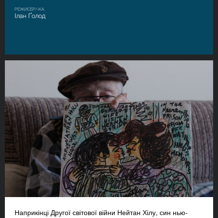
РЕЖИСЕР/-КА
Ілан Ґолод
Наприкінці Другої світової війни Нейтан Хілу, син нью-