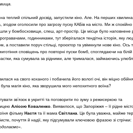
овища.
а теплий спільний досвід, запустили кіно. Але. На перших хвилин
, згодом оголосили про загрозу пуску КАБів на місто. Ми ж спокійно
ли у бомбосховище, слеш, арт-простір. Це місце було наповнене 
огравачами, годинниками, тут зберігалася тендітна історія, яку л
, а поставили поруч стільці, проєктор та увімкнули нове кіно. Ось т
иготіння сповіщень про повторні пуски бомб, споглядаючи на білій с
мнастки, яка сумувала за рідними, але трималася, займаючись улюб
илася на свого коханого і побачила його вологі очі, він міцно обійн
 була магія кіно, яка зворушила мого непохитного воїна?
увати зв’язок в укритті та поговорити по зуму з режисеркою та
вицею
Алісою Коваленко
. Виявилося, що Запоріжжя – її рідне міст
роїня фільму
Настя
та її мама
Світлана
. Це була уважна, майже те
исте, почуття й надії, яку підсумували ключовою фразою зі стрічки:
подолаємо».