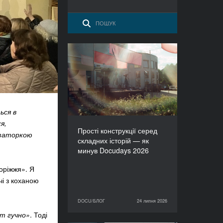
Прості конструкції серед
складних історій — як
минув Docudays 2026
ься в
я,
Прості конструкції серед
ізаторкою
складних історій — як
минув Docudays 2026
поріжжя». Я
чі з коханою
DOCU/БЛОГ
24 липня 2026
24 липня 2026
DOCU/БЛОГ
т гучно»
. Тоді