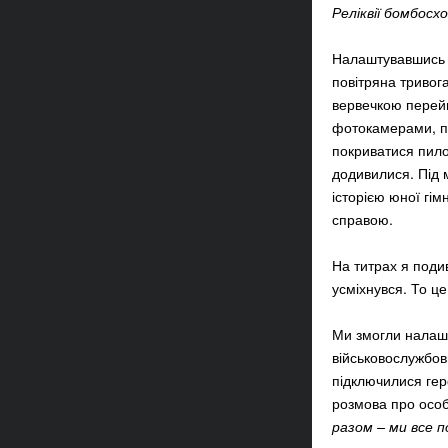
Реліквії бомбосх
Налаштувавшись н
повітряна тривога
вервечкою перейш
фотокамерами, пр
покриватися пилом
додивилися. Під м
історією юної гі
справою.
На титрах я подив
усміхнувся. То це
Ми змогли налашт
військовослужбо
підключилися ге
розмова про особ
разом – ми все 