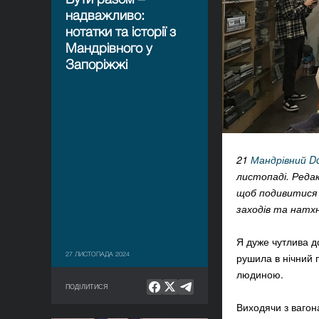
надважливо:
нотатки та історії з
Мандрівного у
Запоріжжі
21
Мандрівний D
листопаді. Ред
щоб подивитися к
заходів та натх
Я дуже чутлива д
27 ЛИСТОПАДА 2024
рушила в нічний п
людиною.
ПОДІЛИТИСЯ
Виходячи з вагон