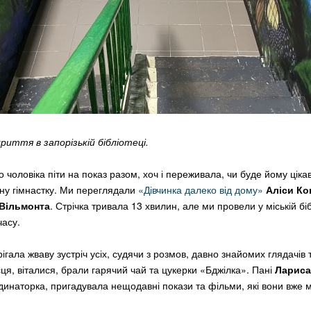
иття в запорізькій бібліотеці.
 чоловіка піти на показ разом, хоч і переживала, чи буде йому ціка
ічну гімнастку. Ми переглядали
«Дівчинка далеко від дому»
Аліси Ко
 Вільмонта
. Стрічка тривала 13 хвилин, але ми провели у міській біб
часу.
гала жваву зустріч усіх, судячи з розмов, давно знайомих глядачів 
ця, віталися, брали гарячий чай та цукерки «Бджілка». Пані
Лариса
динаторка, пригадувала нещодавні покази та фільми, які вони вже 