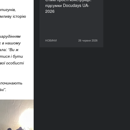
підсумки Docudays UA-
пигунів,
2026
емливу історію
 шарудінням
НОВИНИ
26 червня 2026
26 червня 2026
НОВИНИ
к в нашому
ала: “Ви ж
тися і бути
вої особисті
озпочинають
ні”.