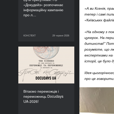
«Докудейз» розпочинає
«А ви Ксенія, пр
інформаційну кампанію
тепер і самі пил
про л…
«Київських файлі
«На одному з пок
КОНСПЕКТ
29 червня 2026
29 червня 2026
КОНСПЕКТ
цукерок. На перш
дитинстві!” Поті
розумієте, що лю
Вітаємо переможців і
експертками на о
переможниць Docudays
історії, це було 
UA-2026!
Ідея цьогорічно
про це говорити.
Вітаємо переможців і
переможниць Docudays
UA-2026!