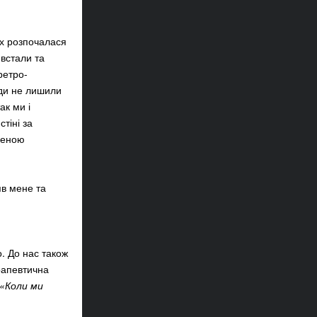
ах розпочалася
 встали та
ретро-
юди не лишили
ак ми і
тіні за
леною
яв мене та
о. До нас також
рапевтична
«Коли ми