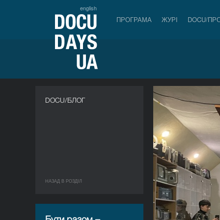
english
ПРОГРАМА
ЖУРІ
DOCU/ПР
DOCU/БЛОГ
НАЗАД В РОЗДIЛ
Бути разом –