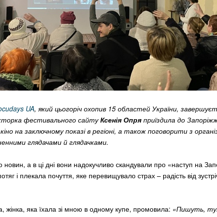
ocudays UA
, який цьогоріч охопив 15 областей України, завершуєт
акторка фестивального сайту
Ксенія Опря
приїздила до Запоріжж
іно на заключному показі в регіоні, а також поговорити з орган
ненними глядачами й глядачками.
о новин, а в ці дні вони надокучливо скандували про «наступ на За
отяг і плекала почуття, яке перевищувало страх – радість від зустрі
а, жінка, яка їхала зі мною в одному купе, промовила:
«Пишуть, ту