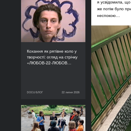
я усвідомила, що 
Кохання як рятівне коло
же потім було пр
у творчості: огляд на
неспокою…
стрічку «ЛЮБОВ-22-
ЛЮБОВ» Єруна
Койманса
Кохання як рятівне коло у
творчості: огляд на стрічку
«ЛЮБОВ-22-ЛЮБОВ…
DOCU/БЛОГ
22 липня 2026
22 липня 2026
DOCU/БЛОГ
«Нас веде подільський
пес»: презентуємо фільм
майстерні DOCU/ТАБІР