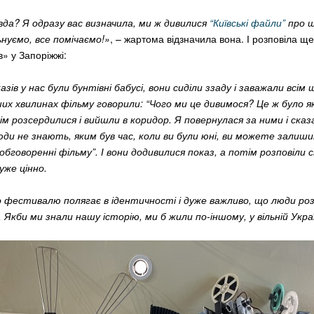
авда? Я одразу вас визначила, ми ж дивилися
“Київські файли”
про ш
ьнуємо, все помічаємо!»
, – жартома відзначила вона. І розповіла щ
в» у Запоріжжі:
азів у нас були бунтівні бабусі, вони сиділи ззаду і заважали всім
их хвилинах фільму говорили: “Чого ми це дивимося? Це ж було я
м розсердилися і вийшли в коридор. Я повернулася за ними і сказ
ди не знають, яким був час, коли ви були юні, ви можете залиши
бговоренні фільму”. І вони додивилися показ, а потім розповіли с
дуже цінно.
го фестивалю полягає в ідентичності і дуже важливо, що люди р
 Якби ми знали нашу історію, ми б жили по-іншому, у вільній Украї