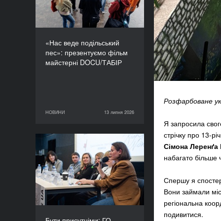
«Нас веде подільський
пес»: презентуємо фільм
майстерні DOCU/ТАБІР
Розфарбоване укр
НОВИНИ
13 липня 2026
13 липня 2026
НОВИНИ
Я запросила свого
стрічку про 13-р
Сімона Леренґа
Бути присутніми: ГО
набагато більше 
«Докудейз» розпочинає
інформаційну кампанію
про людей в окупації
Спершу я спостері
Вони займали міс
регіональна коор
подивитися.
Бути присутніми: ГО