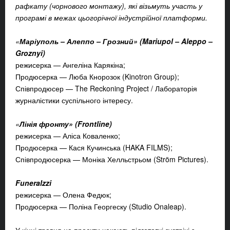
рафкату (чорнового монтажу)
, які візьмуть участь у
програмі в межах цьогорічної індустрійної платформи.
«
Маріуполь – Алеппо – Грозний
»
(Mariupol – Aleppo –
Groznyi)
режисерка — Ангеліна Карякіна;
Продюсерка — Люба Кнорозок (Kinotron Group);
Співпродюсер — The Reckoning Project / Лабораторія
журналістики суспільного інтересу.
«
Лінія фронту
»
(Frontline)
режисерка — Аліса Коваленко;
Продюсерка — Кася Кучинська (HAKA FILMS);
Співпродюсерка — Моніка Хелльстрьом (Ström Pictures).
Funeralzzi
режисерка — Олена Федюк;
Продюсерка — Поліна Георгеску (Studio Onaleap).