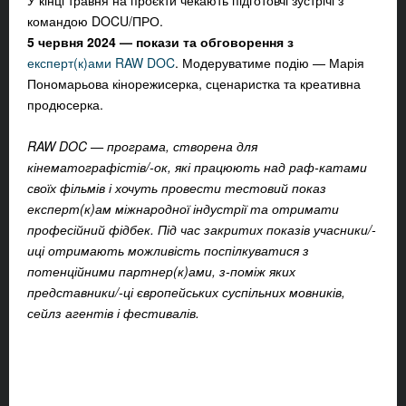
У кінці травня на проєкти чекають підготовчі зустрічі з
командою DOCU/ПРО.
5 червня 2024 — покази та обговорення з
експерт(к)ами RAW DOC
. Модеруватиме подію — Марія
Пономарьова кінорежисерка, сценаристка та креативна
продюсерка.
RAW DOC — програма, створена для
кінематографістів/-ок, які працюють над раф-катами
своїх фільмів і хочуть провести тестовий показ
експерт(к)ам міжнародної індустрії та отримати
професійний фідбек. Під час закритих показів учасники/-
иці отримають можливість поспілкуватися з
потенційними партнер(к)ами, з-поміж яких
представники/-ці європейських суспільних мовників,
сейлз агентів і фестивалів.