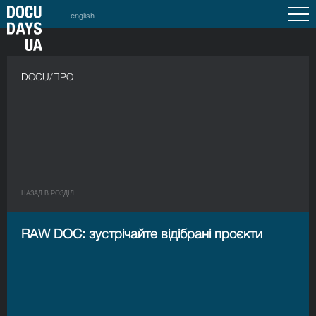
english
DOCU/ПРО
НАЗАД В РОЗДIЛ
RAW DOC: зустрічайте відібрані проєкти