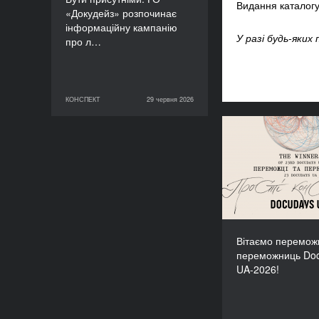
Видання каталогу
«Докудейз» розпочинає
інформаційну кампанію
У разі будь-яки
про л…
КОНСПЕКТ
29 червня 2026
29 червня 2026
КОНСПЕКТ
Вітаємо пер
переможниць 
Вітаємо переможц
переможниць Do
UA-2026!