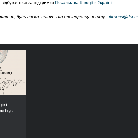
 відбувається за підтримки
Посольства Швеції в Україні.
х питань, будь ласка, пишіть на електронну пошту:
ukrdocs@docu
еможців і
Docudays
UA-2026!
ів і
cudays