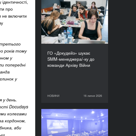
 ідентичності,
оти про
ГО «Докудейз» шукає
SMM-менеджера/-ку до
ли не включити
команди Архіву Війни
ву
 третього
то років тому
ГО «Докудейз» шукає
оном у
SMM-менеджера/-ку до
ли попередні
команди Архіву Війни
манда
глинок у
НОВИНИ
16 липня 2026
16 липня 2026
НОВИНИ
 у день.
ості Docudays
ими колегами
Відкрито прийом заявок:
за кордоном,
CHANGE - курс із
бника, аби
копродукції 2026–2027
льш