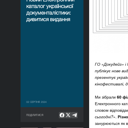
каталог української
документалістики:
дивитися видання
ГО «Докудейз» і
публікує нове в
презентує україн
кінофестивалі, д
Ми зібрали
60 фі
02 СЕРПНЯ 2024
Електронного ката
словом відповіда
ПОДІЛИТИСЯ
сьогодні?
».
Різн
занурюються як в 