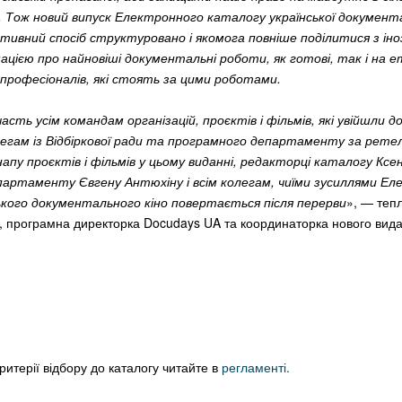
і. Тож новий випуск Електронного каталогу української докумен
тивний спосіб структуровано і якомога повніше поділитися з ін
цією про найновіші документальні роботи, як готові, так і на 
 професіоналів, які стоять за цими роботами.
асть усім командам організацій, проєктів і фільмів, які увійшли до
егам із Відбіркової ради та програмного департаменту за рете
пу проєктів і фільмів у цьому виданні, редакторці каталогу Ксені
партаменту Євгену Антюхіну і всім колегам, чиїми зусиллями Е
ького документального кіно повертається після перерви
»,
— тепл
, програмна директорка Docudays UA та координаторка нового вида
ритерії відбору до каталогу читайте в
регламенті.