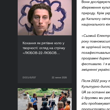
Вони досліджують 
Кохання як рятівне коло
збереження культ
у творчості: огляд на
природу. Крім укр
стрічку «ЛЮБОВ-22-
до Каталогу світо
ЛЮБОВ» Єруна
національного кі
Койманса
«
Сьомий Електро
року повномасшт
Кохання як рятівне коло у
як щорічний інс
творчості: огляд на стрічку
позафестивальни
«ЛЮБОВ-22-ЛЮБОВ…
програмні дирек
фестивалю. І я 
зміцненні українс
DOCU/БЛОГ
22 липня 2026
22 липня 2026
DOCU/БЛОГ
Після 2022 року 
Культурно-дипло
UA за останні в
«Нас веде подільський
й друзями ми рег
пес»: презентуємо фільм
аби продовжувати
майстерні DOCU/ТАБІР
протистояти рос