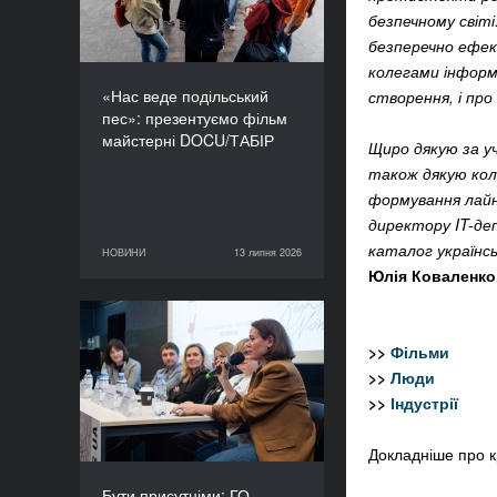
безпечному світ
безперечно ефек
колегами інформа
«Нас веде подільський
створення, і про
пес»: презентуємо фільм
майстерні DOCU/ТАБІР
Щиро дякую за уч
також дякую кол
формування лайна
директору IT-де
каталог українс
НОВИНИ
13 липня 2026
13 липня 2026
НОВИНИ
Юлія Коваленко
Бути присутніми: ГО
>>
Фільми
«Докудейз» розпочинає
>>
Люди
інформаційну кампанію
про людей в окупації
>>
Індустрії
Докладніше про к
Бути присутніми: ГО