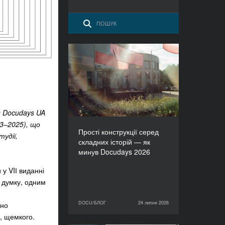
Прості конструкції серед
складних історій — як
минув Docudays 2026
 Docudays UA
3–2025), що
Прості конструкції серед
удії,
складних історій — як
минув Docudays 2026
 у VIІ виданні
у думку, одним
DOCU/БЛОГ
24 липня 2026
жно
24 липня 2026
DOCU/БЛОГ
о, щемкого.