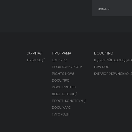
НОВИНИ
11 червня 2026
ЖУРНАЛ
ПРОГРАМА
DOCU/ПРО
ПУБЛІКАЦІЇ
КОНКУРС
ІНДУСТРІЙНА АКРЕДИТ
ПОЗА КОНКУРСОМ
RAW DOC
RIGHTS NOW!
КАТАЛОГ УКРАЇНСЬКОЇ
DOCU/ПРО
DOCU/СИНТЕЗ
ДЕКОНСТРУКЦІЇ
ПРОСТІ КОНСТРУКЦІЇ
DOCU/КЛАС
НАГОРОДИ