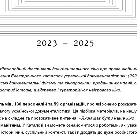
 Міжнародний фестиваль документального кіно про права людини
идання Електронного каталогу української документалістики (202
ські документальні фільми та кінопроєкти, продакшн-компанії, ст
истриб’юторів, а відтепер і кураторів/-ок неігрового кіно.
льмів
,
130 персоналій
та
59 організацій
, про які хочемо розказати
логу української документалістики. Ця підбірка матеріалів, на наш
є на складне та провокативне питання: «
Яким має бути наше кіно
оманітним
. У Каталозі ви можете ознайомитися з роботами, які ува
історичний, суспільний контекст, так і підходять до дуже особистог