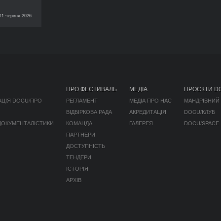
11 червня 2026
НОВИНИ
ПРО ФЕСТИВАЛЬ
МЕДІА
ПРОЄКТИ D
АЦІЯ DOCU/ПРО
РЕГЛАМЕНТ
МЕДІА ПРО НАС
МАНДРІВНИЙ
ВІДБІРКОВА РАДА
АКРЕДИТАЦІЯ
DOCU/КЛУБ
 ДОКУМЕНТАЛІСТИКИ
КОМАНДА
ГАЛЕРЕЯ
DOCU/SPACE
ПАРТНЕРИ
ДОСТУПНІСТЬ
ТЕНДЕРИ
ІСТОРІЯ
АРХІВ