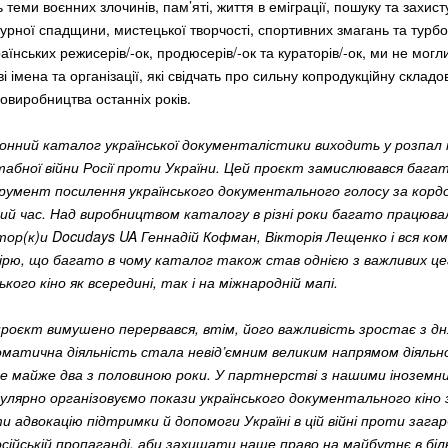
теми воєнних злочинів, пам’яті, життя в еміграції, пошуку та захисту
урної спадщини, мистецької творчості, спортивних змагань та турб
аїнських режисерів/-ок, продюсерів/-ок та кураторів/-ок, ми не мог
ві імена та організації, які свідчать про сильну копродукційну складо
новиробництва останніх років.
нний каталог української документалістики виходить у розпал
абної війни Росії проти України. Цей проєкт замислювався бага
трумент посилення українського документального голосу за корд
й час. Над виробництвом каталогу в різні роки багато працюва
тор(к)и Docudays UA Геннадій Кофман, Вікторія Лещенко і вся ко
вірю, що багато в чому каталог також став однією з важливих це
ького кіно як всередині, так і на міжнародній мапі.
проєкт вимушено перервався, втім, його важливість зростає з дня
матична діяльність стала невід’ємним великим напрямом діяльн
же майже два з половиною роки. У партнерстві з нашими іноземн
улярно організовуємо покази українського документального кіно 
 адвокацію підтримки й допомоги Україні в цій війні проти загар
ійській пропаганді, аби захищати наше право на майбутнє в бі