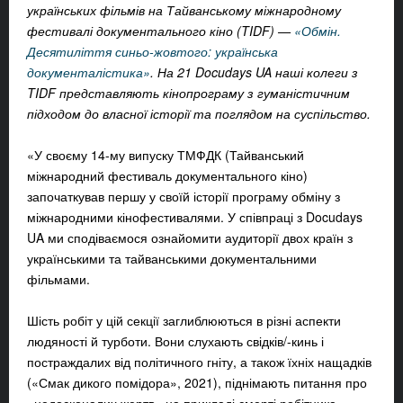
українських фільмів на Тайванському міжнародному
фестивалі документального кіно (TIDF) —
«Обмін.
Десятиліття синьо-жовтого: українська
документалістика»
. На 21 Docudays UA наші колеги з
TIDF представляють кінопрограму з гуманістичним
підходом до власної історії та поглядом на суспільство.
«У своєму 14-му випуску ТМФДК (Тайванський
міжнародний фестиваль документального кіно)
започаткував першу у своїй історії програму обміну з
міжнародними кінофестивалями. У співпраці з Docudays
UA ми сподіваємося ознайомити аудиторії двох країн з
українськими та тайванськими документальними
фільмами.
Шість робіт у цій секції заглиблюються в різні аспекти
людяності й турботи. Вони слухають свідків/-кинь і
постраждалих від політичного гніту, а також їхніх нащадків
(«Смак дикого помідора», 2021), піднімають питання про