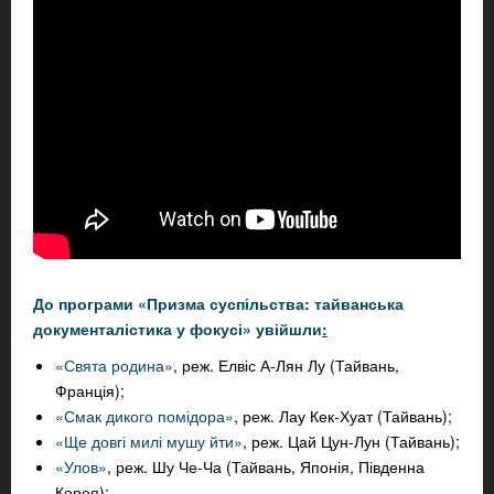
До програми «Призма суспільства: тайванська
документалістика у фокусі» увійшли
:
«Свята родина»
, реж. Елвіс А-Лян Лу (Тайвань,
Франція);
«Смак дикого помідора»
, реж. Лау Кек-Хуат (Тайвань);
«Ще довгі милі мушу йти»
, реж. Цай Цун-Лун (Тайвань);
«Улов»
, реж. Шу Че-Ча (Тайвань, Японія, Південна
Корея);