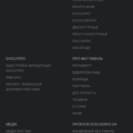
RIGHTS NOW!
DOCU/ПРО
DOCU/СИНТЕЗ
ДЕКОНСТРУКЦІЇ
ПРОСТІ КОНСТРУКЦІЇ
DOCU/КЛАС
НАГОРОДИ
DOCU/ПРО
ПРО ФЕСТИВАЛЬ
ІНДУСТРІЙНА АКРЕДИТАЦІЯ
РЕГЛАМЕНТ
DOCU/ПРО
ВІДБІРКОВА РАДА
RAW DOC
КОМАНДА
КАТАЛОГ УКРАЇНСЬКОЇ
ПАРТНЕРИ
ДОКУМЕНТАЛІСТИКИ
ДОСТУПНІСТЬ
ТЕНДЕРИ
ІСТОРІЯ
АРХІВ
МЕДІА
ПРОЄКТИ DOCUDAYS UA
МЕДІА ПРО НАС
МАНДРІВНИЙ ФЕСТИВАЛЬ