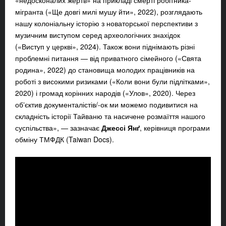
«недосконалих жертв» на прикладі смерті робітника-
мігранта («Ще довгі милі мушу йти», 2022), розглядають
нашу колоніальну історію з новаторської перспективи з
музичним виступом серед археологічних знахідок
(«Виступ у церкві», 2024). Також вони піднімають різні
проблемні питання — від приватного сімейного («Свята
родина», 2022) до становища молодих працівників на
роботі з високими ризиками («Коли вони були підлітками»,
2020) і громад корінних народів («Улов», 2020). Через
обʼєктив документалістів/-ок ми можемо подивитися на
складність історії Тайваню та насичене розмаїття нашого
суспільства», — зазначає
Джессі Янґ
, керівниця програми
обміну ТМФДК (Taiwan Docs).