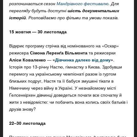
розпочинається сезон
Мандрівного фестивалю
. Для
перегляду будуть доступні
шість документальних
історій
. Розповідаємо про фільми та умови показів.
15 жовтня — 30 листопада
Відкриє програму стрічка
від номінованого на «Оскар»
режисера
Сімона Леренґа Вільмонта
та режисерки
Аліси Коваленко
—
«
Дівчинка далеко від дому
»
.
Історія про 13-річну Настю, гімнастку з Києва. Здобувши
перемогу на українському чемпіонаті разом із гуртом
близьких подруг, Настя та її бабуся змушені тікати в
Німеччину через війну в Україні. У незнайомому місті
Ґелсенкірхен дівчинці доведеться почати все спочатку й
жити з невідомістю: чи побачить вона колись своїх батьків і
друзів знову?
22–30 листопада