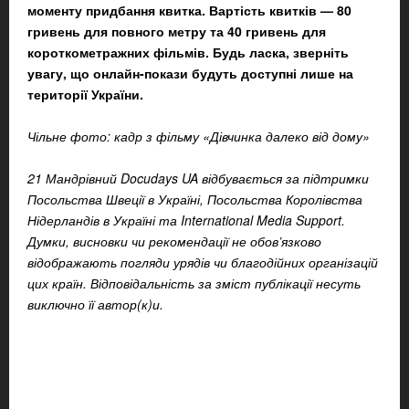
моменту придбання квитка. Вартість квитків — 80
гривень для повного метру та 40 гривень для
короткометражних фільмів. Будь ласка, зверніть
увагу, що онлайн-покази будуть доступні лише на
території України.
Чільне фото: кадр з фільму «Дівчинка далеко від дому»
21 Мандрівний Docudays UA відбувається за підтримки
Посольства Швеції в Україні, Посольства Королівства
Нідерландів в Україні та International Media Support.
Думки, висновки чи рекомендації не обов’язково
відображають погляди урядів чи благодійних організацій
цих країн. Відповідальність за зміст публікації несуть
виключно її автор(к)и.