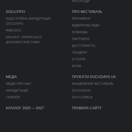
НАГОРОДИ
DOCU/ПРО
ПРО ФЕСТИВАЛЬ
ІНДУСТРІЙНА АКРЕДИТАЦІЯ
РЕГЛАМЕНТ
DOCU/ПРО
ВІДБІРКОВА РАДА
RAW DOC
КОМАНДА
КАТАЛОГ УКРАЇНСЬКОЇ
ПАРТНЕРИ
ДОКУМЕНТАЛІСТИКИ
ДОСТУПНІСТЬ
ТЕНДЕРИ
ІСТОРІЯ
АРХІВ
МЕДІА
ПРОЄКТИ DOCUDAYS UA
МЕДІА ПРО НАС
МАНДРІВНИЙ ФЕСТИВАЛЬ
АКРЕДИТАЦІЯ
DOCU/КЛУБ
ГАЛЕРЕЯ
DOCU/SPACE
КАТАЛОГ 2025 — 2027
ПРАВИЛА САЙТУ