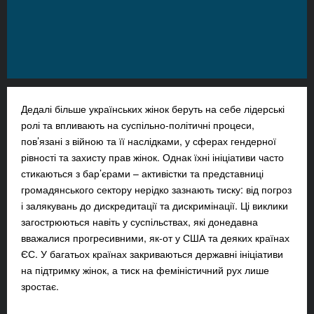
Дедалі більше українських жінок беруть на себе лідерські
ролі та впливають на суспільно-політичні процеси,
пов’язані з війною та її наслідками, у сферах гендерної
рівності та захисту прав жінок. Однак їхні ініціативи часто
стикаються з бар’єрами – активістки та представниці
громадянського сектору нерідко зазнають тиску: від погроз
і залякувань до дискредитації та дискримінації. Ці виклики
загострюються навіть у суспільствах, які донедавна
вважалися прогресивними, як-от у США та деяких країнах
ЄС. У багатьох країнах закриваються державні ініціативи
на підтримку жінок, а тиск на феміністичний рух лише
зростає.