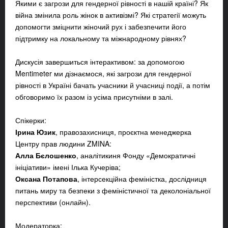
Якими є загрози для гендерної рівності в нашій країні? Як
війна змінила роль жінок в активізмі? Які стратегії можуть
допомогти зміцнити жіночий рух і забезпечити його
підтримку на локальному та міжнародному рівнях?
Дискусія завершиться інтерактивом: за допомогою
Mentimeter ми дізнаємося, які загрози для гендерної
рівності в Україні бачать учасники й учасниці події, а потім
обговоримо їх разом із усіма присутніми в залі.
Спікерки:
Ірина Юзик
, правозахисниця, проєктна менеджерка
Центру прав людини ZMINA:
Алла Бєлошенко
, аналітикиня Фонду «Демократичні
ініціативи» імені Ілька Кучеріва;
Оксана Потапова
, інтерсекційна феміністка, дослідниця
питань миру та безпеки з феміністичної та деколоніальної
перспективи (онлайн).
Модераторка: