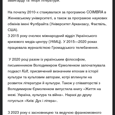
авангарду та теорії літератури.
На початку 2010-х стажувалася за програмою COIMBRA в
Женевському університеті, а також за програмою наукових
обмінів імені Фулбрайта
(Університет Арканзасу, Фаєтвіль,
США)
.
З 2015 року очолює міжнародний відділ Українського
кризового медіа-центру (УКМЦ). У 2015—2020 роках
працювала журналісткою Громадського телебачення.
У 2020 році разом із українським філософом,
письменником Володимиром Єрмоленком започаткувала
подкаст
Kult
, присвячений визначним епохам в історії
культури та культовим авторам, котрі вплинули на
розвиток літератури й культури. Також у співавторстві з
Володимиром Єрмоленком випустила книгу «Життя на
межі. Україна, культура та війна». Наразі до друку
готується «Київ: Дух і літера».
З 2023 року є засновницею та ведучою франкомовного