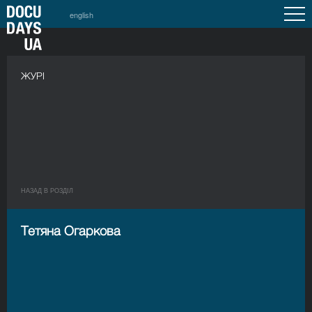
english
ЖУРІ
НАЗАД В РОЗДIЛ
Тетяна Огаркова