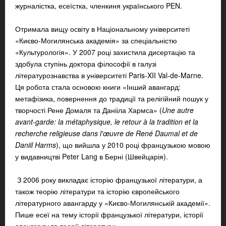
журналістка, есеїстка, членкиня українського PEN.
Отримала вищу освіту в Національному університеті
«Києво-Могилянська академія» за спеціальністю
«Культурологія». У 2007 році захистила дисертацію та
здобула ступінь доктора філософії в галузі
літературознавства в університеті Paris-XII Val-de-Marne.
Ця робота стала основою книги «Інший авангард:
метафізика, повернення до традиції та релігійний пошук у
творчості Рене Домаля та Данііла Хармса» (
Une autre
avant-garde: la métaphysique, le retour à la tradition et la
recherche religieuse dans l'œuvre de René Daumal et de
Daniil Harms
), що вийшла у 2010 році французькою мовою
у видавництві Peter Lang в Берні (Швейцарія).
З 2006 року викладає історію французької літератури, а
також теорію літератури та історію європейського
літературного авангарду у «Києво-Могилянській академії».
Пише есеї на тему історії французької літератури, історії