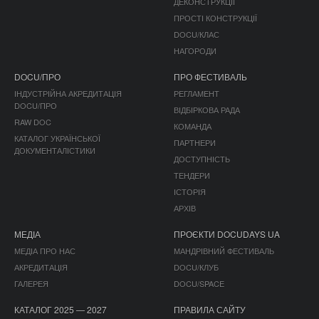
ДЕКОНСТРУКЦІЇ
ПРОСТІ КОНСТРУКЦІЇ
DOCU/КЛАС
НАГОРОДИ
DOCU/ПРО
ПРО ФЕСТИВАЛЬ
ІНДУСТРІЙНА АКРЕДИТАЦІЯ
РЕГЛАМЕНТ
DOCU/ПРО
ВІДБІРКОВА РАДА
RAW DOC
КОМАНДА
КАТАЛОГ УКРАЇНСЬКОЇ
ПАРТНЕРИ
ДОКУМЕНТАЛІСТИКИ
ДОСТУПНІСТЬ
ТЕНДЕРИ
ІСТОРІЯ
АРХІВ
МЕДІА
ПРОЄКТИ DOCUDAYS UA
МЕДІА ПРО НАС
МАНДРІВНИЙ ФЕСТИВАЛЬ
АКРЕДИТАЦІЯ
DOCU/КЛУБ
ГАЛЕРЕЯ
DOCU/SPACE
КАТАЛОГ 2025 — 2027
ПРАВИЛА САЙТУ