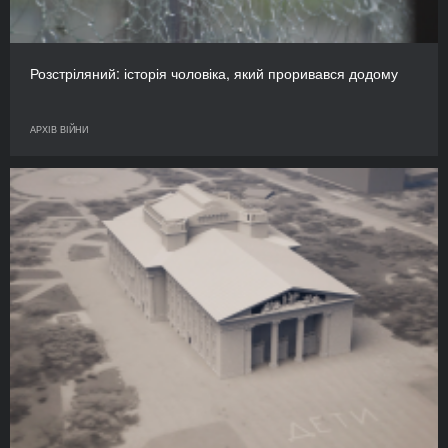
Розстріляний: історія чоловіка, який проривався додому
АРХІВ ВІЙНИ