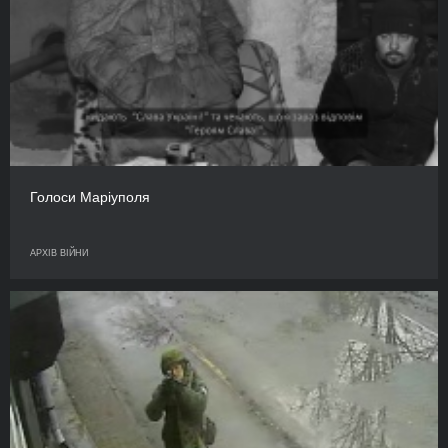
Голоси Маріуполя
АРХІВ ВІЙНИ