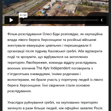
Фільм-розслідування Олесі Біди розповідає, як окупаційна
влада лівого берега Херсонщини та російські військові
знехтували евакуацією цивільних і перешкоджали її
організації після підриву Каховської греблі. Аби відтворити
події та зрозуміти, що відбувалося на затоплених
територіях Лівобережжя, команда відділу розслідувань
воєнних злочинів The Kyiv Independent поговорила з
п’ятдесятьма очевидцями, їхніми родичами і
волонтерами, які брали участь у порятунку людей із лівого
берега Херсонщини. Їхні свідчення стали основою
розслідування.
Унаслідок руйнування греблі, на окупованих територіях
загинуло в рази більше людей, ніж офіційно заявляє Росія.