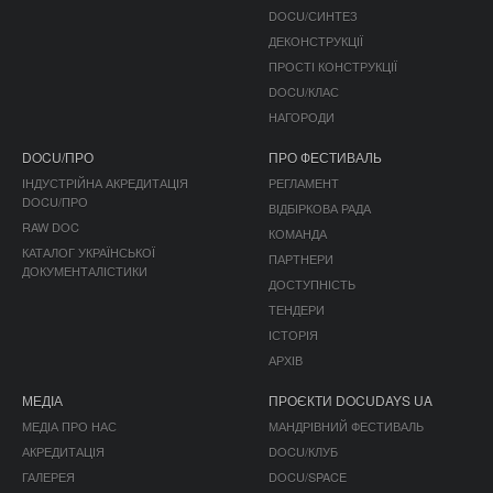
DOCU/СИНТЕЗ
ДЕКОНСТРУКЦІЇ
ПРОСТІ КОНСТРУКЦІЇ
DOCU/КЛАС
НАГОРОДИ
DOCU/ПРО
ПРО ФЕСТИВАЛЬ
ІНДУСТРІЙНА АКРЕДИТАЦІЯ
РЕГЛАМЕНТ
DOCU/ПРО
ВІДБІРКОВА РАДА
RAW DOC
КОМАНДА
КАТАЛОГ УКРАЇНСЬКОЇ
ПАРТНЕРИ
ДОКУМЕНТАЛІСТИКИ
ДОСТУПНІСТЬ
ТЕНДЕРИ
ІСТОРІЯ
АРХІВ
МЕДІА
ПРОЄКТИ DOCUDAYS UA
МЕДІА ПРО НАС
МАНДРІВНИЙ ФЕСТИВАЛЬ
АКРЕДИТАЦІЯ
DOCU/КЛУБ
ГАЛЕРЕЯ
DOCU/SPACE