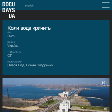
english
Коли вода кричить
РІК
2025
КРАЇНА
Україна
ТРИВАЛІСТЬ
62’
РЕЖИСЕР(К)И
Олеся Біда, Роман Сидоренко