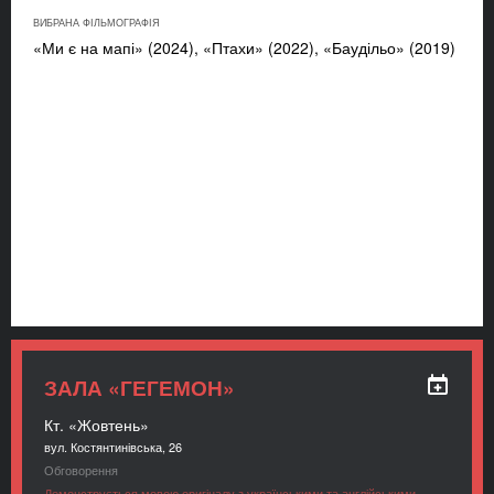
ВИБРАНА ФІЛЬМОГРАФІЯ
«Ми є на мапі» (2024), «Птахи» (2022), «Баудільо» (2019)
ЗАЛА «ГЕГЕМОН»
Кт. «Жовтень»
вул. Костянтинівська, 26
Обговорення
Демонструється мовою оригіналу з українськими та англійськими