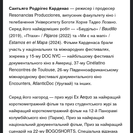
Сантьяго Родрігес Карденас
— режисер і продюсер
Resonancias Producciones, випускник факультету кіно і
телебачення Університету Боготи Хорхе Тадео Лозано.
Серед його найвідоміших робіт — «Баудільо» /
Baudilio
(2019), «Птахи» /
Pájaros
(2022) та «Ми є на мапі» /
Estamos en el Mapa
(2024).
Фільми Карденаса брали
участь у національних та міжнародних фестивалях,
зокрема у 15-му DOC NYC — найбільшому фестивалі
документального кіно в Америці, 37-му Cinélatino
Rencontres de Toulouse, 26-му Південноафриканському
міжнародному фестивалі документального кіно
Encounters, AtlanticDoc (Уругвай) та інших.
Серед його нагород — приз журі Ex Aequo за найкращий
короткометражний фільм та приз студентського журі за
найкращий короткометражний фільм на 12-й Панорамі
колумбійського кіно (Париж),
Приз за найкращий
національний документальний фільм, Приз за найкращий
сценарій на 22-му BOGOSHORTS, Спеціальна відзнака