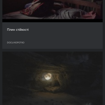
Плин стійкості
DOCU/КОРОТКО