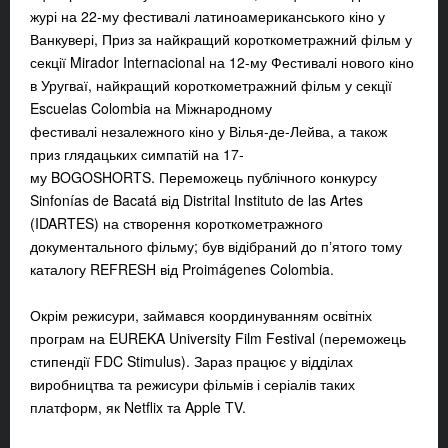
журі на 22-му фестивалі латиноамериканського кіно у
Ванкувері, Приз за найкращий короткометражний фільм у
секції Mirador Internacional на 12-му Фестивалі нового кіно
в Уругваї, найкращий короткометражний фільм у секції
Escuelas Colombia на Міжнародному
фестивалі незалежного кіно у Вілья-де-Лейва, а також
приз глядацьких симпатій на 17-
му BOGOSHORTS. Переможець публічного конкурсу
Sinfonías de Bacatá від Distrital Instituto de las Artes
(IDARTES) на створення короткометражного
документального фільму; був відібраний до пʼятого тому
каталогу REFRESH від Proimágenes Colombia.
Окрім режисури, займався координуванням освітніх
програм на EUREKA University Film Festival (переможець
стипендії FDC Stimulus). Зараз працює у відділах
виробництва та режисури фільмів і серіалів таких
платформ, як Netflix та Apple TV.