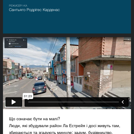
РЕЖИСЕР/-КА
Сантьяго Родрігес Карденас
Що означає бути на мапі?
Люди, які збудували район Ла Естрейя і досі живуть там,
збираються та згадують минуле: задум, будівництво,