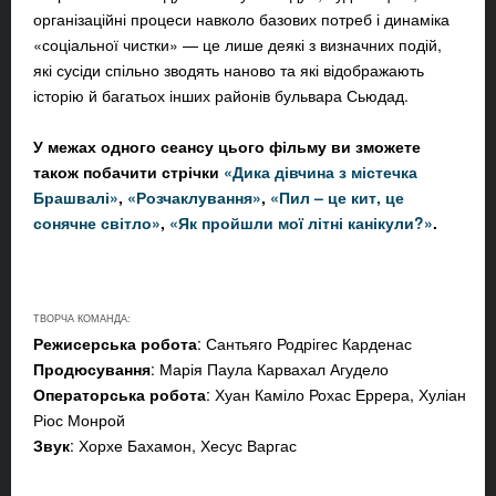
організаційні процеси навколо базових потреб і динаміка
«соціальної чистки» — це лише деякі з визначних подій,
які сусіди спільно зводять наново та які відображають
історію й багатьох інших районів бульвара Сьюдад.
У межах одного сеансу цього фільму ви зможете
також побачити стрічки
«Дика дівчина з містечка
Брашвалі»
,
«Розчаклування»
,
«Пил – це кит, це
сонячне світло»
,
«Як пройшли мої літні канікули?»
.
ТВОРЧА КОМАНДА:
Режисерська робота
: Сантьяго Родрігес Карденас
Продюсування
: Марія Паула Карвахал Агудело
Операторська робота
: Хуан Каміло Рохас Еррера, Хуліан
Ріос Монрой
Звук
: Хорхе Бахамон, Хесус Варгас