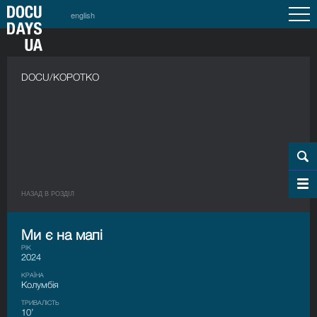
english
DOCU/КОРОТКО
НАЗАД В РОЗДIЛ
Ми є на мапі
РІК
2024
КРАЇНА
Колумбія
ТРИВАЛІСТЬ
10’