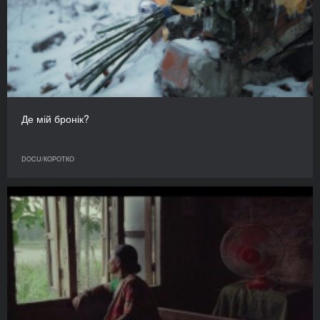
Де мій бронік?
DOCU/КОРОТКО