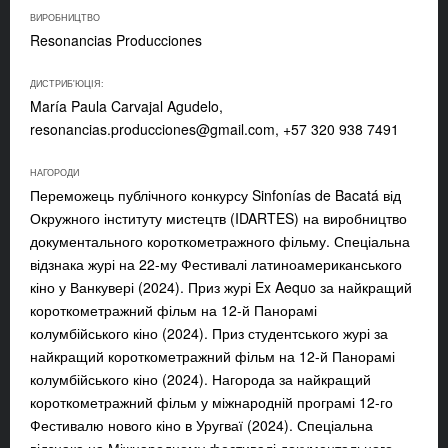
ВИРОБНИЦТВО
Resonancias Producciones
ДИСТРИБ'ЮЦІЯ:
María Paula Carvajal Agudelo,
resonancias.producciones@gmail.com
, +57 320 938 7491
НАГОРОДИ
Переможець публічного конкурсу Sinfonías de Bacatá від
Окружного інституту мистецтв (IDARTES) на виробництво
документального короткометражного фільму. Спеціальна
відзнака журі на 22-му Фестивалі латиноамериканського
кіно у Ванкувері (2024). Приз журі Ex Aequo за найкращий
короткометражний фільм на 12-й Панорамі
колумбійського кіно (2024). Приз студентського журі за
найкращий короткометражний фільм на 12-й Панорамі
колумбійського кіно (2024). Нагорода за найкращий
короткометражний фільм у міжнародній програмі 12-го
Фестивалю нового кіно в Уругваї (2024). Спеціальна
відзнака на Міжнародному фестивалі документального