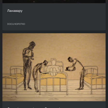
Ланавару
DOCU/КОРОТКО