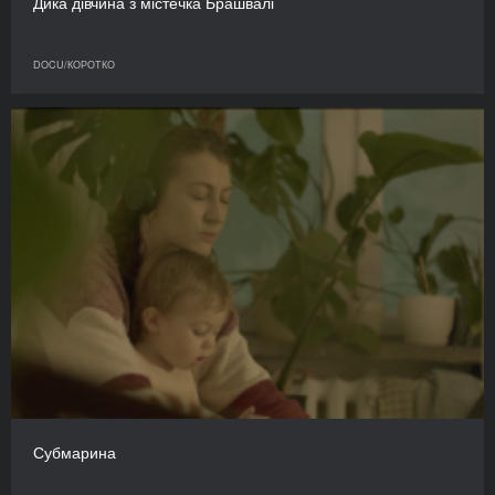
Дика дівчина з містечка Брашвалі
DOCU/КОРОТКО
Субмарина