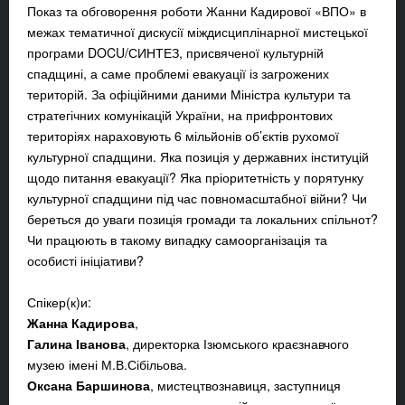
Показ та обговорення роботи Жанни Кадирової «ВПО» в
межах тематичної дискусії міждисциплінарної мистецької
програми DOCU/СИНТЕЗ, присвяченої культурній
спадщині, а саме проблемі евакуації із загрожених
територій. За офіційними даними Міністра культури та
стратегічних комунікацій України, на прифронтових
територіях нараховують 6 мільйонів об’єктів рухомої
культурної спадщини. Яка позиція у державних інституцій
щодо питання евакуації? Яка пріоритетність у порятунку
культурної спадщини під час повномасштабної війни? Чи
береться до уваги позиція громади та локальних спільнот?
Чи працюють в такому випадку самоорганізація та
особисті ініціативи?
Спікер(к)и:
Жанна Кадирова
,
Галина Іванова
, директорка Ізюмського краєзнавчого
музею імені М.В.Сібільова.
Оксана Баршинова
, мистецтвознавиця, заступниця