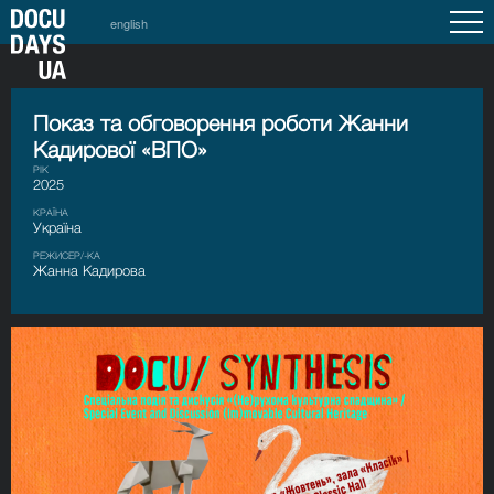
english
Показ та обговорення роботи Жанни
Кадирової «ВПО»
РІК
2025
КРАЇНА
Україна
РЕЖИСЕР/-КА
Жанна Кадирова