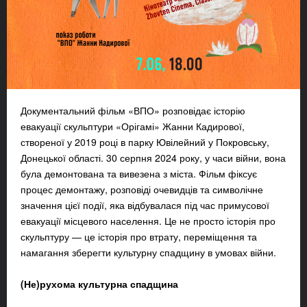
Документальний фільм «ВПО» розповідає історію
евакуації скульптури «Орігамі» Жанни Кадирової,
створеної у 2019 році в парку Ювілейний у Покровську,
Донецької області. 30 серпня 2024 року, у часи війни, вона
була демонтована та вивезена з міста. Фільм фіксує
процес демонтажу, розповіді очевидців та символічне
значення цієї події, яка відбувалася під час примусової
евакуації місцевого населення. Це не просто історія про
скульптуру — це історія про втрату, переміщення та
намагання зберегти культурну спадщину в умовах війни.
(Не)рухома культурна спадщина