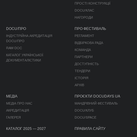
ПРОСТІ КОНСТРУКЦІЇ
DOCU/КЛАС
НАГОРОДИ
DOCU/ПРО
ПРО ФЕСТИВАЛЬ
ІНДУСТРІЙНА АКРЕДИТАЦІЯ
РЕГЛАМЕНТ
DOCU/ПРО
ВІДБІРКОВА РАДА
RAW DOC
КОМАНДА
КАТАЛОГ УКРАЇНСЬКОЇ
ПАРТНЕРИ
ДОКУМЕНТАЛІСТИКИ
ДОСТУПНІСТЬ
ТЕНДЕРИ
ІСТОРІЯ
АРХІВ
МЕДІА
ПРОЄКТИ DOCUDAYS UA
МЕДІА ПРО НАС
МАНДРІВНИЙ ФЕСТИВАЛЬ
АКРЕДИТАЦІЯ
DOCU/КЛУБ
ГАЛЕРЕЯ
DOCU/SPACE
КАТАЛОГ 2025 — 2027
ПРАВИЛА САЙТУ