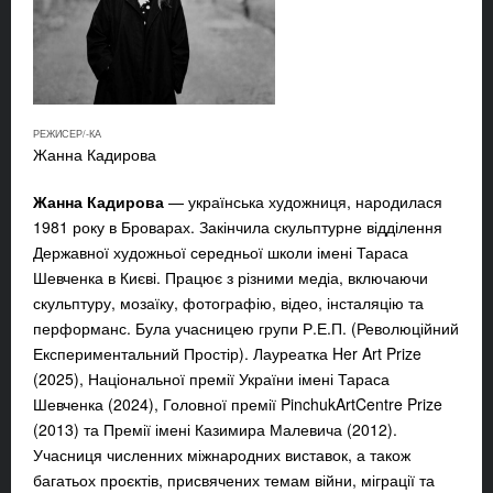
РЕЖИСЕР/-КА
Жанна Кадирова
Жанна Кадирова
— у
країнська художниця, народилася
1981 року в Броварах. Закінчила скульптурне відділення
Державної художньої середньої школи імені Тараса
Шевченка в Києві. Працює з різними медіа, включаючи
скульптуру, мозаїку, фотографію, відео, інсталяцію та
перформанс. Була учасницею групи Р.Е.П. (Революційний
Експериментальний Простір). Лауреатка Her Art Prize
(2025), Національної премії України імені Тараса
Шевченка (2024), Головної премії PinchukArtCentre Prize
(2013) та Премії імені Казимира Малевича (2012).
Учасниця численних міжнародних виставок, а також
багатьох проєктів, присвячених темам війни, міграції та