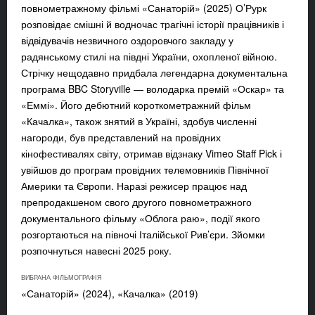
повнометражному фільмі «Санаторій» (2025) О’Рурк
розповідає смішні й водночас трагічні історії працівників і
відвідувачів незвичного оздоровчого закладу у
радянському стилі на півдні України, охопленої війною.
Стрічку нещодавно придбала легендарна документальна
програма BBC Storyville — володарка премій «Оскар» та
«Еммі». Його дебютний короткометражний фільм
«Качалка», також знятий в Україні, здобув численні
нагороди, був представлений на провідних
кінофестивалях світу, отримав відзнаку Vimeo Staff Pick і
увійшов до програм провідних телемовників Північної
Америки та Європи. Наразі режисер працює над
препродакшеном свого другого повнометражного
документального фільму «Облога раю», події якого
розгортаються на півночі Італійської Рив’єри. Зйомки
розпочнуться навесні 2025 року.
ВИБРАНА ФІЛЬМОГРАФІЯ
«
Санаторій
» (2024),
«
Качалка
» (2019)