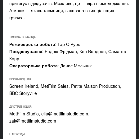
притягує відвідувачів. Можливо, це — віра в омолодження.
А може — якась таємниця, захована в тих цілющих
грязях…
ТВОРЧА КОМАНДА:
Режисерська робота
: Гар О’Рурк
Продюсування
: Ендрю Фрідман, Кен Вордроп, Саманта
Корр
Операторська робота
: Денис Мельник
ВИРОБНИЦТВО
Screen Ireland, MetFilm Sales, Petite Maison Production,
BBC Storyville
ДИСТРИБ'ЮЦІЯ:
MetFilm Studio,
ella@metfilmstudio.com
,
zak@metfilmstudio.com
НАГОРОДИ