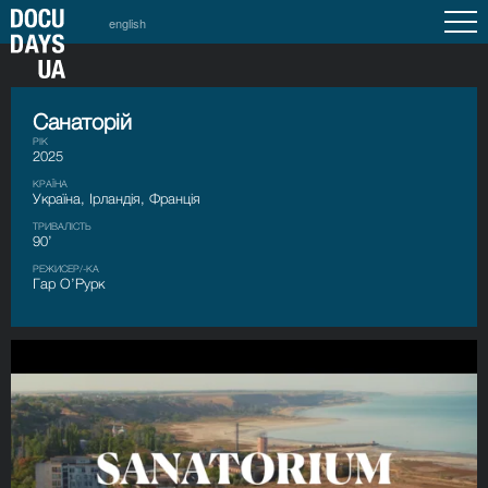
english
Санаторій
РІК
2025
КРАЇНА
Україна, Ірландія, Франція
ТРИВАЛІСТЬ
90’
РЕЖИСЕР/-КА
Гар О’Рурк