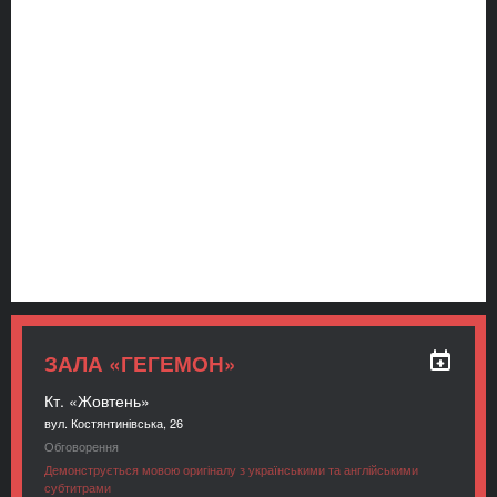
ЗАЛА «ГЕГЕМОН»
Кт. «Жовтень»
вул. Костянтинівська, 26
Обговорення
Демонструється мовою оригіналу з українськими та англійськими
субтитрами