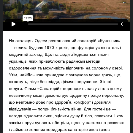
На околицях Одеси розташований санаторій «Куяльник»
— велика будівля 1970-х років, що функціонує як готель і
медичний заклад. Щоліта сюди з’їжджаються тисячі
українців, яких приваблюють радянські методи
оздоровлення та можливість відпочити на солоному озері.
Утім, найбільшою принадою є загадкова чорна грязь, що,
як кажуть, лікує безпліддя, фізичні порушення й інші
недуги. Фільм «Санаторій» переносить нас у літо в цьому
незвичному місці і демонструє щоденну працю персоналу,
що невтомно дбає про здоров’я, комфорт і дозвілля
відвідувачів — попри близькість війни. Для гостей це —
нагода відновити сили, зцілити душу й тіло, покохати. І хоч
зовсім поруч лунають обстріли, щось у пастельно-рожевих
і лаймово-зелених коридорах санаторію знов і знов