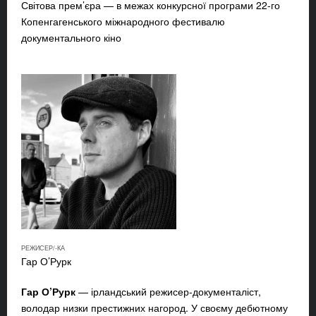
Світова прем’єра — в межах конкурсної програми 22-го
Копенгагенського міжнародного фестивалю
документального кіно
РЕЖИСЕР/-КА
Гар О’Рурк
Гар О’Рурк
— ірландський режисер-документаліст,
володар низки престижних нагород. У своєму дебютному