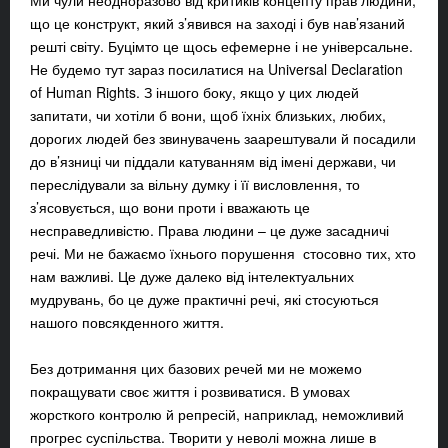
Ми чули неодноразово від критиків концепту прав людини,
що це конструкт, який з’явився на заході і був нав’язаний
решті світу. Буцімто це щось ефемерне і не універсальне.
Не будемо тут зараз посилатися на Universal Declaration
of Human Rights. З іншого боку, якщо у цих людей
запитати, чи хотіли б вони, щоб їхніх близьких, любих,
дорогих людей без звинувачень заарештували й посадили
до в’язниці чи піддали катуванням від імені держави, чи
переслідували за вільну думку і її висловлення, то
з’ясовується, що вони проти і вважають це
несправедливістю. Права людини – це дуже засадничі
речі. Ми не бажаємо їхнього порушення стосовно тих, хто
нам важливі. Це дуже далеко від інтелектуальних
мудрувань, бо це дуже практичні речі, які стосуються
нашого повсякденного життя.
Без дотримання цих базових речей ми не можемо
покращувати своє життя і розвиватися. В умовах
жорсткого контролю й репресій, наприклад, неможливий
прогрес суспільства. Творити у неволі можна лише в