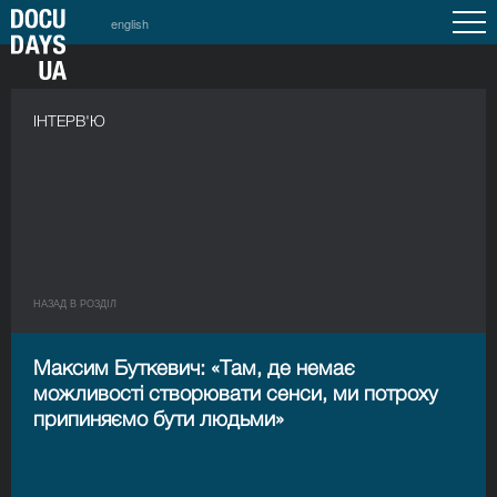
english
ІНТЕРВ'Ю
НАЗАД В РОЗДIЛ
Максим Буткевич: «Там, де немає
можливості створювати сенси, ми потроху
припиняємо бути людьми»