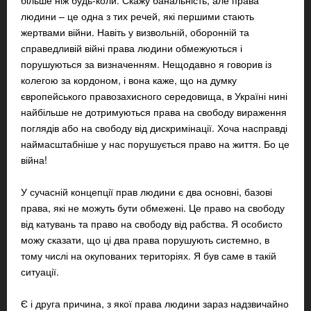
більше ніж будь-коли. Скажу банальність, але права
людини – це одна з тих речей, які першими стають
жертвами війни. Навіть у визвольній, оборонній та
справедливій війні права людини обмежуються і
порушуються за визначенням. Нещодавно я говорив із
колегою за кордоном, і вона каже, що на думку
європейського правозахисного середовища, в Україні нині
найбільше не дотримуються права на свободу вираження
поглядів або на свободу від дискримінації. Хоча насправді
наймасштабніше у нас порушується право на життя. Бо це
війна!
У сучасній концепції прав людини є два основні, базові
права, які не можуть бути обмежені. Це право на свободу
від катувань та право на свободу від рабства. Я особисто
можу сказати, що ці два права порушують системно, в
тому числі на окупованих територіях. Я був саме в такій
ситуації.
Є і друга причина, з якої права людини зараз надзвичайно