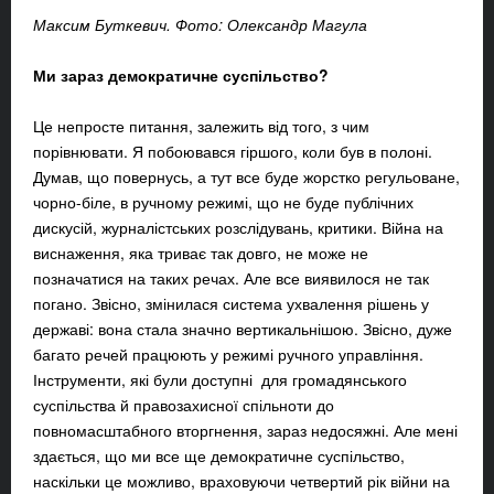
Максим Буткевич. Фото: Олександр Магула
Ми зараз демократичне суспільство?
Це непросте питання, залежить від того, з чим
порівнювати. Я побоювався гіршого, коли був в полоні.
Думав, що повернусь, а тут все буде жорстко регульоване,
чорно-біле, в ручному режимі, що не буде публічних
дискусій, журналістських розслідувань, критики. Війна на
виснаження, яка триває так довго, не може не
позначатися на таких речах. Але все виявилося не так
погано. Звісно, змінилася система ухвалення рішень у
державі: вона стала значно вертикальнішою. Звісно, дуже
багато речей працюють у режимі ручного управління.
Інструменти, які були доступні для громадянського
суспільства й правозахисної спільноти до
повномасштабного вторгнення, зараз недосяжні. Але мені
здається, що ми все ще демократичне суспільство,
наскільки це можливо, враховуючи четвертий рік війни на