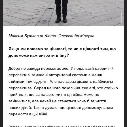
Максим Буткевич. Фото: Олександр Магула
Якщо ми воюємо за цінності, то чи є цінності тим, що
допоможе нам виграти війну?
Добро не завжди перемагає зло. У подальшій історичній
перспективі замкнені авторитарні системи є менш
стійкими, ніж відкриті. Але нас зараз цікавить найближча
перспектива. Серед нашого покоління вже є ті, хто стоїчно
прийняли, що за нашого життя ця війна може не
закінчитися, але нехай це станеться хоча б за життя
наших дітей. Так, я думаю, що цінності допоможуть нам
перемогти в цій війні.
Завдяки останнім подіям за океаном і новим безпековим