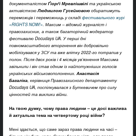
документалістом
Ґіорґі Мревлішвілі
та українською
активісткою
Людмилою Гусейновою
обиратимуть
переможців і переможниць у складі
фестивального журі
«RIGHTS NOW!»
. Максим – відомий журналіст і
правозахисник, а також багаторічний модератор
фестивалю Docudays UA. У перші дні
повномасштабного вторгнення він добровільно
мобілізувався у ЗСУ та вже влітку 2022-го потрапив у
полон. Після двох років і 4 місяців ув’язнення Максима
звільнили і він став одним із найпотужніших голосів
українських військовополонених.
Анастасія
Багаліка
, керівниця Правозахисного департаменту
Docudays UA, поспілкувалася з Буткевичем про силу
цінностей та виклики війни.
На твою думку, чому права людини – це досі важлива
й актуальна тема на четвертому році війни?
Мені здається, що саме зараз права людини на часі –