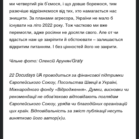
ми четвертий рік б’ємося, і що довше боремося, тим
разючіше відрізняємося від тих, хто намагається нас
знищити. За планами агресора, України не мало б
існувати на літо 2022 року. Тож частково ми вже
перемогли, адже росіяни не досягли свого. Але от чи
вдасться нам це закріпити й обстоювати – залишається
відкритим питанням. І без цінностей його не закрити.
Чільне фото: Олексій Арунян/
Graty
22 Docudays UA проводиться за фінансової підтримки
Європейського Союзу, Посольства Швеції в Україні,
Міжнародного фонду «Відродження». Думки, висновки чи
рекомендації не обов'язково відповідають поглядам
Європейського Союзу, урядів чи благодійних організацій
цих країн. Відповідальність за зміст публікації несуть
винятково його автор(к)и.