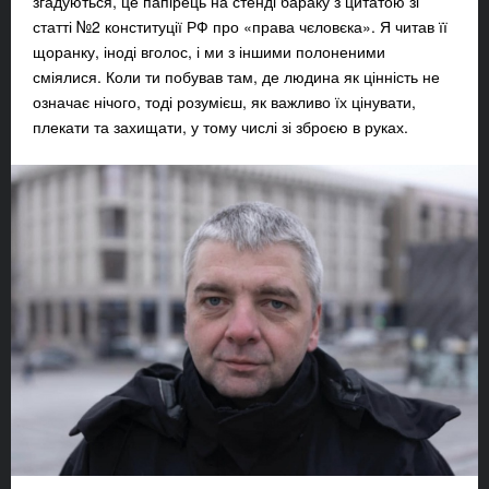
згадуються, це папірець на стенді бараку з цитатою зі
статті №2 конституції РФ про «права чєловєка
»
. Я читав її
щоранку, іноді вголос, і ми з іншими полоненими
сміялися. Коли ти побував там, де людина як цінність не
означає нічого, тоді розумієш, як важливо їх цінувати,
плекати та захищати, у тому числі зі зброєю в руках.