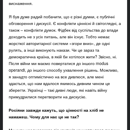
виснаження.
Я був дуже радий побачити, що є різні думки, є публічні
обговорення і дискусії. Є конфлікти ціннісні й світоглядні, а
також – конфлікти думок. Фідбек від суспільства до влади
доходить не з усіх питань, але він існує. Тобто немає
жорсткої авторитарної системи «згори вниз», де одні
рулять, а інші виконують накази. Чи це зараз та
демократична країна, в якій би хотілося жити? Звісно, ні.
Після війни ми маємо повертатися до іншого modus
operandi, до іншого способу ухвалення рішень. Можливо,
я занадто оптимістично на все дивлюся, але мені
здається, що нам вдалося якимось дивним чином це
зберегти. Українці – такі дивні люди, які навіть війну
примудрилися перетворити на дискусію.
Росіяни завжди кажуть, що цінності на хліб не
намажеш. Чому для нас це не так?