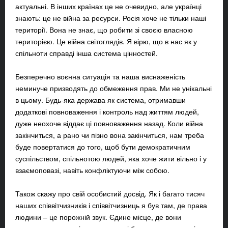
актуальні. В інших країнах це не очевидно, але українці
знають: це не війна за ресурси. Росія хоче не тільки наші
території. Вона не знає, що робити зі своєю власною
територією. Це війна світоглядів. Я вірю, що в нас як у
спільноти справді інша система цінностей.
Безперечно воєнна ситуація та наша виснаженість
неминуче призводять до обмеження прав. Ми не унікальні
в цьому. Будь-яка держава як система, отримавши
додаткові повноваження і контроль над життям людей,
дуже неохоче віддає ці повноваження назад. Коли війна
закінчиться, а рано чи пізно вона закінчиться, нам треба
буде повертатися до того, щоб бути демократичним
суспільством, спільнотою людей, яка хоче жити вільно і у
взаємоповазі, навіть конфліктуючи між собою.
Також скажу про свій особистий досвід. Як і багато тисяч
наших співвітчизників і співвітчизниць я був там, де права
людини – це порожній звук. Єдине місце, де вони