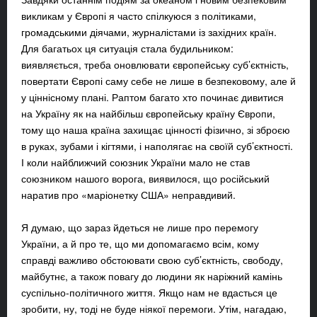
викликам у Європі я часто спілкуюся з політиками,
громадськими діячами, журналістами із західних країн.
Для багатьох ця ситуація стала будильником:
виявляється, треба оновлювати європейську суб’єктність,
повертати Європі саму себе не лише в безпековому, але й
у ціннісному плані. Раптом багато хто починає дивитися
на Україну як на найбільш європейську країну Європи,
тому що наша країна захищає цінності фізично, зі зброєю
в руках, зубами і кігтями, і наполягає на своїй суб’єктності.
І коли найближчий союзник України мало не став
союзником нашого ворога, виявилося, що російський
наратив про «маріонетку США» неправдивий.
Я думаю, що зараз йдеться не лише про перемогу
України, а й про те, що ми допомагаємо всім, кому
справді важливо обстоювати свою суб’єктність, свободу,
майбутнє, а також повагу до людини як наріжний камінь
суспільно-політичного життя. Якщо нам не вдасться це
зробити, ну, тоді не буде ніякої перемоги. Утім, нагадаю,