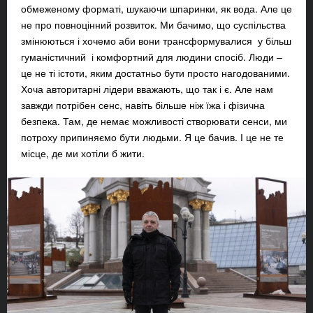
обмеженому форматі, шукаючи шпаринки, як вода. Але це
не про повноцінний розвиток. Ми бачимо, що суспільства
змінюються і хочемо аби вони трансформувалися у більш
гуманістичний і комфортний для людини спосіб. Люди –
це не ті істоти, яким достатньо бути просто нагодованими.
Хоча авторитарні лідери вважають, що так і є. Але нам
завжди потрібен сенс, навіть більше ніж їжа і фізична
безпека. Там, де немає можливості створювати сенси, ми
потроху припиняємо бути людьми. Я це бачив. І це не те
місце, де ми хотіли б жити.