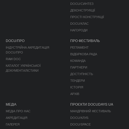
DOCU/СИНТЕЗ
ДЕКОНСТРУКЦІЇ
ПРОСТІ КОНСТРУКЦІЇ
DOCU/КЛАС
НАГОРОДИ
DOCU/ПРО
ПРО ФЕСТИВАЛЬ
ІНДУСТРІЙНА АКРЕДИТАЦІЯ
РЕГЛАМЕНТ
DOCU/ПРО
ВІДБІРКОВА РАДА
RAW DOC
КОМАНДА
КАТАЛОГ УКРАЇНСЬКОЇ
ПАРТНЕРИ
ДОКУМЕНТАЛІСТИКИ
ДОСТУПНІСТЬ
ТЕНДЕРИ
ІСТОРІЯ
АРХІВ
МЕДІА
ПРОЄКТИ DOCUDAYS UA
МЕДІА ПРО НАС
МАНДРІВНИЙ ФЕСТИВАЛЬ
АКРЕДИТАЦІЯ
DOCU/КЛУБ
ГАЛЕРЕЯ
DOCU/SPACE