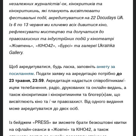
незалежних журналістів/-ок, кінокритиків та
кінокритикинь, які планують висвітлювати
фестивальні події, акредитуватися на 22 Docudays UA.
Із 6 по 13 червня ми кличемо всіх дивитися кіно,
рефлексувати мистецтво та долучатися до
правозахисних та індустрійних подій у кінотеатрі
«Жовтень», «КІНО42», «Бурсі» та галереї Ukraїnka
Gallery.
Щоб акредитуватися, будь ласка, заповніть
анкету за
посиланням
. Подати заявку на акредитацію потрібно
до
23 травня, 23:59
. Акредитація надається співробітникам/-
ицям телебачення, радіо, друкованих та онлайн-видань, а
також кінокритикам і кінокритикиням та блогер(к)ам, що
висвітлюють кіно та / чи правозахист. Від одного видання
може акредитуватися
до двох осіб
.
Із бейджем «PRESS» ви зможете брати безкоштовні квитки
на офлайн-сеанси в «Жовтні» та КІНО42, а також