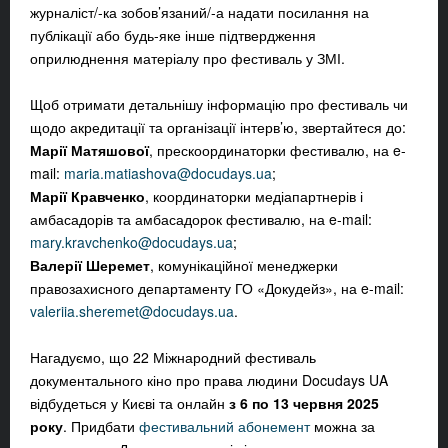
журналіст/-ка зобов’язаний/-а надати посилання на
публікації або будь-яке інше підтвердження
оприлюднення матеріалу про фестиваль у ЗМІ.
Щоб отримати детальнішу інформацію про фестиваль чи
щодо акредитації та організації інтерв’ю, звертайтеся до:
Марії Матяшової
, прескоординаторки фестивалю, на e-
mail:
maria.matiashova@docudays.ua
;
Марії Кравченко
, координаторки медіапартнерів і
амбасадорів та амбасадорок фестивалю, на e-mail:
mary.kravchenko@docudays.ua
;
Валерії Шеремет
, комунікаційної менеджерки
правозахисного департаменту ГО «Докудейз», на e-mail:
valeriia.sheremet@docudays.ua
.
Нагадуємо
, що 22 Міжнародний фестиваль
документального кіно про права людини Docudays UA
відбудеться у Києві та онлайн
з 6 по 13 червня 2025
року
. Придбати
фестивальний абонемент
можна за