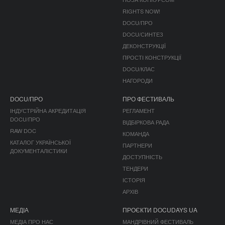
RIGHTS NOW!
DOCU/ПРО
DOCU/СИНТЕЗ
ДЕКОНСТРУКЦІЇ
ПРОСТІ КОНСТРУКЦІЇ
DOCU/КЛАС
НАГОРОДИ
DOCU/ПРО
ПРО ФЕСТИВАЛЬ
ІНДУСТРІЙНА АКРЕДИТАЦІЯ
РЕГЛАМЕНТ
DOCU/ПРО
ВІДБІРКОВА РАДА
RAW DOC
КОМАНДА
КАТАЛОГ УКРАЇНСЬКОЇ
ПАРТНЕРИ
ДОКУМЕНТАЛІСТИКИ
ДОСТУПНІСТЬ
ТЕНДЕРИ
ІСТОРІЯ
АРХІВ
МЕДІА
ПРОЄКТИ DOCUDAYS UA
МЕДІА ПРО НАС
МАНДРІВНИЙ ФЕСТИВАЛЬ