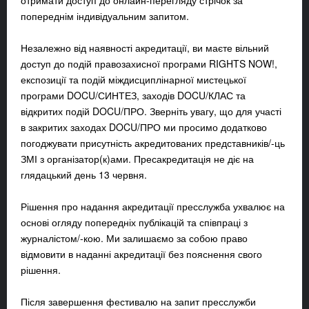
отримати доступ до онлайн-перегляду стрічок за
попереднім індивідуальним запитом.
Незалежно від наявності акредитації, ви маєте вільний
доступ до подій правозахисної програми RIGHTS NOW!,
експозиції та подій міждисциплінарної мистецької
програми DOCU/СИНТЕЗ, з
аходів DOCU/КЛАС та
відкритих подій
DOCU/ПРО. Зверніть увагу, що для участі
в закритих заходах DOCU/ПРО ми просимо додатково
погоджувати присутність акредитованих представників/-ць
ЗМІ з організатор(к)ами. Пресакредитація не діє на
глядацький день 13 червня.
Рішення про надання акредитації пресслужба ухвалює на
основі огляду попередніх публікацій та співпраці з
журналістом/-кою. Ми залишаємо за собою право
відмовити в наданні акредитації без пояснення свого
рішення.
Після завершення фестивалю на запит пресслужби