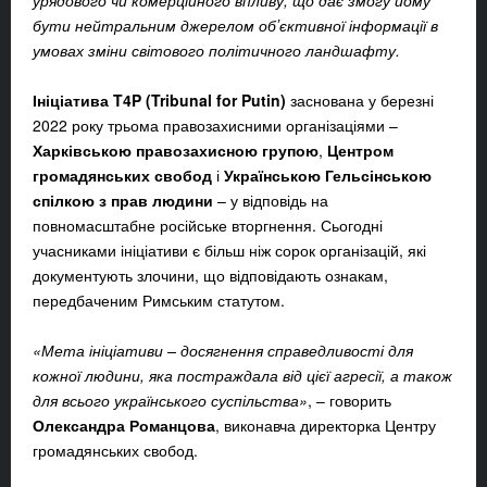
урядового чи комерційного впливу, що дає змогу йому
бути нейтральним джерелом обʼєктивної інформації в
умовах зміни світового політичного ландшафту.
Ініціатива T4P (Tribunal for Putin)
заснована у березні
2022 року трьома правозахисними організаціями –
Харківською правозахисною групою
,
Центром
громадянських свобод
і
Українською Гельсінською
спілкою з прав людини
– у відповідь на
повномасштабне російське вторгнення. Сьогодні
учасниками ініціативи є більш ніж сорок організацій, які
документують злочини, що відповідають ознакам,
передбаченим Римським статутом.
«Мета ініціативи – досягнення справедливості для
кожної людини, яка постраждала від цієї агресії, а також
для всього українського суспільства»
, – говорить
Олександра Романцова
, виконавча директорка Центру
громадянських свобод.