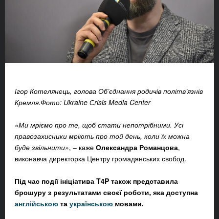
Ігор Котелянець, голова Об’єднання родичів політв’язнів
Кремля.Фото: Ukraine Сrisis Media Center
«Ми мріємо про те, щоб стати непотрібними. Усі
правозахисники мріють про той день, коли їх можна
буде звільнити»
, – каже
Олександра Романцова
,
виконавча директорка Центру громадянських свобод.
Під час події ініціатива T4P також представила
брошуру з результатами своєї роботи, яка доступна
англійською
та
українською
мовами.