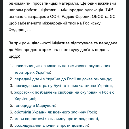
різноманітні просвітницькі матеріали. Ще один важливий
напрям роботи ініціативи – міжнародна адвокація. T4P
активно співпрацює з ООН, Радою Європи, ОБСЄ та ЄС,
щоб забезпечити міжнародний тиск на Російську
Федерацію.
За три роки діяльності ініціатива підготувала та передала
до Міжнародного кримінального суду дев’ять подань
щодо:
насильницьких зникнень на тимчасово окупованих
територіях України
;
передачі дітей з України до Росії як доказ геноциду;
позасудових страт у Бучі та інших частинах України;
жорстоких позбавлень свободи на окупованій Росією
Харківщині
;
геноциду в Маріуполі
;
обстрілів України як воєнного злочину Росії
;
мови ворожнечі як злочину проти людяності
;
розслідування злочинів проти довкілля
;