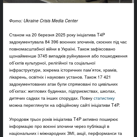
Фото: Ukraine Crisis Media Center
Станом на 20 березня 2025 року ініціатива T4P
задокументувала 84 396 воєнних злочинів, скоєних під час
повномасштабної війни в Україні. Також зафіксовано
щонайменше 3745 випадків руйнування або пошкодження
об’єктів культурної, релігійної та соціальної
інфраструктури, зокрема історичних пам’яток, храмів,
лікарень, освітніх і наукових установ. Також 17 421
задокументованих атак були спрямовані по цивільних
об’єктах: житлових будинках, підприємствах, школах,
дитячих садках та інших спорудах. Повну
статистику
можна переглянути на офіційному сайті ініціативи T4P.
Упродовж трьох років ініціатива T4P активно поширює
інформацію про воєнні злочини через публікації в
національних і міжнародних ЗМІ, акції, перформанси та