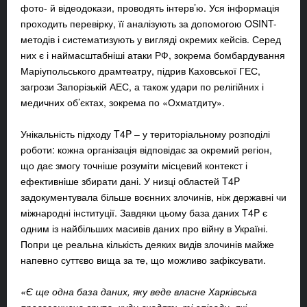
фото- й відеодокази, проводять інтерв’ю. Уся інформація
проходить перевірку, її аналізують за допомогою OSINT-
методів і систематизують у вигляді окремих кейсів. Серед
них є і наймасштабніші атаки РФ, зокрема бомбардування
Маріупольського драмтеатру, підрив Каховської ГЕС,
загрози Запорізькій АЕС, а також удари по релігійних і
медичних об’єктах, зокрема по «Охматдиту».
Унікальність підходу T4P – у територіальному розподілі
роботи: кожна організація відповідає за окремий регіон,
що дає змогу точніше розуміти місцевий контекст і
ефективніше збирати дані. У низці областей T4P
задокументувала більше воєнних злочинів, ніж державні чи
міжнародні інституції. Завдяки цьому база даних T4P є
одним із найбільших масивів даних про війну в Україні.
Попри це реальна кількість деяких видів злочинів майже
напевно суттєво вища за те, що можливо зафіксувати.
«Є ще одна база даних, яку веде власне Харківська
правозахисна група, куди входять ті епізоди, які