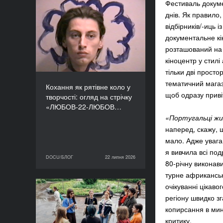
Фестиваль докуме
Кохання як рятівне коло
днів. Як правило
у творчості: огляд на
відбірників/-иць 
стрічку «ЛЮБОВ-22-
документальне кін
ЛЮБОВ» Єруна
розташований на 
Койманса
кіноцентр у стилі
тільки дві просто
тематичний магаз
Кохання як рятівне коло у
щоб одразу прив
творчості: огляд на стрічку
«ЛЮБОВ-22-ЛЮБОВ…
«Португальці жи
наперед, скажу, щ
мало. Адже увага 
я вивчила всі по
DOCU/БЛОГ
22 липня 2026
22 липня 2026
DOCU/БЛОГ
80-річну виконави
турне африканськ
очікуванні цікаво
«Нас веде подільський
регіону швидко зг
пес»: презентуємо фільм
копирсання в ми
майстерні DOCU/ТАБІР
критику.