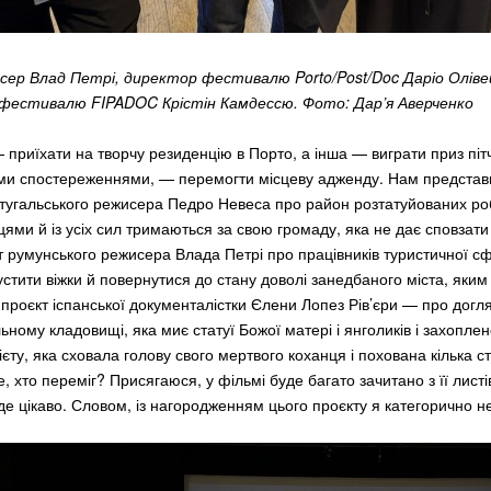
сер Влад Петрі, директор фестивалю Porto/Post/Doc Даріо Олів
естивалю FIPADOC Крістін Камдессю. Фото: Дар’я Аверченко
 приїхати на творчу резиденцію в Порто, а інша — виграти приз піт
їми спостереженнями, — перемогти місцеву адженду. Нам представ
ортугальського режисера Педро Невеса про район розтатуйованих роб
інцями й із усіх сил тримаються за свою громаду, яка не дає сповзати
т румунського режисера Влада Петрі про працівників туристичної сф
стити віжки й повернутися до стану доволі занедбаного міста, яки
… проєкт іспанської документалістки Єлени Лопез Рів’єри — про дог
ному кладовищі, яка миє статуї Божої матері і янголиків і захопле
єту, яка сховала голову свого мертвого коханця і похована кілька ст
е, хто переміг? Присягаюся, у фільмі буде багато зачитано з її листі
де цікаво. Словом, із нагородженням цього проєкту я категорично не