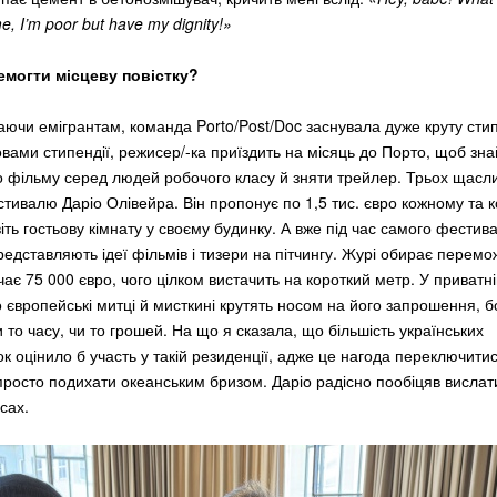
e, I’m poor but have my dignity!»
емогти місцеву повістку?
аючи емігрантам, команда Porto/Post/Doc заснувала дуже круту сти
овами стипендії, режисер/-ка приїздить на місяць до Порто, щоб зна
о фільму серед людей робочого класу й зняти трейлер. Трьох щасли
тивалю Даріо Олівейра. Він пропонує по 1,5 тис. євро кожному та к
віть гостьову кімнату у своєму будинку. А вже під час самого фестив
редставляють ідеї фільмів і тизери на пітчингу. Журі обирає перем
чає 75 000 євро, чого цілком вистачить на короткий метр. У приватн
о європейські митці й мисткині крутять носом на його запрошення, б
то часу, чи то грошей. На що я сказала, що більшість українських
ок оцінило б участь у такій резиденції, адже це нагода переключити
 просто подихати океанським бризом. Даріо радісно пообіцяв висла
есах.