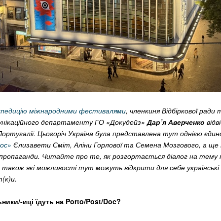
спедицію міжнародними фестивалями
, членкиня Відбіркової ради 
унікаційного департаменту ГО «Докудейз»
Дар’я Аверченко
відв
 Португалії. Цьогоріч Україна була представлена тут однією єди
ос»
Єлизавети Сміт, Аліни Горлової та Семена Мозгового, а ще
ї пропаганди. Читайте про те, як розгортається діалог на тему 
а також які можливості тут можуть відкрити для себе українські
(к)и.
ики/-иці їдуть на Porto/Post/Doc?