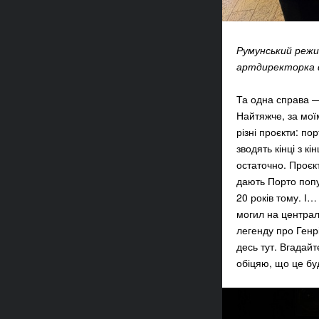
Румунський режи
артдиректорка ф
Та одна справа —
Найтяжче, за мо
різні проєкти: п
зводять кінці з к
остаточно. Проєк
дають Порто попу
20 років тому. І
могил на централь
легенду про Генрі
десь тут. Вгадайт
обіцяю, що це бу