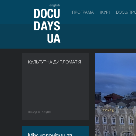
english
ПРОГРАМА
ЖУРІ
DOCU/ПР
КУЛЬТУРНА ДИПЛОМАТІЯ
НАЗАД В РОЗДIЛ
Між колоніями та