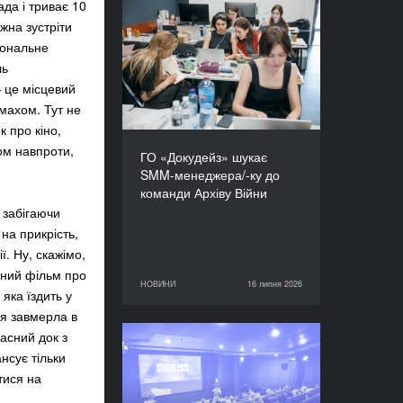
да і триває 10
жна зустріти
ГО «Докудейз» шукає
SMM-менеджера/-ку до
іональне
команди Архіву Війни
ль
 це місцевий
змахом. Тут не
к про кіно,
ом навпроти,
ГО «Докудейз» шукає
SMM-менеджера/-ку до
команди Архіву Війни
 забігаючи
 на прикрість,
. Ну, скажімо,
зний фільм про
НОВИНИ
16 липня 2026
16 липня 2026
НОВИНИ
 яка їздить у
я завмерла в
часний док з
Відкрито прийом заявок:
нсує тільки
CHANGE - курс із
тися на
копродукції 2026–2027