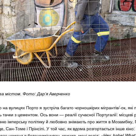
а містом. Фото: Дар’я Аверченко
 на вулицях Порто я зустріла багато чорношкірих мігрантів/-ок, які 
 тачки з цементом. Ось вони — реалії сучасної Португалії: місцеві 
ню імперську політику й любовно знімають про життя в Мозамбіку, Г
е, Сан-Томе і Прінсіпі. У той час, як вдома розгортається інше кіно
ипає цемент в бетонозмішувач, кричить мені вслід:
«Hey, babe! What’s