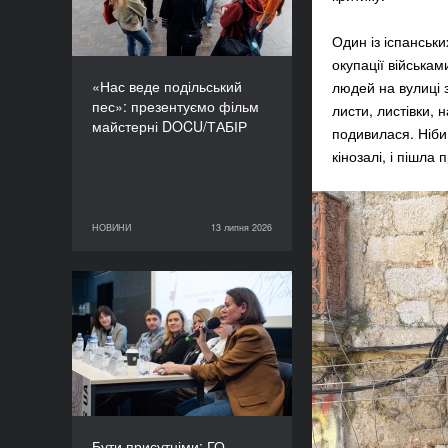
Один із іспанськи
окупації військам
«Нас веде подільський
людей на вулиці з
пес»: презентуємо фільм
листи, листівки,
майстерні DOCU/ТАБІР
подивилася. Ніби 
кінозалі, і пішла 
НОВИНИ
13 липня 2026
13 липня 2026
НОВИНИ
Бути присутніми: ГО
«Докудейз» розпочинає
інформаційну кампанію
про людей в окупації
Бути присутніми: ГО