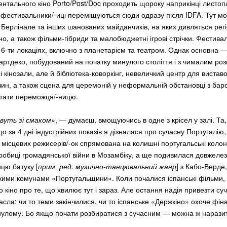
нтального кіно Porto/Post/Doc проходить щороку наприкінці листопа
, фестивальники/-иці переміщуються сюди одразу після IDFA. Тут мо
із Берлінале та інших шанованих майданчиків, на яких дивляться рег
о, а також фільми-гібриди та малобюджетні ігрові стрічки. Фестива
6-ти локаціях, включно з планетарієм та театром. Однак основна —
 артдеко, побудований на початку минулого століття і з чималим ро
рі кінозали, але й бібліотека-коворкінг, невеличкий центр для виставо
ин, а також сцена для церемоній у неформальній обстановці з бар
ітати переможця/-ницю.
вуть зі смаком»
, — думаєш, вмощуючись в одне з крісел у залі. Та,
о за 4 дні індустрійних показів я дізналася про сучасну Португалію,
місцевих режисерів/-ок спрямована на колишні португальські колонії
дробиці громадянської війни в Мозамбіку, а ще подивилася довжеле
цю батуку [
прим. ред.
музично-танцювальний жанр
] з Кабо-Верде,
ими комунами «Португальщини». Коли почалися іспанські фільми, 
го кіно про те, що хвилює тут і зараз. Але остання надія привезти су
асла: чи то теми закінчилися, чи то іспанське «Держкіно» охоче фіна
нулому. Бо якщо почати розбиратися з сучасним — можна ж нарази