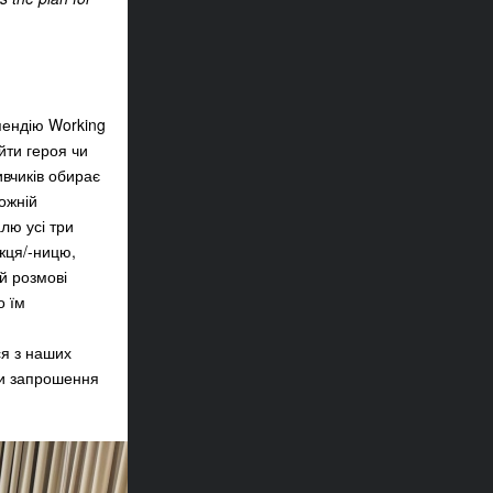
пендію Working
йти героя чи
вчиків обирає
ожній
алю усі три
ожця/-ницю,
ій розмові
о їм
ся з наших
ти запрошення