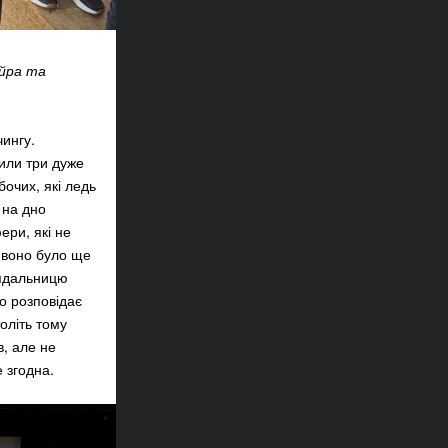
ейра та
чингу.
или три дуже
очих, які ледь
 на дно
ери, які не
м воно було ще
лядальницю
но розповідає
оліть тому
в, але не
 згодна.