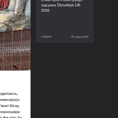
підсумки Docudays UA-
2026
НОВИНИ
26 червня 2026
26 червня 2026
НОВИНИ
підмітають,
режисер(к)и
вінеї-Бісау,
: чорношкіра
 the plan for