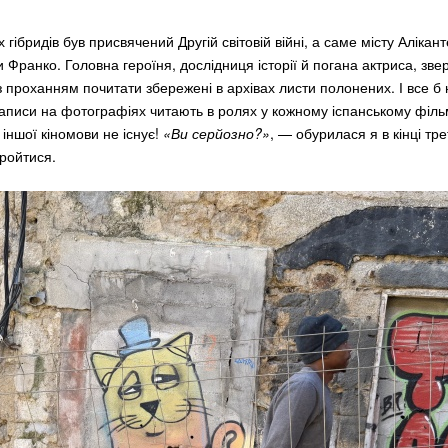
х гібридів був присвячений Другій світовій війні, а саме місту Алікант
и Франко. Головна героїня, дослідниця історії й погана актриса, зве
 проханням почитати збережені в архівах листи полонених. І все б 
 написи на фотографіях читають в ролях у кожному іспанському фільм
іншої кіномови не існує!
«Ви серйозно?»
, — обурилася я в кінці тре
пройтися.