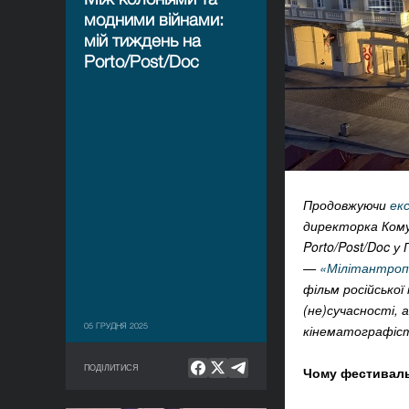
модними війнами:
мій тиждень на
Porto/Post/Doc
Продовжуючи
ек
директорка Ком
Porto/Post/Doc у
—
«Мілітантроп
фільм російсько
(не)сучасності, 
05 ГРУДНЯ 2025
кінематографіст
ПОДІЛИТИСЯ
Чому фестивальн