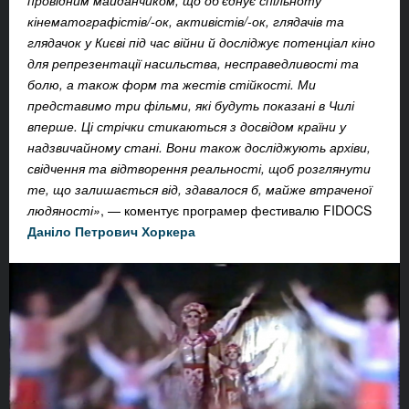
провідним майданчиком, що об’єднує спільноту
кінематографістів/-ок, активістів/-ок, глядачів та
глядачок у Києві під час війни й досліджує потенціал кіно
для репрезентації насильства, несправедливості та
болю, а також форм та жестів стійкості. Ми
представимо три фільми, які будуть показані в Чилі
вперше. Ці стрічки стикаються з досвідом країни у
надзвичайному стані. Вони також досліджують архіви,
свідчення та відтворення реальності, щоб розглянути
те, що залишається від, здавалося б, майже втраченої
людяності»
, — коментує програмер фестивалю FIDOCS
Даніло Петрович Хоркера