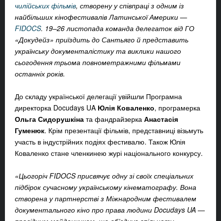
чилійських фільмів
, створену у співпраці з одним із
найбільших кінофестивалів Латинської Америки —
FIDOCS
. 19–26 листопада команда делегаток від ГО
«Докудейз» приїздить до Сантьяго й представить
українську документалістику та виклики нашого
сьогодення трьома повнометражними фільмами
останніх років.
До складу української делегації увійшли Програмна
директорка Docudays UA
Юлія Коваленко
, програмерка
Ольга Сидорушкіна
та фандрайзерка
Анастасія
Гуменюк
. Крім презентації фільмів, представниці візьмуть
участь в індустрійних подіях фестивалю. Також Юлія
Коваленко стане членкинею журі національного конкурсу.
«Цьогоріч FIDOCS присвячує одну зі своїх спеціальних
підбірок сучасному українському кінематографу. Вона
створена у партнерстві з Міжнародним фестивалем
документального кіно про права людини Docudays UA —