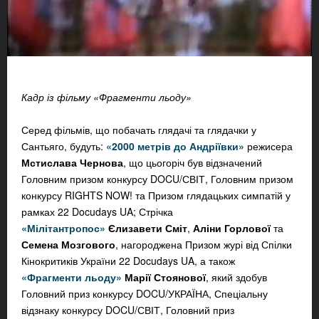
Кадр із фільму «Фрагменти льоду»
Серед фільмів, що побачать глядачі та глядачки у
Сантьяго, будуть:
«2000 метрів до Андріївки»
режисера
Мстислава Чернова
, що цьогоріч був відзначений
Головним призом конкурсу DOCU/СВІТ, Головним призом
конкурсу RIGHTS NOW! та Призом глядацьких симпатій у
рамках 22 Docudays UA; Стрічка
«Мілітантропос»
Єлизавети Сміт
,
Аліни Горлової
та
Семена Мозгового
, нагороджена Призом журі від Спілки
Кінокритиків України 22 Docudays UA, а також
«Фрагменти льоду»
Марії Стоянової
, який здобув
Головний приз конкурсу DOCU/УКРАЇНА, Спеціальну
відзнаку конкурсу DOCU/СВІТ, Головний приз