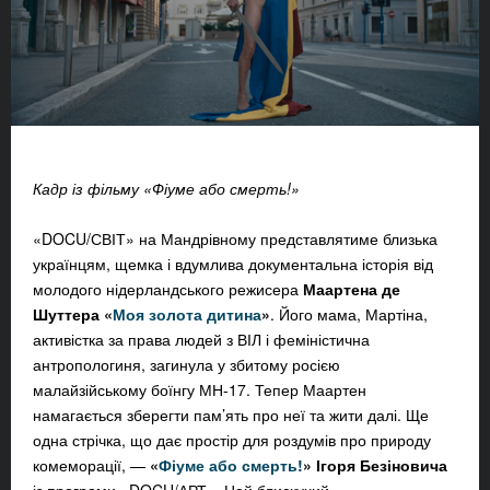
Кадр із фільму «Фіуме або смерть!»
«
DOCU/СВІТ
»
на Мандрівному представлятиме близька
українцям, щемка і вдумлива документальна історія від
молодого нідерландського режисера
Маартена де
Шуттера
«
Моя золота дитина
»
. Його мама, Мартіна,
активістка
за права людей з ВІЛ і феміністична
антропологиня, загинула у збитому росією
малайзійському боїнгу МН-17. Тепер Маартен
намагається зберегти пам’ять про неї та жити далі. Ще
одна стрічка, що дає простір для роздумів про природу
комеморації, —
«
Фіуме або смерть!
»
Ігоря Безіновича
із програми «DOCU/АРТ». Цей блискучий