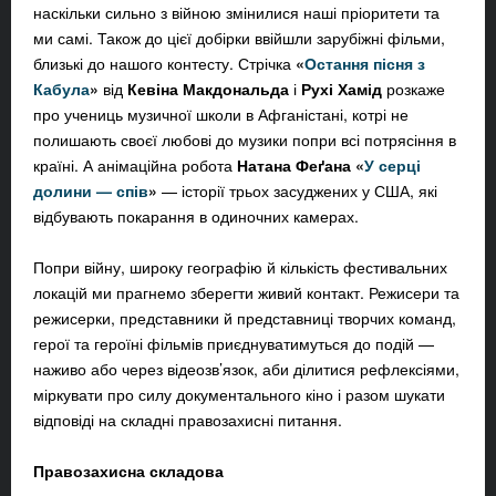
наскільки сильно з війною змінилися наші пріоритети та
ми самі. Також до цієї добірки ввійшли зарубіжні фільми,
близькі до нашого контесту. Стрічка
«
Остання пісня з
Кабула
»
від
Кевіна Макдональда
і
Рухі Хамід
розкаже
про учениць музичної школи в Афганістані, котрі не
полишають своєї любові до музики попри всі потрясіння в
країні. А анімаційна робота
Натана Феґана
«
У серці
долини — спів
»
— історії трьох засуджених у США, які
відбувають покарання в одиночних камерах.
Попри війну, широку географію й кількість фестивальних
локацій ми прагнемо зберегти живий контакт. Режисери та
режисерки, представники й представниці творчих команд,
герої та героїні фільмів приєднуватимуться до подій —
наживо або через відеозв’язок, аби ділитися рефлексіями,
міркувати про силу документального кіно і разом шукати
відповіді на складні правозахисні питання.
Правозахисна складова