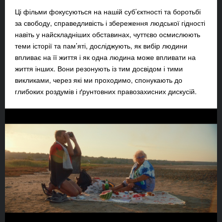
Ці фільми фокусуються на нашій суб’єктності та боротьбі
за свободу, справедливість і збереження людської гідності
навіть у найскладніших обставинах, чуттєво осмислюють
теми історії та пам’яті, досліджують, як вибір людини
впливає на її життя і як одна людина може впливати на
життя інших. Вони резонують із тим досвідом і тими
викликами, через які ми проходимо, спонукають до
глибоких роздумів і ґрунтовних правозахисних дискусій.