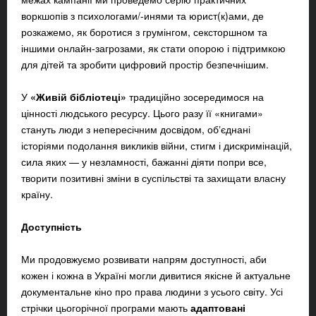
воркшопів з психологами/-инями та юрист(к)ами, де
розкажемо,
як боротися з грумінгом, сексторшном та
іншими онлайн-загрозами, як стати опорою і підтримкою
для дітей та зробити цифровий простір безпечнішим.
У
«Живій бібліотеці»
традиційно зосередимося на
цінності людського ресурсу. Цього разу її «книгами»
стануть люди з непересічним досвідом, обʼєднані
історіями подолання викликів війни, стигм і дискримінацій,
сила яких — у незламності, бажанні діяти попри все,
творити позитивні зміни в суспільстві та захищати власну
країну.
Доступність
Ми продовжуємо розвивати напрям доступності, аби
кожен і кожна в Україні могли дивитися якісне й актуальне
документальне кіно про права людини з усього світу. Усі
стрічки цьогорічної програми мають
адаптовані