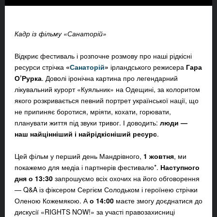
Кадр із фільму «Санаторій»
Відкриє фестиваль і розпочне розмову про наші рідкісні
ресурси стрічка
«
Санаторій
»
ірландського режисера
Гара
О’Рурка
. Доволі іронічна картина про легендарний
лікувальний курорт «Куяльник» на Одещині, за колоритом
якого розкривається певний портрет української нації, що
не припиняє боротися, мріяти, кохати, горювати,
планувати життя під звуки тривог. І доводить:
люди —
наш найцінніший і найрідкісніший ресурс
.
Цей фільм у перший день Мандрівного,
1 жовтня
, ми
покажемо для медіа і партнерів фестивалю*.
Наступного
дня о 13:30
запрошуємо всіх охочих на його обговорення
—
Q&A
із фіксером Сергієм Солодьком і героїнею стрічки
Оленою Кожемякою. А
о 14:00
маєте змогу доєднатися до
дискусії «RIGHTS NOW!» за участі правозахисниці