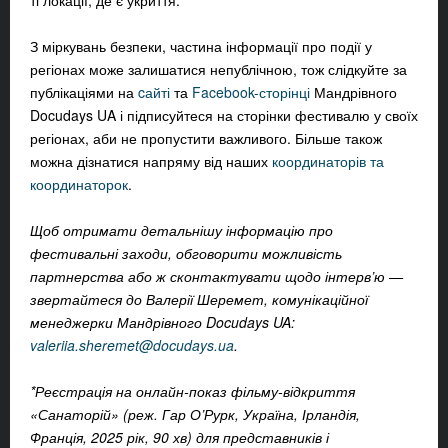
ті локації, де є укриття.
З міркувань безпеки, частина інформації про події у
регіонах може залишатися непублічною, тож слідкуйте за
публікаціями на
cайті
та
Facebook-сторінці
Мандрівного
Docudays UA і підписуйтеся на сторінки фестивалю у своїх
регіонах, аби не пропустити важливого. Більше також
можна дізнатися напряму від наших
координаторів та
координаторок
.
Щоб отримати детальнішу інформацію про
фестивальні заходи, обговорити можливість
партнерства або ж сконтактувати щодо інтерв’ю —
звертайтеся до Валерії Шеремет, комунікаційної
менеджерки Мандрівного Docudays UA:
valeriia.sheremet@docudays.ua
.
*Реєстрація на онлайн-показ фільму-відкриття
«Санаторій» (реж. Гар О’Рурк, Україна, Ірландія,
Франція, 2025 рік, 90 хв) для представників і