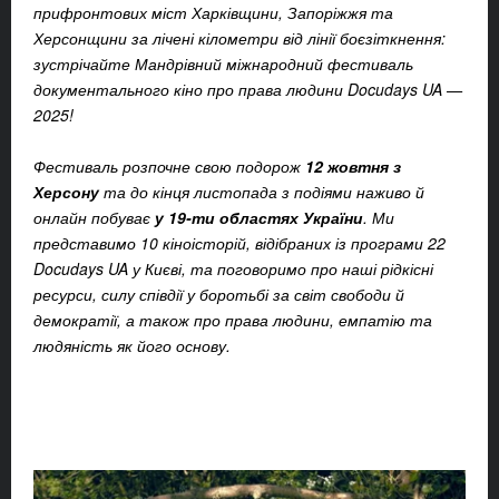
прифронтових міст Харківщини, Запоріжжя та
Херсонщини за лічені кілометри від лінії боєзіткнення:
зустрічайте Мандрівний міжнародний фестиваль
документального кіно про права людини Docudays UA —
2025!
Фестиваль розпочне свою подорож
12 жовтня з
Херсону
та до кінця листопада з подіями наживо й
онлайн побуває
у 19-ти областях України
. Ми
представимо 10 кіноісторій, відібраних із програми 22
Docudays UA у Києві, та поговоримо про наші рідкісні
ресурси, силу співдії у боротьбі за світ свободи й
демократії, а також про права людини, емпатію та
людяність як його основу.