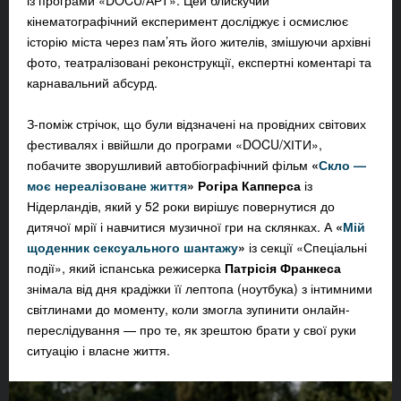
кінематографічний експеримент досліджує і осмислює
історію міста через пам’ять його жителів, змішуючи архівні
фото, театралізовані реконструкції, експертні коментарі та
карнавальний абсурд.
З-поміж стрічок, що були відзначені на провідних світових
фестивалях і ввійшли до програми «DOCU/ХІТИ»,
побачите зворушливий автобіографічний фільм
«
Скло —
моє нереалізоване життя
»
Рогіра Капперса
із
Нідерландів, який у 52 роки вирішує повернутися до
дитячої мрії і навчитися музичної гри на склянках. А
«
Мій
щоденник сексуального шантажу
»
із секції «Спеціальні
події»
, який іспанська режисерка
Патрісія Франкеса
знімала від дня крадіжки її лептопа (ноутбука) з інтимними
світлинами до моменту, коли змогла зупинити онлайн-
переслідування — про те, як зрештою брати у свої руки
ситуацію і власне життя.