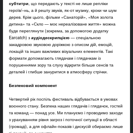
субтитри
, що передають у тексті не лише репліки
героїв/–нь, а й решту звуків, як-от музику, кроки чи шум
дерев. Крім цього, фільми «Санаторій», «Моя золота
дитина» та «Скло — моє нереалізоване життя» можна
буде переглянути
(зокрема, за допомогою додатку
Earcatch) з
аудіодескрипцією
— спеціальною
закадровою звуковою доріжкою з описом дій, емоцій,
локацій та інших важливих візуальних елементів. Такі
формати допомагають глядачам і глядачкам із
порушеннями зору та слуху відкрити більше сенсів та
деталей і глибше зануритися в атмосферу стрічки.
Безпековий компонент
Четвертий рік поспіль фестиваль відбувається в умовах
воєнного стану. Безпека наших глядачів і глядачок, гостей
та команд — понад усе. Ми плануємо і проводимо заходи
з урахуванням рівня загроз і поточної ситуації в області
(громаді), а для офлайн-показів і дискусій обираємо лише