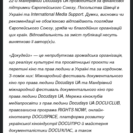
22-й Мандрівний Docudays UA проводиться за фінансової
підтримки Європейського Союзу, Посольства Швеції в
Україні та International Media Support. Думки, висновки чи
рекомендації не обов’язково відповідають поглядам
Європейського Союзу, урядів чи благодійних організацій
цих країн. Відповідальність за зміст публікації несуть
винятково її автор(к)и.
«Докудейз» — це неприбуткова громадська організація,
що реалізує культурні та просвітницькі проєкти на
перетині кіно та прав людини в Україні та за кордоном.
З-поміж них: Міжнародний фестиваль документального
кіно про права людини Docudays UA та Мандрівний
міжнародний фестиваль документального кіно про
права людини Docudays UA, Мережа кіноклубів
медіапросвіти з прав людини Docudays UA DOCU/CLUB,
правозахисна програма RIGHTS NOW!, онлайн-
кінотеатр DOCUSPACE, платформа розвитку
української кіноіндустрії DOCU/ПРО й майстерня
документалістики DOCU/КЛАС, а також