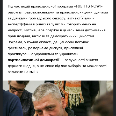
Під час подій правозахисної програми «RIGHTS NOW!»
разом із правозахисниками та правозахисницями, діячами
та діячками громадського сектору, активіст(к)ами й
експерт(к)ами в різних галузях ми говоритимемо на
непрості, чутливі, але потрібні в ці часи теми дотримання
прав людини, інклюзії та демократичних цінностей.
Зокрема, у кожній області, де цієї осені побуває
фестиваль, розгорнемо дискусії, присвячені
практикуванню українцями та українками
партисипативної демократії
— залученості в життя
держави
щодня, а не лише під час виборів, та можливості
впливати на зміни.