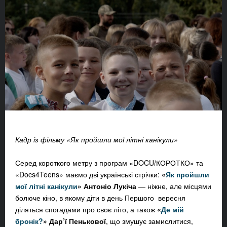
Кадр із фільму «Як пройшли мої літні канікули»
Серед короткого метру з програм «DOCU/КОРОТКО» та
«Docs4Teens» маємо дві українські стрічки:
«
Як пройшли
мої літні канікули
»
Антоніо Лукіча
— ніжне, але місцями
болюче кіно, в якому діти в день Першого вересня
діляться спогадами про своє літо, а також
«
Де мій
бронік?
»
Дар’ї Пенькової
, що змушує замислитися,