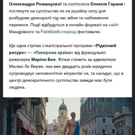
Олександри Романцової
та політолога
Олексія Гараня
і
поглянути на суспільство як на рушійну силу для
розбудови демократії під час війни та наближення
перемоги. Події відбудуться в онлайн-форматі на
сайті
Мандрівного
та
Facebook-сторінці
фестивалю.
Ще одна стрічка з магістральної програми
«Рідкісний
ресурс»
—
«
Паперова країна
»
від французької
режисерки
Маріон Бое
. Фільм стежить за
адвокаткою
Мелані Ле Верже, яка вже двадцять років юридично
супроводжує неповнолітніх мігрантів/-ок, та нагадує, що в
центрі демократичного суспільства завжди має бути
людина.