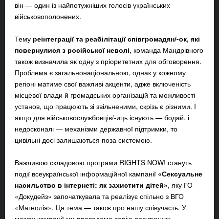
він — один із найпотужніших голосів українських
військовополонених.
Т
ему
реінтеграції та реабілітації співгромадян/-ок, які
повернулися з російської неволі
,
команда Мандрівного
також визначила як одну з пріоритетних для обговорення.
Проблема є загальнонаціональною, однак у кожному
регіоні матиме свої важливі акценти, адже
включеність
місцевої влади й громадських організацій та можливості
установ, що працюють зі звільненими, скрізь є різними. І
якщо для військовослужбовців/-иць існують — бодай, і
недосконалі — механізми державної підтримки, то
цивільні досі залишаються поза системою.
Важливою складовою програми RIGHTS NOW! стануть
події всеукраїнської інформаційної кампанії
«Сексуальне
насильство в інтернеті: як захистити дітей»
, яку ГО
«Докудейз» започаткувала та реалізує спільно з ВГО
«Магнолія». Ця тема — також про нашу співучасть. У
межах кампанії ми
проведемо серію практичних