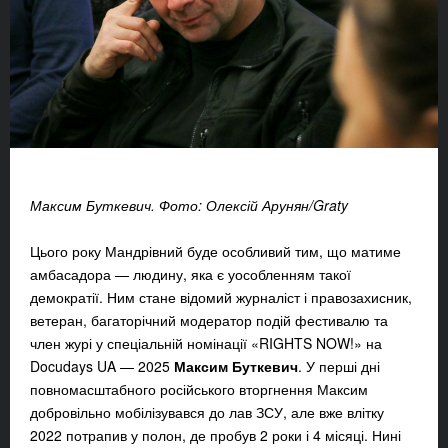
Максим Буткевич. Фото:
Олексій Арунян/
Graty
Цього року Мандрівний буде особливий тим, що матиме
амбасадора — людину, яка є уособленням такої
демократії. Ним стане відомий журналіст і правозахисник,
ветеран, багаторічний модератор подій фестивалю та
член журі у
спеціальній номінації «RIGHTS NOW!»
на
Docudays UA — 2025
Максим Буткевич
.
У перші дні
повномасштабного російського вторгнення Максим
добровільно мобілізувався до лав ЗСУ, але вже влітку
2022 потрапив у полон, де пробув 2 роки і 4 місяці. Нині