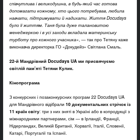
співчутлива і великодушна, в будь-який час готова
допомагати кожному, хто цього потребував, любила
навчати, підтримувати й надихати. Життя Docudays
було її життям. Таня була дуже талановитою
менеджеркою і в усі заходи вкладала материнську
турботу про кожного учасника»
,
— так про Тетяну каже
виконавча директорка ГО «Докудейз» Світлана Смаль.
22-й Мандрівний Docudays UA ми присвячуємо
світлій пам’яті Тетяни Кулик.
Кінопрограма
З конкурсних і позаконкурсних програм 22 Docudays UA
для Мандрівного відібрали
10 документальних стрічок із
11 країн світу
: три з них зняті в Україні або в копродукції з
міжнародними партнерами, сім — в Ірландії, Франції,
Нідерландах, Великій Британії, Хорватії, Італії, Словенії,
Катарі, Португалії та Іспанії.