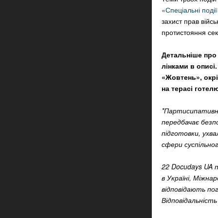
«Спеціальні поді
захист прав війсь
протистояння се
Детальніше про 
лінками в описі
«Жовтень», окрі
на терасі готелю
*Партисипативна
передбачає безп
підготовки, ухва
сфери суспільног
22 Docudays UA 
в Україні, Міжна
відповідають пог
Відповідальність