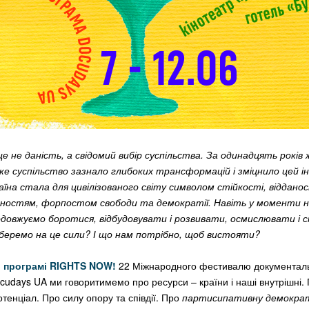
е не даність, а свідомий вибір суспільства. За одинадцять років 
ьке суспільство зазнало глибоких трансформацій і зміцнило цей 
аїна стала для цивілізованого світу символом стійкості, відданос
нностям, форпостом свободи та демократії. Навіть у моменти н
одовжуємо боротися, відбудовувати і розвивати, осмислювати і 
 беремо на це сили? І що нам потрібно, щоб вистояти?
й програмі RIGHTS NOW!
22 Міжнародного фестивалю документаль
udays UA ми говоритимемо про ресурси – країни і наші внутрішні.
тенціал. Про силу опору та співдії. Про
партисипативну демокра