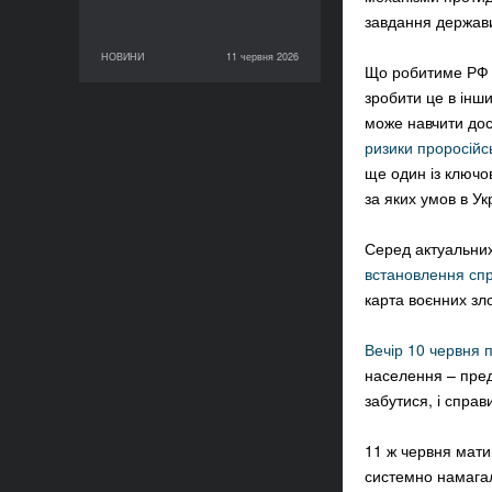
завдання держави
НОВИНИ
11 червня 2026
11 червня 2026
НОВИНИ
Що робитиме РФ 
зробити це в інши
може навчити до
ризики проросійс
ще один із ключо
за яких умов в У
Серед актуальних
встановлення спр
карта воєнних зл
Вечір 10 червня 
населення – пред
забутися, і справ
11 ж червня ма
системно намагал