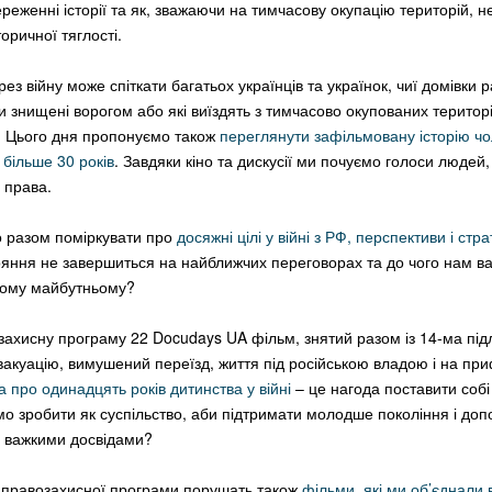
ереженні історії та як, зважаючи на тимчасову окупацію територій, н
торичної тяглості.
з війну може спіткати багатьох українців та українок, чиї домівки р
 знищені ворогом або які виїздять з тимчасово окупованих територі
. Цього дня пропонуємо також
переглянути зафільмовану історію чо
 більше 30 років
. Завдяки кіно та дискусії ми почуємо голоси людей
ї права.
 разом поміркувати про
досяжні цілі у війні з РФ, перспективи і стр
яння не завершиться на найближчих переговорах та до чого нам ва
ному майбутньому?
ахисну програму 22 Docudays UA фільм, знятий разом із 14-ма підл
акуацію, вимушений переїзд, життя під російською владою і на пр
 про одинадцять років дитинства у війні
– це нагода поставити собі
о зробити як суспільство, аби підтримати молодше покоління і до
и важкими досвідами?
 правозахисної програми порушать також
фільми, які ми об’єднали в