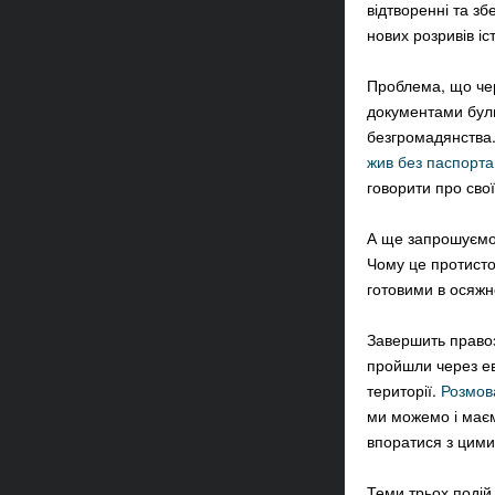
відтворенні та зб
нових розривів іс
Проблема, що чере
документами були
безгромадянства
жив без паспорта
говорити про сво
А ще запрошуємо
Чому це протисто
готовими в осяж
Завершить правоз
пройшли через ев
території.
Розмова
ми можемо і маєм
впоратися з цим
Теми трьох подій