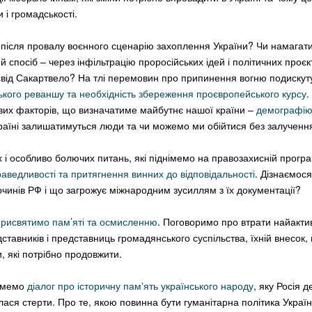
 і громадськості.
після провалу воєнного сценарію захоплення України? Чи намагат
й спосіб – через інфільтрацію проросійських ідей і політичних проєк
свід Сакартвело? На тлі перемовин про припинення вогню подиску
ького реваншу та необхідність збереження проєвропейського курсу
.
вих факторів, що визначатиме майбутнє нашої країни –
демографі
країні залишатимуться люди та чи можемо ми обійтися без залучення
 і особливо болючих питань, які піднімемо на правозахисній програ
аведливості та притягнення винних до відповідальності
. Дізнаємося
очинів РФ і що загрожує міжнародним зусиллям з їх документації?
присвятимо пам’яті та осмисленню
. Поговоримо про втрати найакти
ставників і представниць громадянського суспільства, їхній внесок,
и, які потрібно продовжити.
тимемо
діалог про історичну памʼять українського народу
, яку Росія 
ася стерти. Про те, якою повинна бути гуманітарна політика Україн