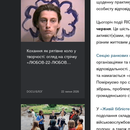
щоденну практику
Кохання як рятівне коло
особисту відповід
у творчості: огляд на
стрічку «ЛЮБОВ-22-
Цьогоріч події R
ЛЮБОВ» Єруна
червня
. Це шіст
Койманса
активіст(к)ами, 
різним життєвим 
Кохання як рятівне коло у
Секцію ранкових 
творчості: огляд на стрічку
організаціями та
«ЛЮБОВ-22-ЛЮБОВ…
відповідальності.
та намагається «с
Поміркуємо про с
зібрань, проблему
DOCU/БЛОГ
22 липня 2026
22 липня 2026
DOCU/БЛОГ
громадянського с
У
«Живій бібліоте
«Нас веде подільський
подолання складни
пес»: презентуємо фільм
військовослужбов(
майстерні DOCU/ТАБІР
полону, а також л