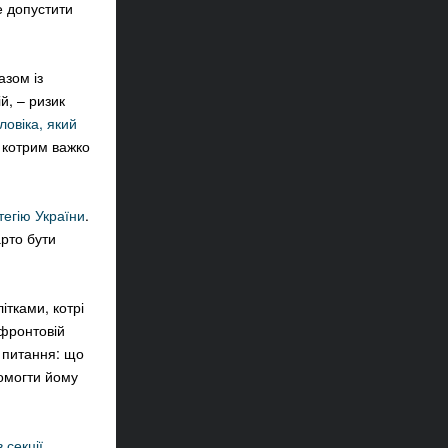
е допустити
азом із
й, – ризик
ловіка, який
, котрим важко
атегію України
.
рто бути
ітками, котрі
ифронтовій
 питання: що
помогти йому
 секції