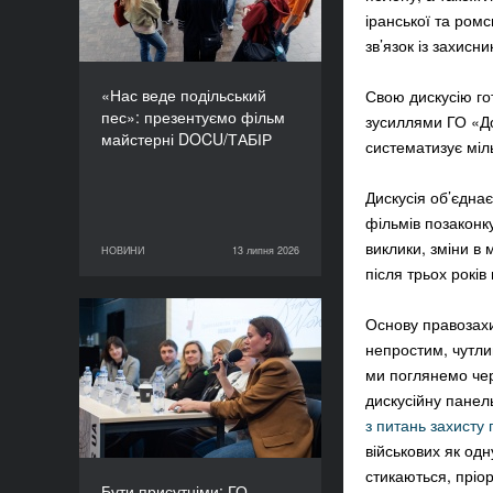
іранської та ромс
зв’язок із захисн
«Нас веде подільський
Свою дискусію гот
пес»: презентуємо фільм
зусиллями ГО «До
майстерні DOCU/ТАБІР
систематизує міл
Дискусія об’єднає
фільмів позакон
виклики, зміни в 
НОВИНИ
13 липня 2026
13 липня 2026
НОВИНИ
після трьох рокі
Основу правозах
Бути присутніми: ГО
непростим, чутлив
«Докудейз» розпочинає
ми поглянемо чер
інформаційну кампанію
про людей в окупації
дискусійну панел
з питань захисту
військових як одн
стикаються, пріор
Бути присутніми: ГО