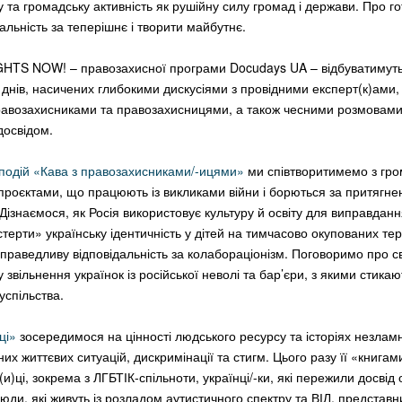
 та громадську активність як рушійну силу громад і держави. Про го
альність за теперішнє і творити майбутнє.
IGHTS NOW! – правозахисної програми Docudays UA – відбуватимут
ь днів, насичених глибокими дискусіями з провідними експерт(к)ами,
правозахисниками та правозахисницями, а також чесними розмовами
досвідом.
подій «Кава з правозахисниками/-ицями»
ми співтворитимемо з гр
 проєктами, що працюють із викликами війни і борються за притягне
 Дізнаємося, як Росія використовує культуру й освіту для виправдання
терти» українську ідентичність у дітей на тимчасово окупованих тер
праведливу відповідальність за колабораціонізм. Поговоримо про 
 звільнення українок із російської неволі та бар’єри, з якими стика
успільства.
ці»
зосередимося на цінності людського ресурсу та історіях незламн
х життєвих ситуацій, дискримінації та стигм. Цього разу її «книгам
и)ці, зокрема з ЛГБТІК-спільноти, українці/-ки, які пережили досвід 
юди, які живуть із розладом аутистичного спектру та ВІЛ, представни