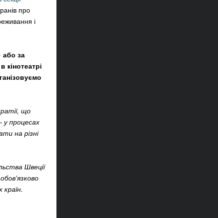
кранів про
ереживання і
»
або за
в кінотеатрі
рганізовуємо
ратії, що
 у процесах
ати на різні
льства Швеції
 обов'язково
 країн.