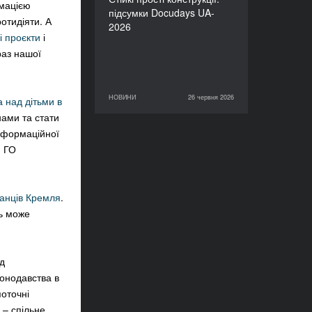
рмацією
підсумки Docudays UA-
ротидіяти. А
2026
і проєкти
і
раз нашої
НОВИНИ
26 червня 2026
 над дітьми в
26 червня 2026
НОВИНИ
нами та стати
інформаційної
и ГО
бранців Кремля
.
ль може
д
конодавства в
поточні
 – спільне