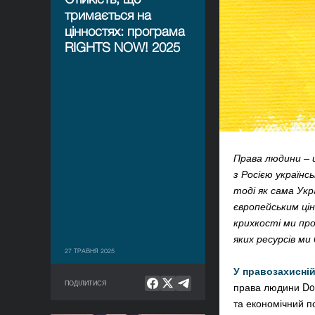
тримається на
цінностях: програма
RIGHTS NOW! 2025
Права людини – ц
з Росією українс
тоді як сама Укр
європейським ці
крихкості ми пр
яких ресурсів ми
27 ТРАВНЯ 2025
У правозахисні
ПОДІЛИТИСЯ
права людини Doc
та економічний по