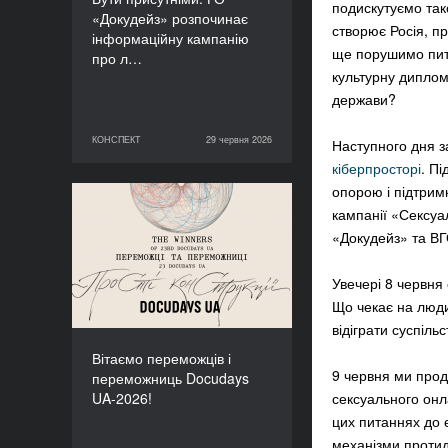
подискутуємо та
«Докудейз» розпочинає
створює Росія, про
інформаційну кампанію
ще порушимо пи
про л…
культурну диплом
держави?
КОНСПЕКТ
29 червня 2026
Наступного дня 
29 червня 2026
КОНСПЕКТ
кіберпросторі
. П
опорою і підтрим
Вітаємо переможців і
кампанії «Сексуал
переможниць Docudays
«Докудейз» та ВГ
UA-2026!
Увечері 8 червн
Що чекає на люди
відіграти суспіль
Вітаємо переможців і
9 червня ми про
переможниць Docudays
UA-2026!
сексуального онл
цих питаннях до 
механізми протиді