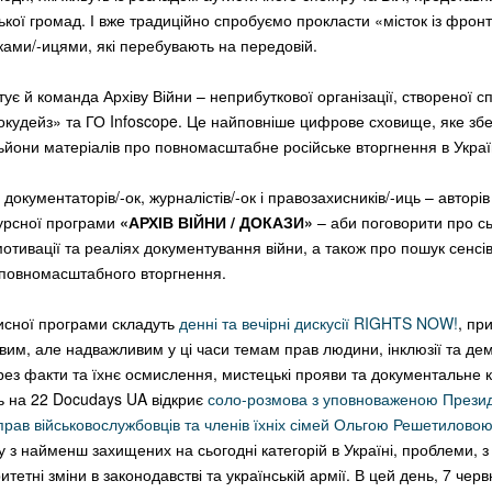
ької громад. І вже традиційно спробуємо прокласти «місток із фронт
иками/-ицями, які перебувають на передовій.
ує й команда Архіву Війни – неприбуткової організації, створеної с
кудейз» та ГО Infoscope. Це найповніше цифрове сховище, яке збе
ьйони матеріалів про повномасштабне російське вторгнення в Украї
 документаторів/-ок, журналістів/-ок і правозахисників/-иць – авторів
курсної програми
«АРХІВ ВІЙНИ / ДОКАЗИ»
– аби поговорити про сь
мотивації та реаліях документування війни, а також про пошук сенсів
в повномасштабного вторгнення.
исної програми складуть
денні та вечірні дискусії RIGHTS NOW!
, пр
им, але надважливим у ці часи темам прав людини, інклюзії та демо
ез факти та їхнє осмислення, мистецькі прояви та документальне к
ь на 22 Docudays UA відкриє
соло-розмова з уповноваженою Презид
 прав військовослужбовців та членів їхніх сімей Ольгою Решетилово
у з найменш захищених на сьогодні категорій в Україні, проблеми, 
итетні зміни в законодавстві та українській армії. В цей день, 7 черв