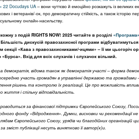
ї» 22 Docudays UA
– вони чуттєво й емоційно розкажуть із великих е
кових і ветеранів/-ок, про демократичну стійкість, а також історію п
ксуальному онлайн-насильству.
кожну з подій RIGHTS NOW! 2025 читайте в розділі
«Програма
. Більшість дискусій правозахисної програми відбуватимуться 
м секції «Кава з правозахисниками/-ицями» – її ми цьогоріч о
 «Бурса». Вхід для всіх слухачів і слухачок вільний.
 демократія, відома також як демократія участі – форма демок
осередню участь громадян в управлінні державою та громадами –
лення рішень та контролю їх реалізації. Це про можливість вплив
о життя і спільну відповідальність.
проводиться за фінансової підтримки Європейського Союзу, Посо
родного фонду «Відродження». Думки, висновки чи рекомендації не
лядам Європейського Союзу, урядів чи благодійних організацій цих
 за зміст публікації несуть винятково її автор(к)и.