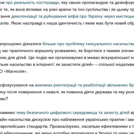
кож
про реальність постправди
, яку своєю пропагандою та дезінфо
 те, як вона впливає на різні країни та їхні суспільства і як цьому п
тання
деколонізації та руйнування міфів про Україну через мистецьк
атію. Якою насправді є наша ідентичність і яким має бути новий об
запрошуємо дізнатися
більше про проблему сексуального насильства
ід час практичного воркшопу розкажемо, як боротися з такими злочи
кою для дітей. Цю подію ми організовуємо в межах всеукраїнської 
ьне насильство в інтернеті: як захистити дітей» – спільної ініціатив
О «Магнолія».
я сфокусуємося на
викликах реінтеграції та реабілітації звільнених 
ну після повернення з неволі, як повинна діяти держава та яку ро
ство?
довжимо
тему безпечного цифрового середовища та захисту дітей
ві
айн-насильства дискусією про наближення українських практик і за
європейських стандартів. Проаналізуємо, наскільки ефективними є 
ї кіберзлочинам, які зміни потрібно впровадити в Україні та чому це