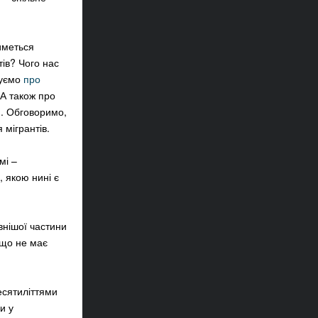
иметься
тів? Чого нас
туємо
про
 А також про
ю
. Обговоримо,
 мігрантів.
мі –
, якою нині є
внішої частини
 що не має
десятиліттями
и у