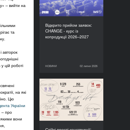
у» – вийти на
Відкрито прийом заявок:
пільними
CHANGE - курс із
рігає та
копродукції 2026–2027
ну.
 і авторок
огоднішні
 у цій роботі
НОВИНИ
02 липня 2026
02 липня 2026
НОВИНИ
исвячені
Стійкі прості конструкції:
кратії, на які
підсумки Docudays UA-
іно. Цю
2026
ента України
ю
– про
з якими вони
ня,
Стійкі прості конструкції: