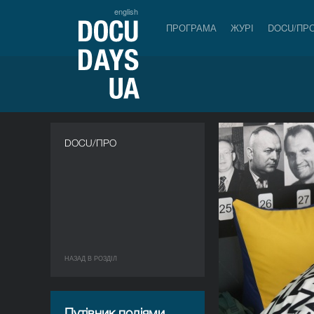
english
ПРОГРАМА
ЖУРІ
DOCU/ПР
DOCU/ПРО
НАЗАД В РОЗДIЛ
Путівник подіями