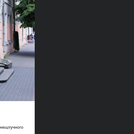
нню
штучного