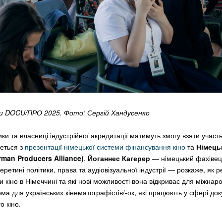
и DOCU/ПРО 2025. Фото: Сергій Хандусенко
ки та власниці індустрійної акредитації матимуть змогу взяти участь
неться з
презентації німецької системи фінансування кіно
та
Німець
man Producers Alliance)
.
Йоганнес Кагерер
— німецький фахівець
ретині політики, права та аудіовізуальної індустрії — розкаже, як
 кіно в Німеччині та які нові можливості вона відкриває для міжнар
ема для українських кінематографістів/-ок, які працюють у сфері до
о кіно.