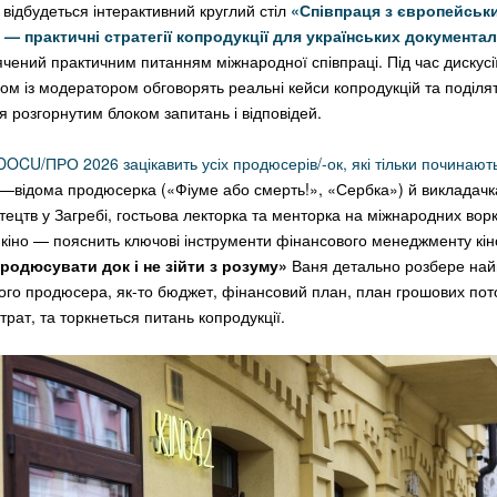
 відбудеться інтерактивний круглий стіл
«Співпраця з європейськ
— практичні стратегії копродукції для українських документа
ячений практичним питанням міжнародної співпраці. Під час дискусії
ом із модератором обговорять реальні кейси копродукцій та поділя
я розгорнутим блоком запитань і відповідей.
DOCU/ПРО 2026 зацікавить усіх продюсерів/-ок, які тільки починают
—відома продюсерка («Фіуме або смерть!», «Сербка») й викладачк
ецтв у Загребі, гостьова лекторка та менторка на міжнародних вор
кіно — пояснить ключові інструменти фінансового менеджменту кіно
родюсувати док і не зійти з розуму»
Ваня детально розбере най
ого продюсера, як-то бюджет, фінансовий план, план грошових пото
рат, та торкнеться питань копродукції.