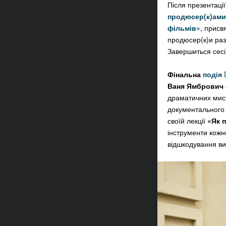
Після презентації
продюсер(к)ами 
фільмів»
, присв
продюсер(к)и раз
Завершиться сесі
Фінальна
подія
Ваня Ямбрович
драматичних мист
документального 
своїй лекції
«Як п
інструменти кожн
відшкодування вит