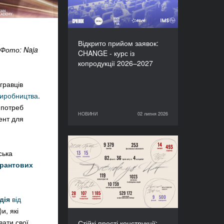
Відкрито прийом заявок:
 Фото: Naja
CHANGE - курс із
копродукції 2026–2027
гравців
виробництва
.
 потреб
НОВИНИ
02 липня 2026
02 липня 2026
НОВИНИ
ент для
Стійкі прості конструкції:
ська
підсумки Docudays UA-
грантових
2026
дія
від
и, які
ати свої
Стійкі прості конструкції: