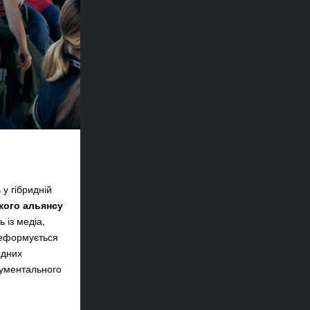
 у гібридній
кого альянсу
 із медіа,
 реформується
одних
кументального