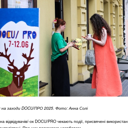
у на заходи DOCU/ПРО 2025. Фото: Анна Солі
 на відвідувачів/-ок DOCU/PRO чекають події, присвячені використа
енталістиці
. Про них розкажемо незабаром.