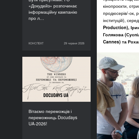
«Докудейз» розпочинає
кінопроєкти, отр
інформаційну кампанію
продюсерів/-ок, р
про л…
інституцій), сере
Production), Ір
Голякова (Суспі
Cannes)
та Роха
КОНСПЕКТ
29 червня 2026
29 червня 2026
КОНСПЕКТ
Вітаємо переможців і
переможниць Docudays
UA-2026!
Вітаємо переможців і
переможниць Docudays
UA-2026!