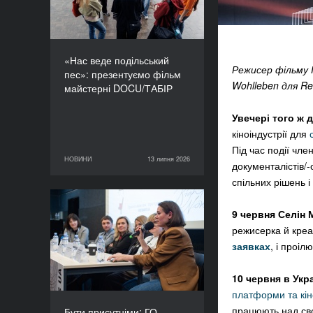
«Нас веде подільський
Режисер фільму І
пес»: презентуємо фільм
Wohlleben для Re
майстерні DOCU/ТАБІР
Увечері того ж 
кіноіндустрії для
Під час події чл
НОВИНИ
13 липня 2026
13 липня 2026
НОВИНИ
документалістів/
спільних рішень і
Бути присутніми: ГО
9 червня
Селін 
«Докудейз» розпочинає
режисерка й креа
інформаційну кампанію
заявках
, і проі
про людей в окупації
10 червня в Ук
платформи та кі
працюють над сво
Бути присутніми: ГО