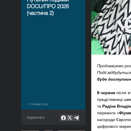
DOCU/ПРО 2026
(частина 2)
Продовжуємо роз
Події відбудутьс
буде доступно
8 червня
після з
представниці шве
11 ТРАВНЯ 2026
та
Радіна Владі
перемоги
«Фіуме
ПОДІЛИТИСЯ
нагороди Європей
цифрового маркет