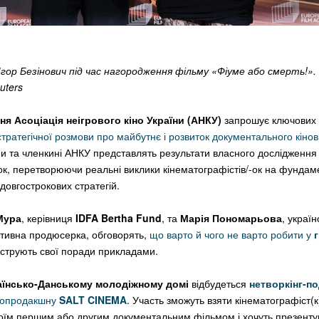
гор Безінович під час нагородження фільму «Фіуме або смерть!».
uters
дня
Асоціація неігрового кіно України (АНКУ)
запрошує ключових 
стратегічної розмови про майбутнє і розвиток документального кіно
ени та членкині АНКУ представлять результати власного дослідження
-ок, перетворюючи реальні виклики кінематографістів/-ок на фундам
 довгострокових стратегій.
Мура
, керівниця
IDFA Bertha Fund
, та
Марія Пономарьова
, україн
тивна продюсерка, обговорять,
що варто й чого не варто робити у
люструють свої поради прикладами.
раїнсько-Данському молодіжному домі
відбудеться
нетворкінг-по
нопрода
кшну
SALT CINEMA
.
Участь зможуть взяти кінематографіст(к)
їм першим або другим документальним фільмом і хочуть презентув