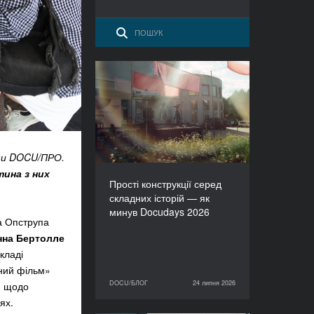
Прості конструкції серед
складних історій — як
минув Docudays 2026
рми DOCU/ПРО.
тина з них
Прості конструкції серед
складних історій — як
минув Docudays 2026
а Опструпа
нна Бертолле
кладі
ний фільм»
DOCU/БЛОГ
24 липня 2026
и щодо
24 липня 2026
DOCU/БЛОГ
іях.