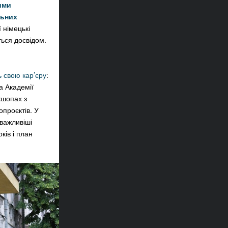
ими
льних
 німецькі
ться досвідом.
ь свою кар’єру
:
а Академії
кшопах з
проєктів. У
важливіші
ків і план