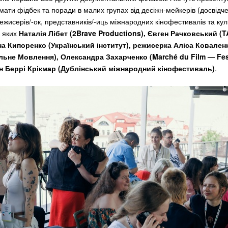
имати фідбек та поради в малих групах від десіжн-мейкерів (досвідч
ежисерів/-ок, представників/-иць міжнародних кінофестивалів та ку
д яких
Наталія Лібет (2Brave Productions), Євген Рачковський (
ина Кипоренко (Український інститут), режисерка Аліса Ковален
льне Мовлення), Олександра Захарченко (Marché du Film — Fes
н Беррі Крікмар (Дублінський міжнародний кінофестиваль)
.