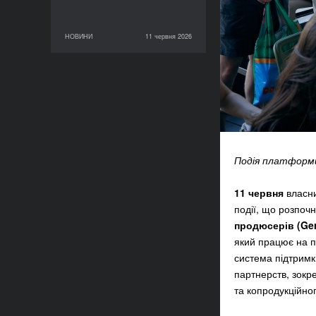
НОВИНИ
11 червня 2026
11 червня 2026
НОВИНИ
Подія платформ
11 червня
власни
події, що розпоч
продюсерів
(Ger
який працює на пе
система підтримки
партнерств, зокр
та копродукційног