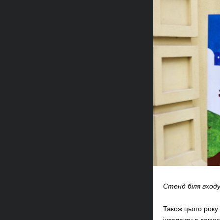
Стенд біля вход
Також цього року
інтелекту в докум