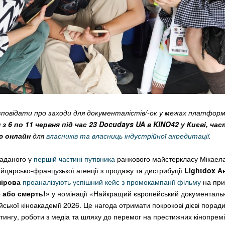
повідати про заходи для документалістів/-ок у межах платфо
я
з 6 по 11 червня під час 23 Docudays UA в KINO42 у Києві, час
ю онлайн
для
власників та власниць індустрійної акредитації
.
гаданого у
першій частині путівника
ранкового майстеркласу Мікаел
йцарсько-французької агенції з продажу та дистрибуції
Lightdox
А
мірова
проаналізують успішний кейс з промокампанії фільму
на при
 або смерть!»
у номінації «Найкращий європейський документаль
ської кіноакадемії 2026. Це нагода отримати покрокові дієві порад
ингу, роботи з медіа та шляху до перемог на престижних кінопрем